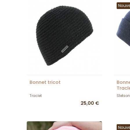
Nouv
Bonnet tricot
Bonne
Tracl
Traclet
Stetson
25,00 €
Nouv