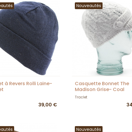
eautés
Nouveautés
t à Revers Rolli Laine-
Casquette Bonnet The
et
Madison Grise- Coal
Traclet
39,00 €
34
eautés
Nouveautés