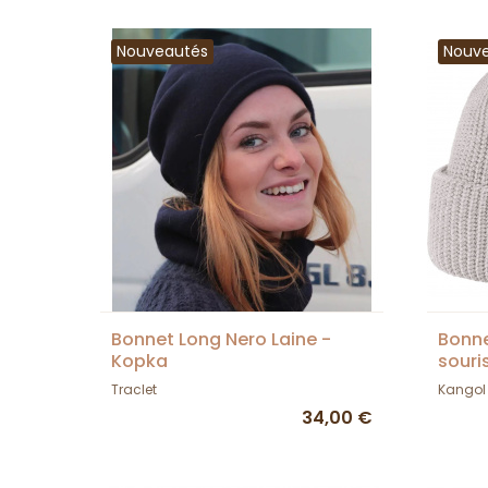
Nouveautés
Nouv
Bonnet Long Nero Laine -
Bonne
Kopka
souri
Traclet
Kangol
34,00 €