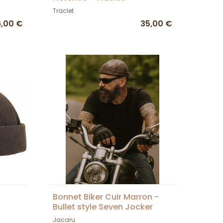
Traclet
,00 €
35,00 €
Bonnet Biker Cuir Marron -
n
Bullet style Seven Jocker
Jacaru