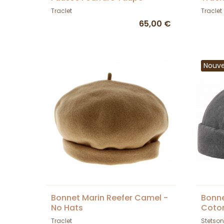
Marmotte - Traclet
Traclet
Traclet
65,00 €
Nouv
Bonnet Marin Reefer Camel -
Bonne
No Hats
Coton
Traclet
Stetson