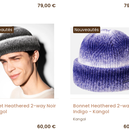
79,00 €
7
eautés
Nouveautés
t Heathered 2-way Noir
Bonnet Heathered 2-w
gol
Indigo - Kangol
Kangol
60,00 €
60