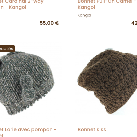
t Cardinal 2-way
Bonnet Pull-On Camel -
n - Kangol
Kangol
Kangol
55,00 €
42
eautés
t Lorie avec pompon -
Bonnet siss
et