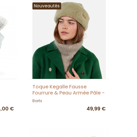
Nouveautés
Toque Kegalle Fausse
Fourrure & Peau Armée Pâle -
Barts
Barts
,00 €
49,99 €