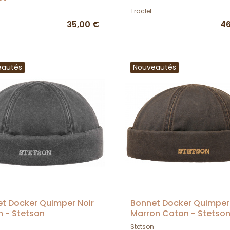
Traclet
35,00 €
46
eautés
Nouveautés
t Docker Quimper Noir
Bonnet Docker Quimper
 - Stetson
Marron Coton - Stetso
Stetson