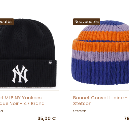
eautés
Nouveautés
t MLB NY Yankees
Bonnet Consett Laine -
ique Noir - 47 Brand
Stetson
nd
Stetson
35,00 €
7