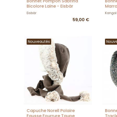
Bonnet Pompon Sabrina
Bonne
Bicolore Laine - Eisbär
Marro
Eisbär
Kangol
59,00 €
Nouveautés
Nouv
Capuche Norell Polaire
Bonne
Fausse Fourrure Taupe
Tracl