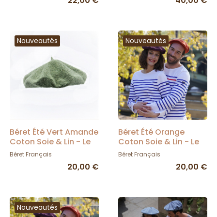
22,00 €
40,00 €
Nouveautés
Nouveautés
Béret Été Vert Amande
Béret Été Orange
Coton Soie & Lin - Le
Coton Soie & Lin - Le
Béret Français
Béret Français
Béret Français
Béret Français
20,00 €
20,00 €
Nouveautés