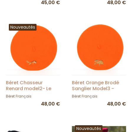
45,00 €
48,00 €
Nouveautés
Béret Chasseur
Béret Orange Brodé
Renard model2- Le
Sanglier Model3 -
Béret Français -
TRACLET
Béret Français
Béret Français
TRACLET
48,00 €
48,00 €
Nouveautés