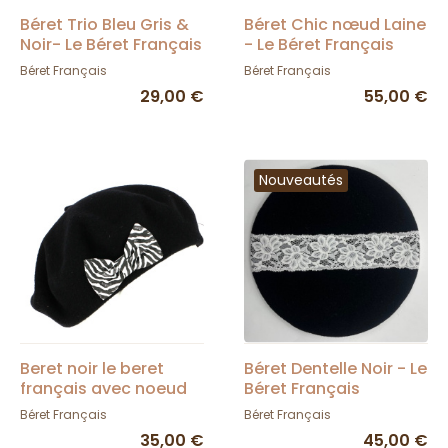
Béret Trio Bleu Gris &
Béret Chic nœud Laine
Noir- Le Béret Français
- Le Béret Français
Béret Français
Béret Français
29,00 €
55,00 €
Nouveautés
Beret noir le beret
Béret Dentelle Noir - Le
français avec noeud
Béret Français
sur le coté
Béret Français
Béret Français
35,00 €
45,00 €