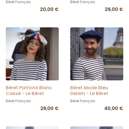
Français
Français
Béret Français
Béret Français
20,00 €
29,00 €
Béret Patriote Blanc
Béret Mode Bleu
Cassé - Le Béret
Denim - Le Béret
Français
Français
Béret Français
Béret Français
29,00 €
40,00 €