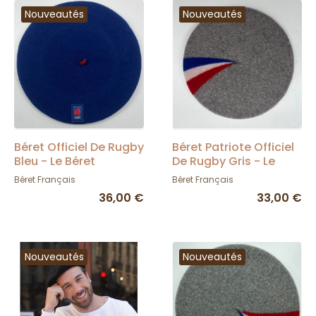
Nouveautés
Nouveautés
Béret Officiel De Rugby
Béret Patriote Officiel
Bleu - Le Béret
De Rugby Gris - Le
Français
Béret Français
Béret Français
Béret Français
36,00 €
33,00 €
Nouveautés
Nouveautés