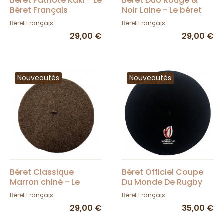
Béret Patriote Kaki - Le
Béret Duo Rouge &
Béret Français
Noir Laine - Le béret
Français
Béret Français
Béret Français
29,00 €
29,00 €
Nouveautés
Nouveautés
Béret Classique
Béret Officiel Coupe
Marron chiné - Le
Du Monde De Rugby
Béret Français
Noir - Le Béret
Béret Français
Béret Français
Français
29,00 €
35,00 €