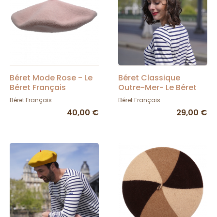
Béret Mode Rose - Le
Béret Classique
Béret Français
Outre-Mer- Le Béret
Français
Béret Français
Béret Français
40,00 €
29,00 €