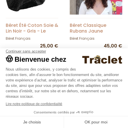
Béret Été Coton Soie &
Béret Classique
Lin Noir - Gris - Le
Rubans Jaune
Béret Français
Moutarde - Le Béret
Béret Français
Béret Français
Français
25,00 €
45,00 €
9.4
/10
36376 avis
Béret Classique
Béret Été Coton Soie &