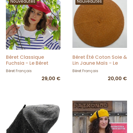
Nouveautés
Nouveautés
Béret Classique
Béret Été Coton Soie &
Fuchsia - Le Béret
Lin Jaune Maïs - Le
Français
Béret Français
Béret Français
Béret Français
29,00 €
20,00 €