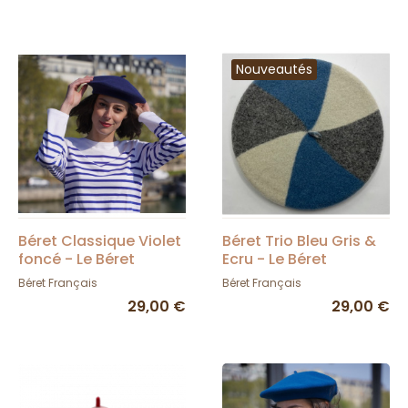
Nouveautés
Béret Classique Violet
Béret Trio Bleu Gris &
foncé - Le Béret
Ecru - Le Béret
Français
Français
Béret Français
Béret Français
29,00 €
29,00 €