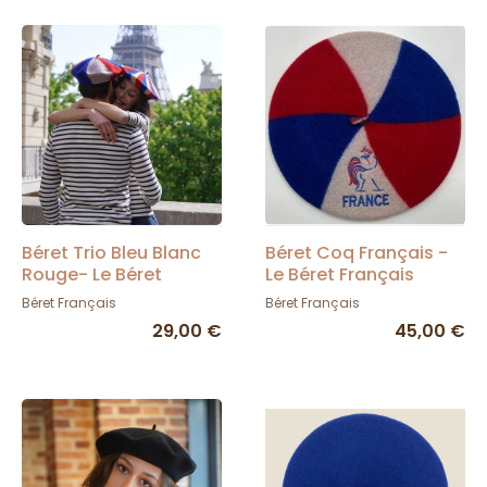
Béret Trio Bleu Blanc
Béret Coq Français -
Rouge- Le Béret
Le Béret Français
Français
Béret Français
Béret Français
29,00 €
45,00 €