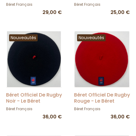
Béret Français
Français
Béret Français
Béret Français
29,00 €
25,00 €
Nouveautés
Nouveautés
Béret Officiel De Rugby
Béret Officiel De Rugby
Noir - Le Béret
Rouge - Le Béret
Français
Français
Béret Français
Béret Français
36,00 €
36,00 €