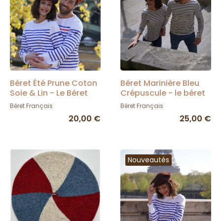
Béret Été Prune Coton
Béret Marinière Bleu
Soie & Lin - Le Béret
Crépuscule - le béret
Français
français
Béret Français
Béret Français
20,00 €
25,00 €
Nouveautés