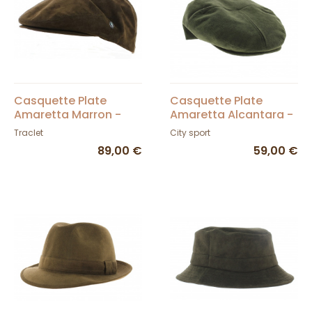
Casquette Plate
Casquette Plate
Amaretta Marron -
Amaretta Alcantara -
City Sport
City Sport
Traclet
City sport
89,00 €
59,00 €