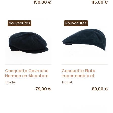
150,00 €
115,00 €
Nouveautés
Nouveautés
Casquette Gavroche
Casquette Plate
Herman en Alcantara
impermeable et
Bleue Marine - Traclet
lavable - Amaretta
Traclet
Traclet
Marine - City Sport
79,00 €
89,00 €