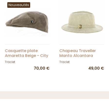
Nouveautés
Casquette plate
Chapeau Traveller
Amaretta Beige - City
Manto Alcantara
Sport
Beige - Traclet
Traclet
Traclet
70,00 €
49,00 €