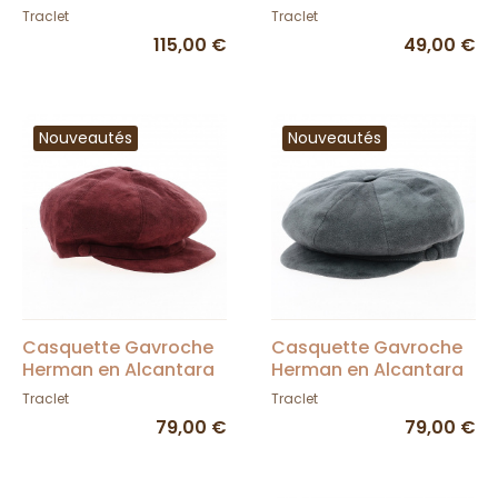
Crambes
Traclet
Traclet
Traclet
115,00 €
49,00 €
Nouveautés
Nouveautés
Casquette Gavroche
Casquette Gavroche
Herman en Alcantara
Herman en Alcantara
Bordeaux - Traclet
Grise - Traclet
Traclet
Traclet
79,00 €
79,00 €