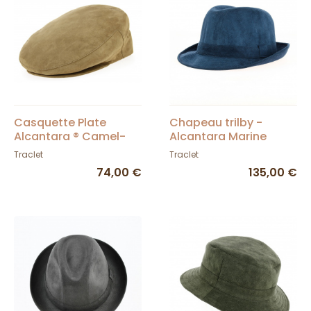
Casquette Plate
Chapeau trilby -
Alcantara ® Camel-
Alcantara Marine
Traclet
Traclet
Traclet
74,00 €
135,00 €