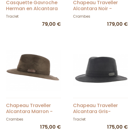
Casquette Gavroche
Chapeau Traveller
Herman en Alcantara
Alcantara Noir -
Kaki - Traclet
Crambes
Traclet
Crambes
79,00 €
179,00 €
Chapeau Traveller
Chapeau Traveller
Alcantara Marron -
Alcantara Gris-
Crambes
Crambes
Crambes
Traclet
175,00 €
175,00 €