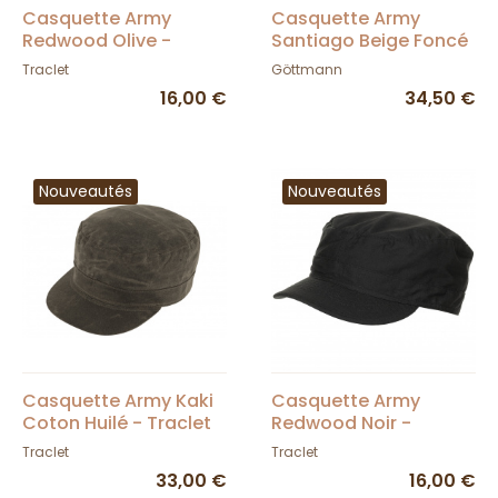
Casquette Army
Casquette Army
Redwood Olive -
Santiago Beige Foncé
Traclet
- Göttmann
Traclet
Göttmann
16,00 €
34,50 €
Nouveautés
Nouveautés
Casquette Army Kaki
Casquette Army
Coton Huilé - Traclet
Redwood Noir -
Traclet
Traclet
Traclet
33,00 €
16,00 €