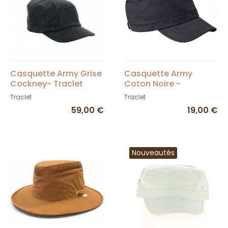
Casquette Army Grise
Casquette Army
Cockney- Traclet
Coton Noire -
Beechfield
Traclet
Traclet
59,00 €
19,00 €
Nouveautés