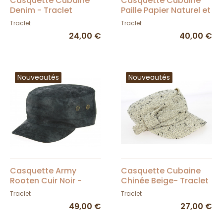
Casquette Cubaine
Casquette Cubaine
Denim - Traclet
Paille Papier Naturel et
Noir - Traclet
Traclet
Traclet
24,00 €
40,00 €
Nouveautés
Nouveautés
Casquette Army
Casquette Cubaine
Rooten Cuir Noir -
Chinée Beige- Traclet
Aussie Apparel
Traclet
Traclet
49,00 €
27,00 €