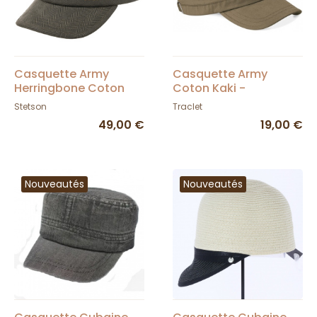
Casquette Army
Casquette Army
Herringbone Coton
Coton Kaki -
Kaki - Stetson
Beechfield
Stetson
Traclet
49,00 €
19,00 €
Nouveautés
Nouveautés