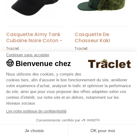
Casquette Army Tank
Casquette De
Cubaine Noire Coton -
Chasseur Kaki
Traclet
Traclet
Traclet
12,00 €
19,00 €
9.4
/10
36376 avis