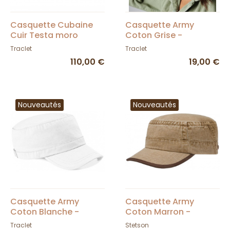
Casquette Cubaine
Casquette Army
Cuir Testa moro
Coton Grise -
Booster- Traclet
Beechfield
Traclet
Traclet
110,00 €
19,00 €
Nouveautés
Nouveautés
Casquette Army
Casquette Army
Coton Blanche -
Coton Marron -
Beechfield
Stetson
Traclet
Stetson