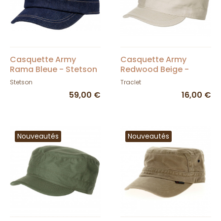
Casquette Army
Casquette Army
Rama Bleue - Stetson
Redwood Beige -
Traclet
Stetson
Traclet
59,00 €
16,00 €
Nouveautés
Nouveautés