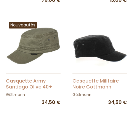
79,00 €
15,00 €
Nouveautés
Casquette Army
Casquette Militaire
Santiago Olive 40+
Noire Gottmann
UPF - Göttmann
Göttmann
Göttmann
34,50 €
34,50 €