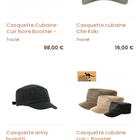
Casquette Cubaine
Casquette cubaine
Cuir Noire Booster -
Che Kaki
Traclet
Traclet
Traclet
98,00 €
16,00 €
Casquette army
Casquette cubaine
bugatti
cuir - Booster