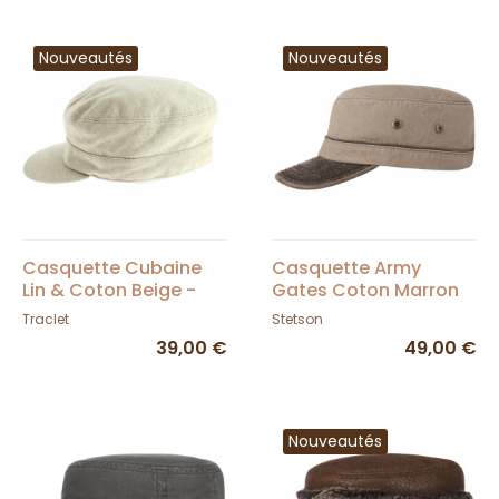
Nouveautés
Nouveautés
Casquette Cubaine
Casquette Army
Lin & Coton Beige -
Gates Coton Marron
Traclet
& Taupe UPF 40+ -
Traclet
Stetson
Stetson
39,00 €
49,00 €
Nouveautés