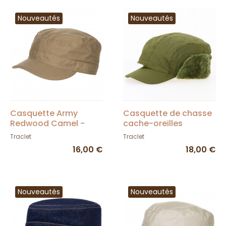
Nouveautés
Nouveautés
Casquette Army
Casquette de chasse
Redwood Camel -
cache-oreilles
Traclet
réversible Kaki-
Traclet
Traclet
Orange - Traclet
16,00 €
18,00 €
Nouveautés
Nouveautés