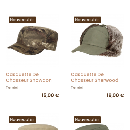
Nouveautés
Nouveautés
Casquette De
Casquette De
Chasseur Snowdon
Chasseur Sherwood
Camouflage - Traclet
Cache Oreille Kaki -
Traclet
Traclet
Traclet
15,00 €
19,00 €
Nouveautés
Nouveautés