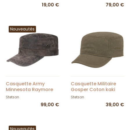
19,00 €
79,00 €
Nouveautés
Casquette Army
Casquette Militaire
Minnesota Raymore
Gosper Coton kaki
Leather Marron -
UPF 40+ - Stetson
Stetson
Stetson
Stetson
99,00 €
39,00 €
Nouveautés