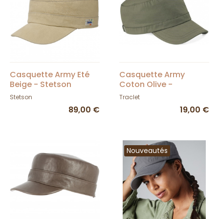
Casquette Army Eté
Casquette Army
Beige - Stetson
Coton Olive -
Beechfield
Stetson
Traclet
89,00 €
19,00 €
Nouveautés