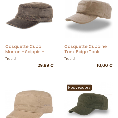
Casquette Cuba
Casquette Cubaine
Marron - Scippis -
Tank Beige Tank
Traclet
Coton
Traclet
Traclet
29,99 €
10,00 €
Nouveautés