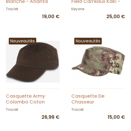
Blanche - Atlantis
Field Carreaux Kaki -
Keyone
Traclet
Keyone
19,00 €
25,00 €
Nouveautés
Nouveautés
Casquette Army
Casquette De
Colombo Coton
Chasseur
Marron UPF50+ -
Camouflage - Traclet
Traclet
Traclet
Scippis
26,99 €
15,00 €