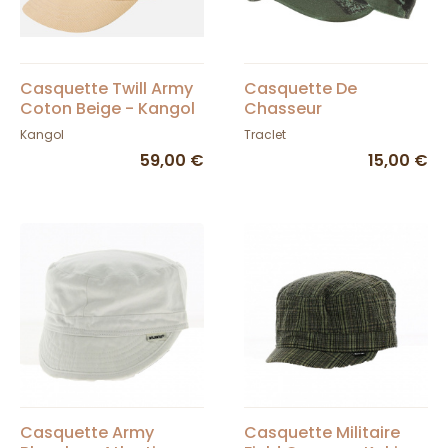
Casquette Twill Army
Casquette De
Coton Beige - Kangol
Chasseur
Camouflage Verte -
Kangol
Traclet
Traclet
59,00 €
15,00 €
Casquette Army
Casquette Militaire