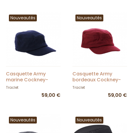
Nouveautés
Nouveautés
Casquette Army
Casquette Army
marine Cockney-
bordeaux Cockney-
Traclet
Traclet
Traclet
Traclet
59,00 €
59,00 €
Nouveautés
Nouveautés