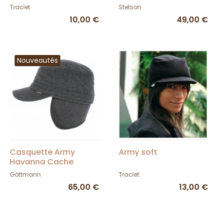
Stetson
Traclet
Stetson
10,00 €
49,00 €
Nouveautés
Casquette Army
Army soft
Havanna Cache
Oreilles - Gottmann
Göttmann
Traclet
65,00 €
13,00 €