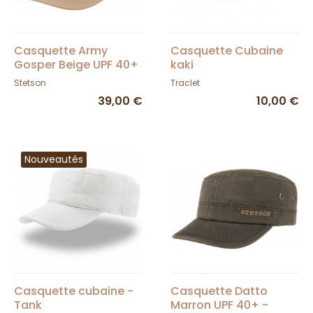
Casquette Army
Casquette Cubaine
Gosper Beige UPF 40+
kaki
- Stetson
Stetson
Traclet
39,00 €
10,00 €
Nouveautés
Casquette cubaine -
Casquette Datto
Tank
Marron UPF 40+ -