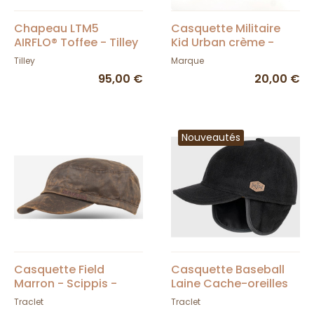
Chapeau LTM5
Casquette Militaire
AIRFLO® Toffee - Tilley
Kid Urban crème -
Atlantis
Tilley
Marque
95,00 €
20,00 €
Nouveautés
Casquette Field
Casquette Baseball
Marron - Scippis -
Laine Cache-oreilles
Traclet
Noir - Mjm
Traclet
Traclet