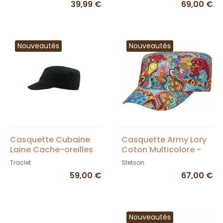
39,99 €
69,00 €
Nouveautés
Nouveautés
Casquette Cubaine
Casquette Army Lory
Laine Cache-oreilles
Coton Multicolore -
Anthracite - Mjm
Stetson
Traclet
Stetson
59,00 €
67,00 €
Nouveautés