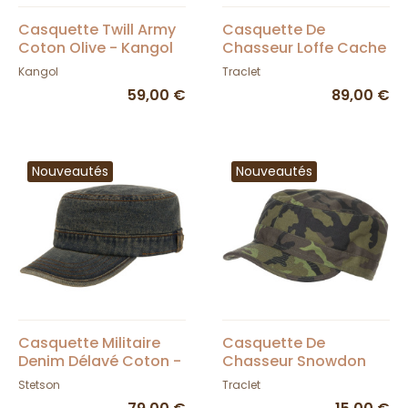
Casquette Twill Army
Casquette De
Coton Olive - Kangol
Chasseur Loffe Cache
Oreille Kaki - Traclet
Kangol
Traclet
59,00 €
89,00 €
Nouveautés
Nouveautés
Casquette Militaire
Casquette De
Denim Délavé Coton -
Chasseur Snowdon
Stetson
Camouflage Olive -
Stetson
Traclet
Traclet