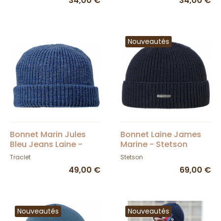
34,00 €
34,00 €
Nouveautés
Bonnet Marin Jules
Bonnet Laine James
Bleu Jeans Laine -
Marine - Stetson
Traclet
Traclet
Stetson
49,00 €
69,00 €
Nouveautés
Nouveautés