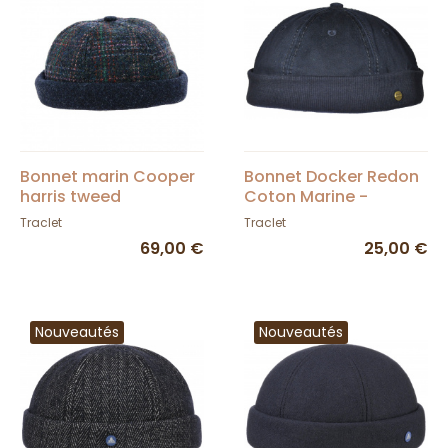
Bonnet marin Cooper
Bonnet Docker Redon
harris tweed
Coton Marine -
Traclet
Traclet
Traclet
69,00 €
25,00 €
Nouveautés
Nouveautés