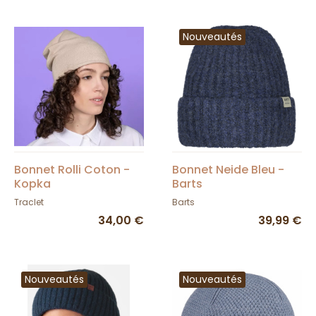
Nouveautés
Bonnet Rolli Coton -
Bonnet Neide Bleu -
Kopka
Barts
Traclet
Barts
34,00 €
39,99 €
Nouveautés
Nouveautés