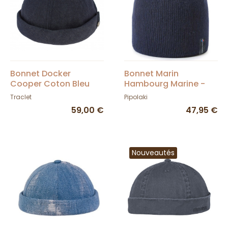
Bonnet Docker
Bonnet Marin
Cooper Coton Bleu
Hambourg Marine -
Jean - Mtm
Pipolaki
Traclet
Pipolaki
59,00 €
47,95 €
Nouveautés