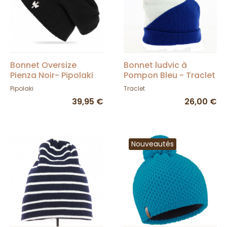
Bonnet Oversize
Bonnet ludvic à
Pienza Noir- Pipolaki
Pompon Bleu - Traclet
Pipolaki
Traclet
39,95 €
26,00 €
Nouveautés