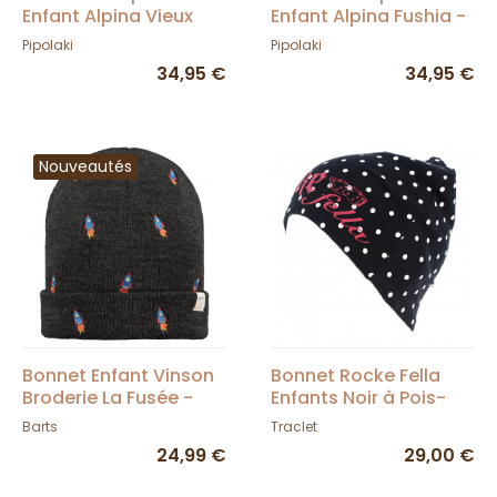
Enfant Alpina Vieux
Enfant Alpina Fushia -
Rose - Pipolaki
Pipolaki
Pipolaki
Pipolaki
34,95 €
34,95 €
Nouveautés
Bonnet Enfant Vinson
Bonnet Rocke Fella
Broderie La Fusée -
Enfants Noir à Pois-
Barts
Traclet
Barts
Traclet
24,99 €
29,00 €