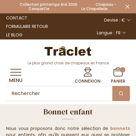
Collection printemps été 2026 Chapeau -
Casquette La Chapellerie
CONTACT
Devise : €
FORMULAIRE RETOUR
Langue :
FR
LE BLOG
Le plus grand choix de chapeaux en France
MENU
CONNEXION
PANIER
Bonnet enfant
Nous vous proposons donc notre sélection de
bonnets
pour enfants, afin qu'ils puissent eux aussi se protéger