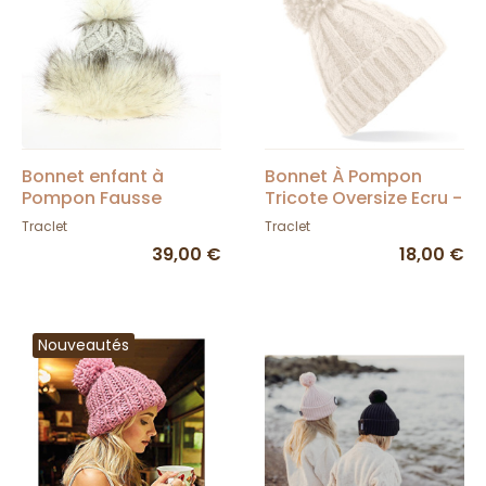
Bonnet enfant à
Bonnet À Pompon
Pompon Fausse
Tricote Oversize Ecru -
Fourrure Beige -
Traclet
Traclet
Traclet
Starling
39,00 €
18,00 €
Nouveautés