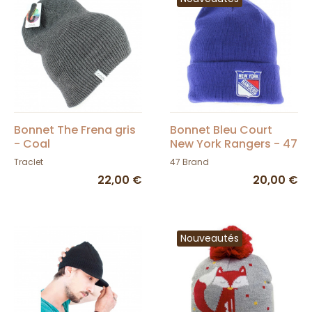
Bonnet The Frena gris
Bonnet Bleu Court
- Coal
New York Rangers - 47
Brand
Traclet
47 Brand
22,00 €
20,00 €
Nouveautés