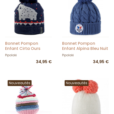
Bonnet Pompon
Bonnet Pompon
Enfant Cirta Ours
Enfant Alpina Bleu Nuit
Marine - Pipolaki
- Pipolaki
Pipolaki
Pipolaki
34,95 €
34,95 €
Nouveautés
Nouveautés