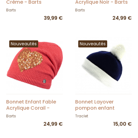
Crème - Barts
Acrylique Noir - Barts
Barts
Barts
39,99 €
24,99 €
Nouveautés
Nouveautés
Bonnet Enfant Fable
Bonnet Layover
Acrylique Corail -
pompon enfant
Barts
Barts
Traclet
24,99 €
15,00 €