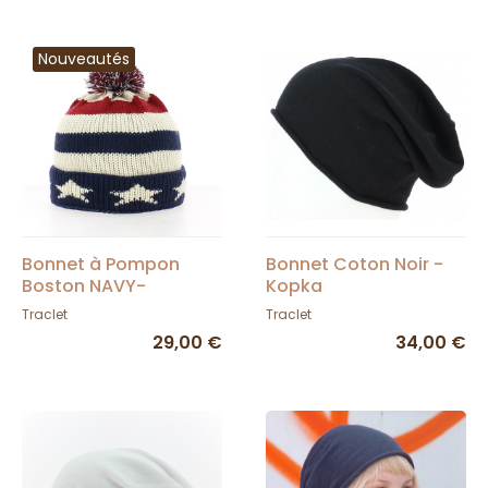
Nouveautés
Bonnet à Pompon
Bonnet Coton Noir -
Boston NAVY-
Kopka
NATURAL Tricolore -
Traclet
Traclet
Atlantis
29,00 €
34,00 €