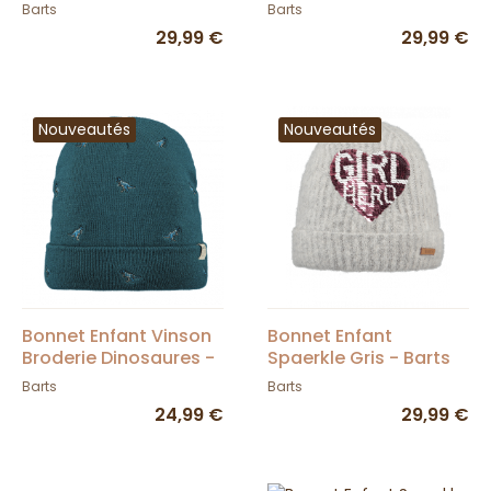
Jaune Motard - Barts
Barts
Barts
29,99 €
29,99 €
Nouveautés
Nouveautés
Bonnet Enfant Vinson
Bonnet Enfant
Broderie Dinosaures -
Spaerkle Gris - Barts
Barts
Barts
Barts
24,99 €
29,99 €