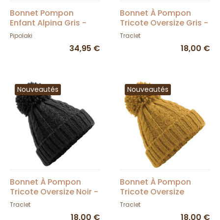
Bonnet Pompon
Bonnet À Pompon
Enfant Alpina Gris -
Tricote Oversize Gris -
Pipolaki
Traclet
Pipolaki
Traclet
34,95 €
18,00 €
Nouveautés
Nouveautés
Bonnet À Pompon
Bonnet À Pompon
Tricote Oversize Noir -
Tricote Oversize
Traclet
Moutarde - Traclet
Traclet
Traclet
18,00 €
18,00 €