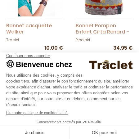
Bonnet casquette
Bonnet Pompon
Walker
Enfant Cirta Renard -
Pipolaki
Traclet
Pipolaki
10,00 €
34,95 €
Nouveautés
Nouveautés
9.4
/10
36376 avis
Bonnet Double
Bonnet Enfant Vinson
Pompon Bébé Ines -
Broderie Tigre Marine