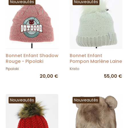
Nouveautés
Nouveautés
Bonnet Enfant Shadow
Bonnet Enfant
Rouge - Pipolaki
Pompon Marlène Laine
- Kristo
Pipolaki
Kristo
20,00 €
55,00 €
Nouveautés
Nouveautés