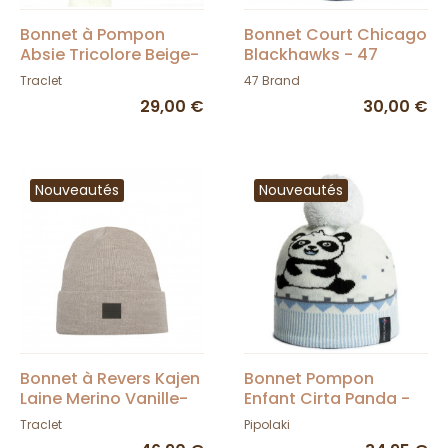
Bonnet à Pompon
Bonnet Court Chicago
Absie Tricolore Beige-
Blackhawks - 47
Traclet
Brands
Traclet
47 Brand
29,00 €
30,00 €
Nouveautés
Nouveautés
Bonnet à Revers Kajen
Bonnet Pompon
Laine Merino Vanille-
Enfant Cirta Panda -
Super Yellow
Pipolaki
Traclet
Pipolaki