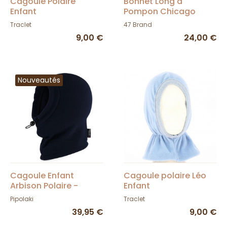
Cagoule Polaire
Bonnet Long à
Enfant
Pompon Chicago
Blackhawks -
Traclet
47 Brand
47Brands
9,00 €
24,00 €
Nouveautés
Cagoule Enfant
Cagoule polaire Léo
Arbison Polaire -
Enfant
Pipolaki
Pipolaki
Traclet
39,95 €
9,00 €