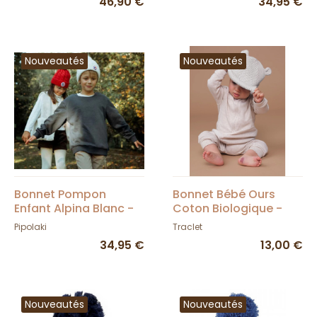
46,90 €
34,95 €
Nouveautés
Nouveautés
Bonnet Pompon
Bonnet Bébé Ours
Enfant Alpina Blanc -
Coton Biologique -
Pipolaki
Traclet
Pipolaki
Traclet
34,95 €
13,00 €
Nouveautés
Nouveautés