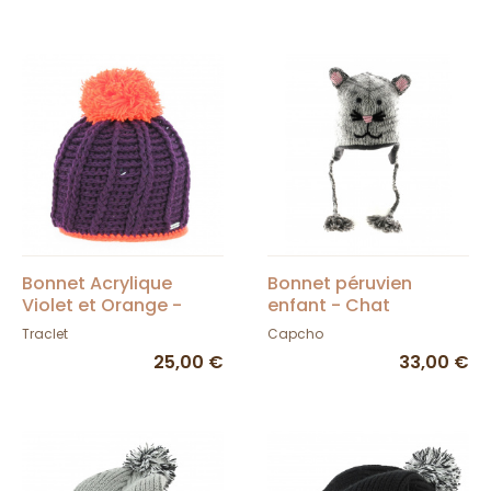
Bonnet Acrylique
Bonnet péruvien
Violet et Orange -
enfant - Chat
Capcho
Traclet
Capcho
25,00 €
33,00 €