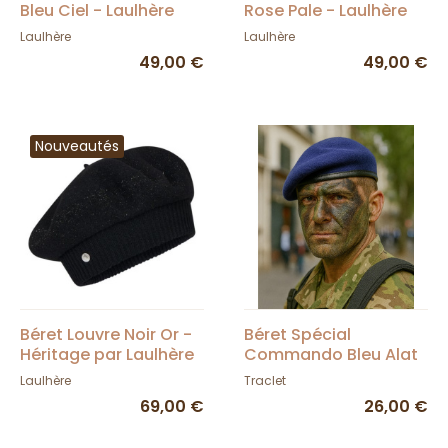
Bleu Ciel - Laulhère
Rose Pale - Laulhère
Laulhère
Laulhère
49,00 €
49,00 €
Nouveautés
Béret Louvre Noir Or -
Béret Spécial
Héritage par Laulhère
Commando Bleu Alat
- Traclet
Laulhère
Traclet
69,00 €
26,00 €