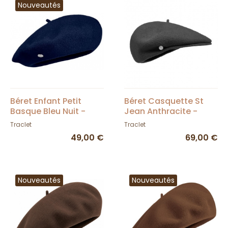
Nouveautés
Béret Enfant Petit
Béret Casquette St
Basque Bleu Nuit -
Jean Anthracite -
Héritage par Laulhère
Laulhère
Traclet
Traclet
49,00 €
69,00 €
Nouveautés
Nouveautés