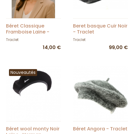
Béret Classique
Beret basque Cuir Noir
Framboise Laine -
- Traclet
Traclet
Traclet
Traclet
14,00 €
99,00 €
Nouveautés
Béret wool monty Noir
Béret Angora - Traclet