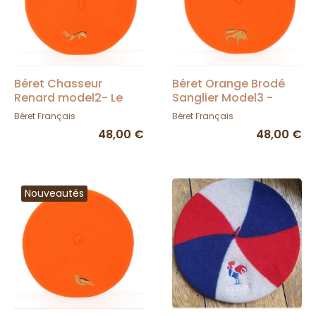
Béret Chasseur
Béret Orange Brodé
Renard model2- Le
Sanglier Model3 -
Béret Français -
TRACLET
Béret Français
Béret Français
TRACLET
48,00 €
48,00 €
Nouveautés