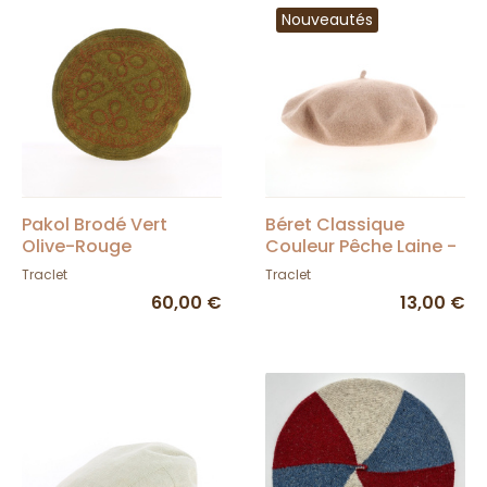
Nouveautés
Pakol Brodé Vert
Béret Classique
Olive-Rouge
Couleur Pêche Laine -
Traclet
Traclet
Traclet
60,00 €
13,00 €