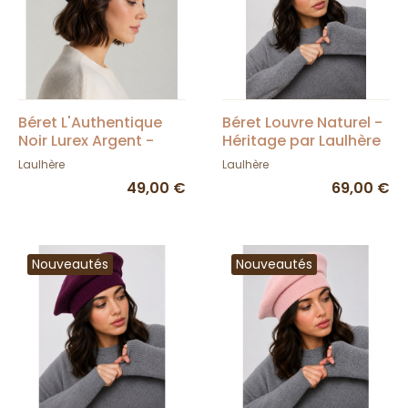
Béret L'Authentique
Béret Louvre Naturel -
Noir Lurex Argent -
Héritage par Laulhère
Héritage par Laulhère
Laulhère
Laulhère
49,00 €
69,00 €
Nouveautés
Nouveautés