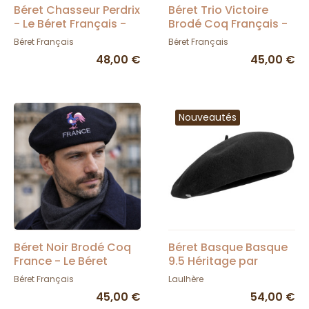
Béret Chasseur Perdrix
Béret Trio Victoire
- Le Béret Français -
Brodé Coq Français -
TRACLET
Le Béret Français
Béret Français
Béret Français
48,00 €
45,00 €
Nouveautés
Béret Noir Brodé Coq
Béret Basque Basque
France - Le Béret
9.5 Héritage par
Français
Laulhère - Made in
Béret Français
Laulhère
France
45,00 €
54,00 €