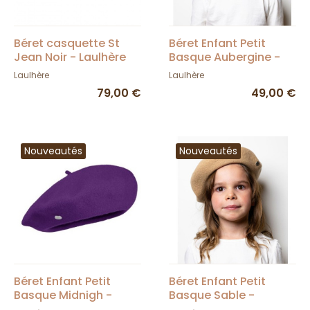
Béret casquette St
Béret Enfant Petit
Jean Noir - Laulhère
Basque Aubergine -
Héritage par Laulhère
Laulhère
Laulhère
79,00 €
49,00 €
Nouveautés
Nouveautés
Béret Enfant Petit
Béret Enfant Petit
Basque Midnigh -
Basque Sable -
Héritage par Laulhère
Héritage par Laulhère