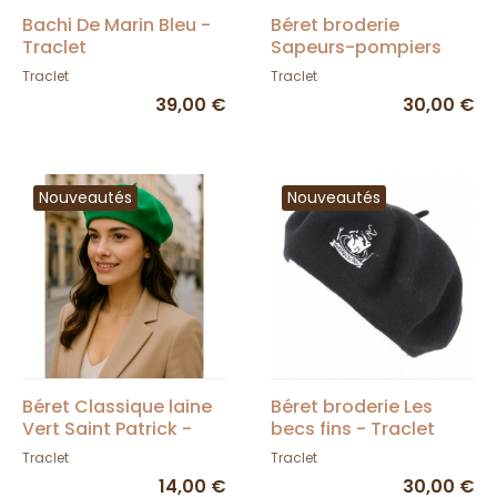
Bachi De Marin Bleu -
Béret broderie
Traclet
Sapeurs-pompiers
Chamonix - Traclet
Traclet
Traclet
39,00 €
30,00 €
Nouveautés
Nouveautés
Béret Classique laine
Béret broderie Les
Vert Saint Patrick -
becs fins - Traclet
Traclet
Traclet
Traclet
14,00 €
30,00 €