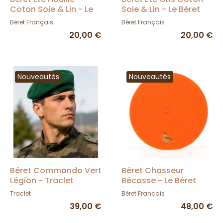
Coton Soie & Lin - Le
Soie & Lin - Le Béret
Béret Français
Français
Béret Français
Béret Français
20,00 €
20,00 €
Nouveautés
Nouveautés
Béret Commando Vert
Béret Chasseur
Légion - Traclet
Bécasse - Le Béret
Français - TRACLET
Traclet
Béret Français
39,00 €
48,00 €