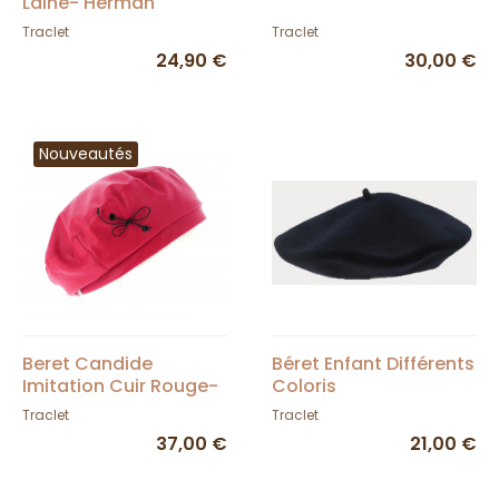
Laine- Herman
Traclet
Traclet
24,90 €
30,00 €
Nouveautés
Beret Candide
Béret Enfant Différents
Imitation Cuir Rouge-
Coloris
Traclet
Traclet
Traclet
37,00 €
21,00 €