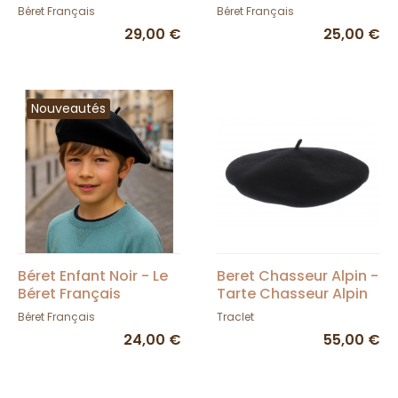
France - Le Béret
Béret Français
Béret Français
Béret Français
Français
29,00 €
25,00 €
Nouveautés
Béret Enfant Noir - Le
Beret Chasseur Alpin -
Béret Français
Tarte Chasseur Alpin
Béret Français
Traclet
24,00 €
55,00 €