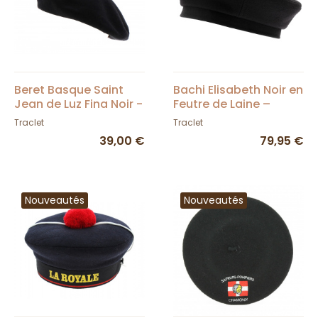
Beret Basque Saint
Bachi Elisabeth Noir en
Jean de Luz Fina Noir -
Feutre de Laine –
Elosegui
Traclet
Traclet
Traclet
39,00 €
79,95 €
Nouveautés
Nouveautés