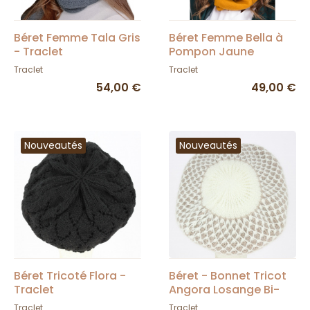
Béret Femme Tala Gris
Béret Femme Bella à
- Traclet
Pompon Jaune
Moutarde - Traclet
Traclet
Traclet
54,00 €
49,00 €
Nouveautés
Nouveautés
Béret Tricoté Flora -
Béret - Bonnet Tricot
Traclet
Angora Losange Bi-
couleur - Traclet
Traclet
Traclet