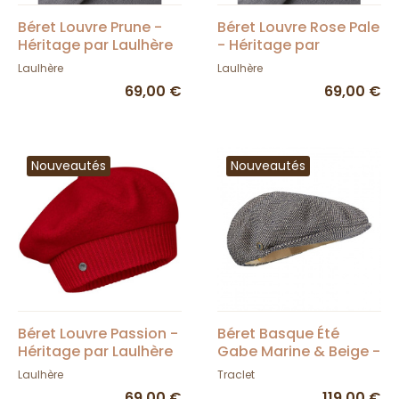
Béret Louvre Prune -
Béret Louvre Rose Pale
Héritage par Laulhère
- Héritage par
Laulhère
Laulhère
Laulhère
69,00 €
69,00 €
Nouveautés
Nouveautés
Béret Louvre Passion -
Béret Basque Été
Héritage par Laulhère
Gabe Marine & Beige -
Laulhère
Laulhère
Traclet
69,00 €
119,00 €