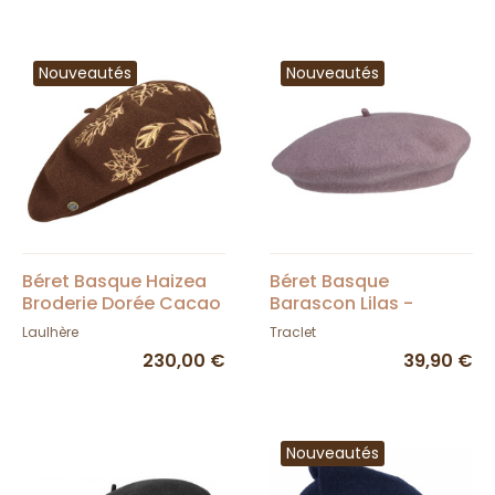
Nouveautés
Nouveautés
Béret Basque Haizea
Béret Basque
Broderie Dorée Cacao
Barascon Lilas -
- Laulhère
Traclet
Laulhère
Traclet
230,00 €
39,90 €
Nouveautés