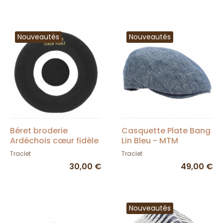
Nouveautés
Nouveautés
Béret broderie
Casquette Plate Bang
Ardéchois cœur fidèle
Lin Bleu - MTM
- Traclet
Traclet
Traclet
30,00 €
49,00 €
Nouveautés