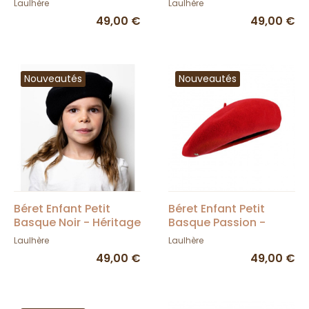
Laulhère
Laulhère
49,00 €
49,00 €
Nouveautés
Nouveautés
Béret Enfant Petit
Béret Enfant Petit
Basque Noir - Héritage
Basque Passion -
par Laulhère
Héritage par Laulhère
Laulhère
Laulhère
49,00 €
49,00 €