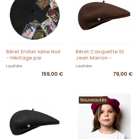
Béret Eridan laine Noir
Béret Casquette St
- Héritage par
Jean Marron -
Laulhère
Laulhère
Laulhère
Laulhère
159,00 €
79,00 €
Nouveautés