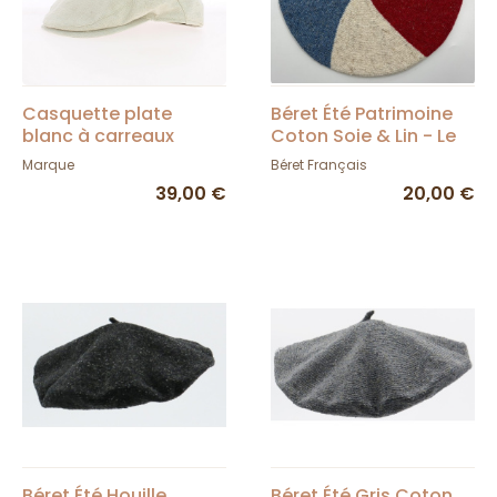
Casquette plate
Béret Été Patrimoine
blanc à carreaux
Coton Soie & Lin - Le
Classique
Béret Français
Marque
Béret Français
39,00 €
20,00 €
Béret Été Houille
Béret Été Gris Coton