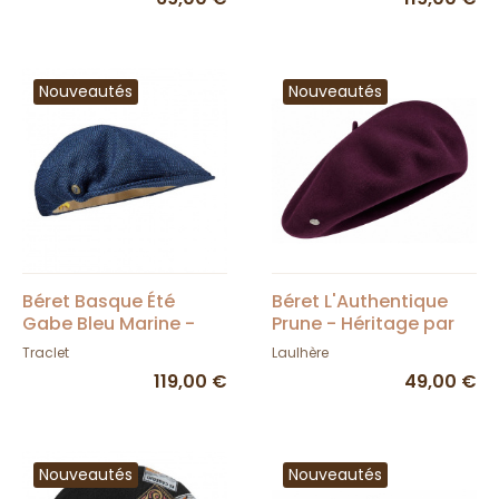
Nouveautés
Nouveautés
Béret Basque Été
Béret L'Authentique
Gabe Bleu Marine -
Prune - Héritage par
Laulhère
Laulhère
Traclet
Laulhère
119,00 €
49,00 €
Nouveautés
Nouveautés