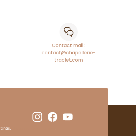
Contact mail :
contact@chapellerie-
traclet.com
antis,
cliquez ici pour vérifier
.