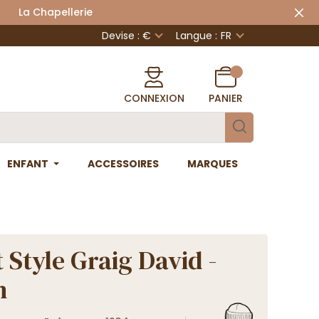
 Chapellerie
Devise : €
Langue :
FR
CONNEXION
PANIER
ENFANT
ACCESSOIRES
MARQUES
 Style Graig David -
n