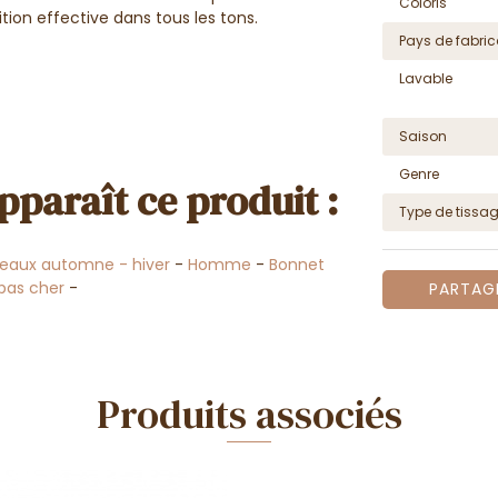
Coloris
ition effective dans tous les tons.
Pays de fabric
Lavable
Saison
Genre
pparaît ce produit :
Type de tissa
eaux automne - hiver
-
Homme
-
Bonnet
pas cher
-
PARTAG
Produits associés