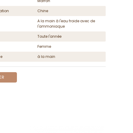
Marron
ation
Chine
A la main à l'eau froide avec de
l'ammoniaque
Toute l'année
Femme
ge
à la main
ER