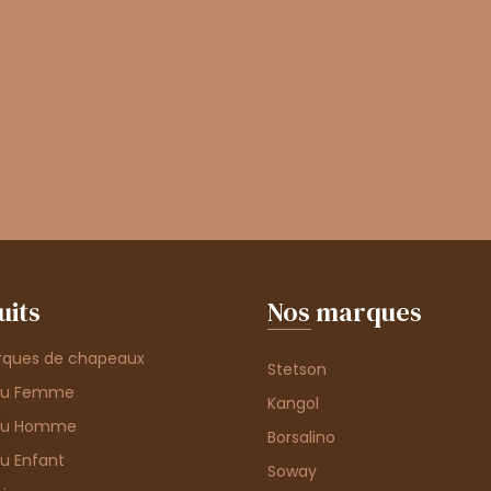
uits
Nos marques
rques de chapeaux
Stetson
au Femme
Kangol
au Homme
Borsalino
u Enfant
Soway