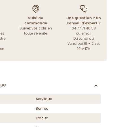
Suivi de
Une question ? Un
commande
conseil d'expert ?
Suivez vos colis en
04 77 71 40 58
les
toute sérénité
ou
email
tre
Du Lundi au
Vendredi 9h-12h et
ien
14h-17h
que
Acrylique
Bonnet
Traclet