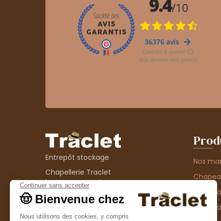
Prod
Entrepôt stockage
Nos ma
Chapellerie Traclet
Chape
14 Impasse Bardin
Chape
42300 Roanne
contact@chapellerie-traclet.com
Chapea
Boutique