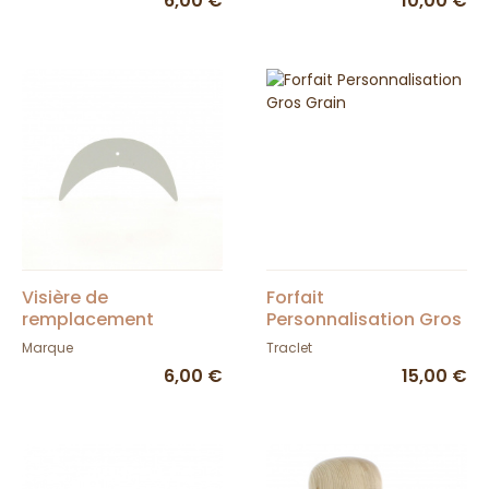
6,00 €
10,00 €
Visière de
Forfait
remplacement
Personnalisation Gros
Grain
Marque
Traclet
6,00 €
15,00 €