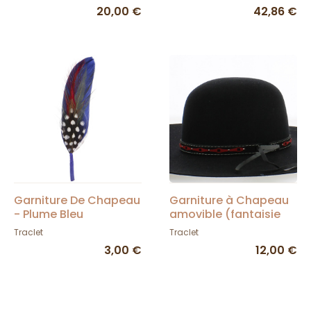
Concho & Balles
20,00 €
42,86 €
Garniture De Chapeau
Garniture à Chapeau
- Plume Bleu
amovible (fantaisie
rouge et noir) -
Traclet
Traclet
Traclet
3,00 €
12,00 €