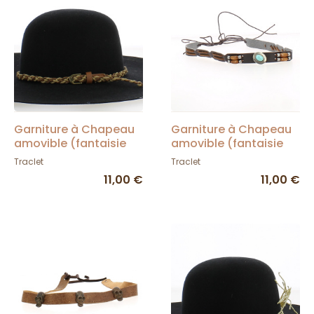
Garniture à Chapeau
Garniture à Chapeau
amovible (fantaisie
amovible (fantaisie
tresses marron) -
perle bois et bleu) -
Traclet
Traclet
Traclet
Traclet
11,00 €
11,00 €