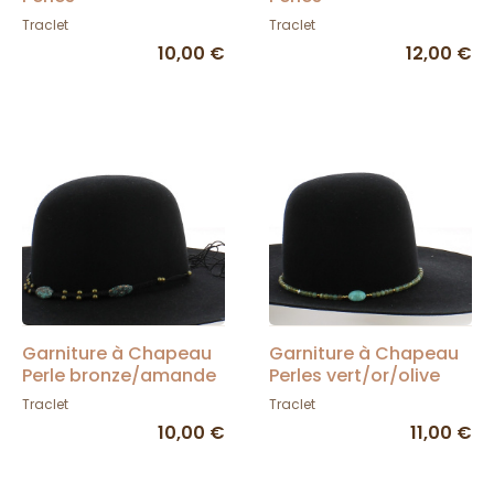
bleu/marron/beige -
bleu/argent/cordage
Traclet
Traclet
Traclet
noir - Traclet
10,00 €
12,00 €
Garniture à Chapeau
Garniture à Chapeau
Perle bronze/amande
Perles vert/or/olive
bleuté/cordage noir -
bleu - Traclet
Traclet
Traclet
Traclet
10,00 €
11,00 €