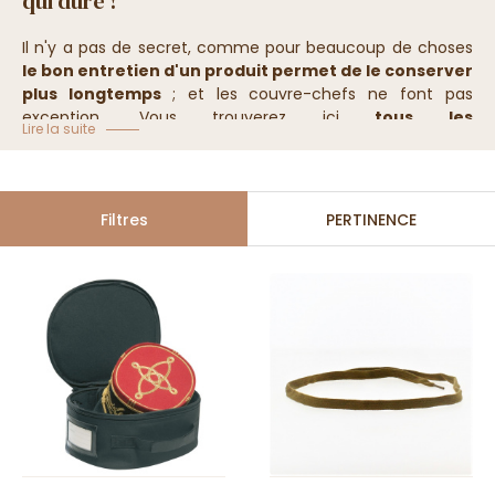
qui dure !
Il n'y a pas de secret, comme pour beaucoup de choses
le bon entretien d'un produit permet de le conserver
plus longtemps
; et les couvre-chefs ne font pas
exception. Vous trouverez ici
tous les
Lire la suite
accessoires
neccessaires au bon entretien de votre
chapeau afin que vous puissiez le
conserver plus
longtemps
.
Dans cette catégorie vous trouverez des
brosses
, des
agrandisseurs
, des
produits adaptés à
Filtres
PERTINENCE
chaque matière
ainsi que des
services de remise de
forme
de votre chapeau de feutre.