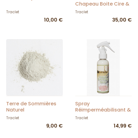
Chapeau Boite Cire &
Éponge - Jcaru
Traclet
Traclet
10,00 €
35,00 €
Terre de Sommières
Spray
Naturel
Réimperméabilisant &
Anti Tâche
Traclet
Traclet
9,00 €
14,99 €