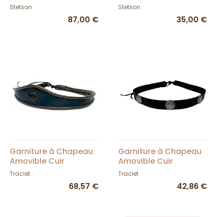
Stetson
Stetson
Stetson
87,00 €
35,00 €
Garniture à Chapeau
Garniture à Chapeau
Amovible Cuir
Amovible Cuir
Véritable Style Eye
Véritable Concho -
Traclet
Traclet
Band
Style Buffalo Noir
68,57 €
42,86 €