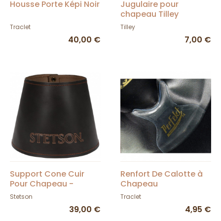
Housse Porte Képi Noir
Jugulaire pour
chapeau Tilley
Traclet
Tilley
40,00 €
7,00 €
Support Cone Cuir
Renfort De Calotte à
Pour Chapeau -
Chapeau
Stetson
Stetson
Traclet
39,00 €
4,95 €