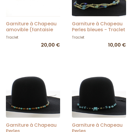
Garniture à Chapeau
Garniture à Chapeau
amovible (fantaisie
Perles bleues - Traclet
tête de mort en cuir) -
Traclet
Traclet
Traclet
20,00 €
10,00 €
Garniture à Chapeau
Garniture à Chapeau
Perles
Perles