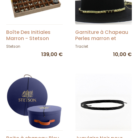
Boîte Des Initiales
Garniture à Chapeau
Marron - Stetson
Perles marron et
crème - Traclet
Stetson
Traclet
139,00 €
10,00 €