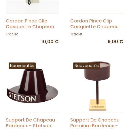
Cordon Pince Clip
Cordon Pince Clip
Casquette Chapeau
Casquette Chapeau
Anti Vent en Plein Air -
Anti Vent en Plein Air -
Traclet
Traclet
Hatland
Noir
10,00 €
9,00 €
Nouveautés
Nouveautés
Support De Chapeau
Support De Chapeau
Bordeaux - Stetson
Premium Bordeaux -