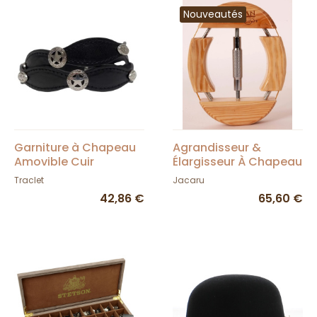
Nouveautés
Garniture à Chapeau
Agrandisseur &
Amovible Cuir
Élargisseur À Chapeau
Cowboy - Style
- American Hat
Traclet
Jacaru
Marshall
Makers
42,86 €
65,60 €