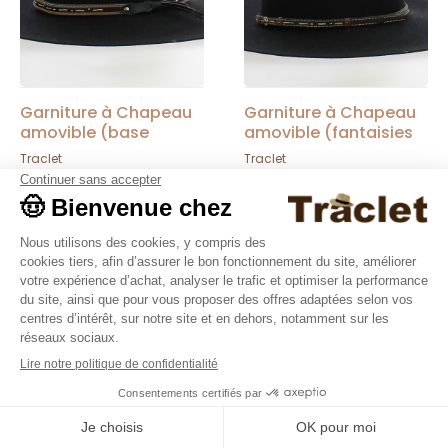
Garniture à Chapeau
Garniture à Chapeau
amovible (base
amovible (fantaisies
marron ou noir) -
marron/étoiles) -
Traclet
Traclet
Traclet
Traclet
10,00 €
10,00 €
Nouveautés
9.4
/10
36376 avis