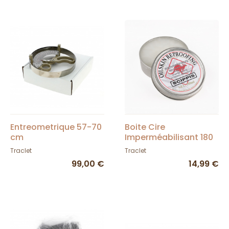
Entreometrique 57-70
Boite Cire
cm
Imperméabilisant 180
ml - scippis
Traclet
Traclet
99,00 €
14,99 €