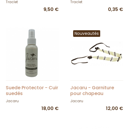
Collonil
Traclet
Traclet
9,50 €
0,35 €
Nouveautés
Suede Protector - Cuir
Jacaru - Garniture
suedés
pour chapeau
Jacaru
Jacaru
18,00 €
12,00 €