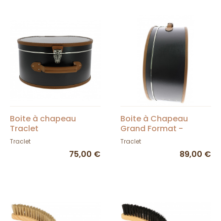
Boite à chapeau
Boite à Chapeau
Traclet
Grand Format -
Traclet
Traclet
Traclet
75,00 €
89,00 €