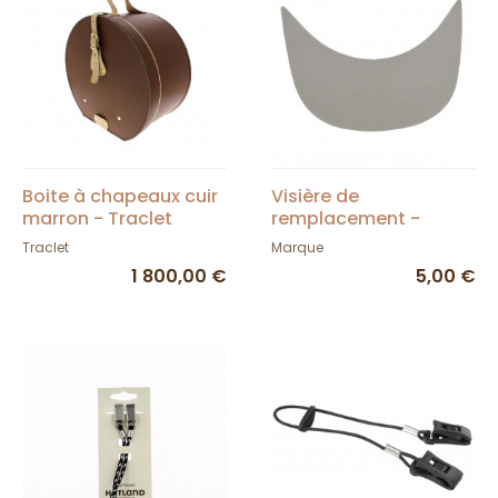
Boite à chapeaux cuir
Visière de
marron - Traclet
remplacement -
Traclet
Traclet
Marque
1 800,00 €
5,00 €