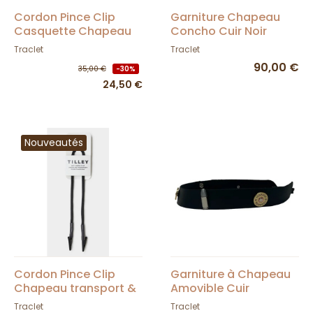
Cordon Pince Clip
Garniture Chapeau
Casquette Chapeau
Concho Cuir Noir
Noir - Brixton
Traclet
Traclet
90,00 €
35,00 €
-30%
24,50 €
Nouveautés
Cordon Pince Clip
Garniture à Chapeau
Chapeau transport &
Amovible Cuir
Anti Vent - Tilley
Véritable Avec
Traclet
Traclet