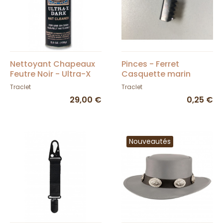
Nettoyant Chapeaux
Pinces - Ferret
Feutre Noir - Ultra-X
Casquette marin
DARK
caban
Traclet
Traclet
29,00 €
0,25 €
Nouveautés