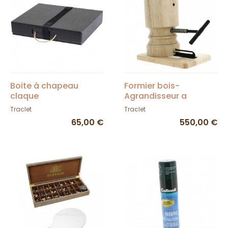
Boite à chapeau
Formier bois-
claque
Agrandisseur a
chapeau
Traclet
Traclet
65,00 €
550,00 €