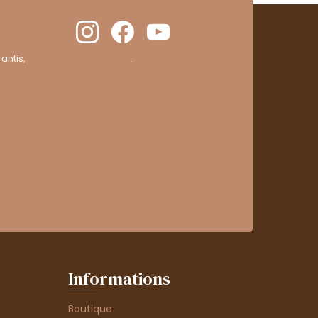
antis,
cliquez ici pour vérifier
.
Informations
Boutique