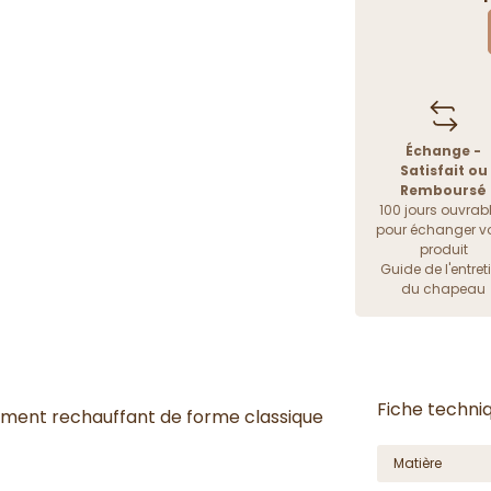
Échange -
Satisfait ou
Remboursé
100 jours ouvrab
pour échanger vo
produit
Guide de l'entret
du chapeau
Fiche techni
lement rechauffant de forme classique
Matière