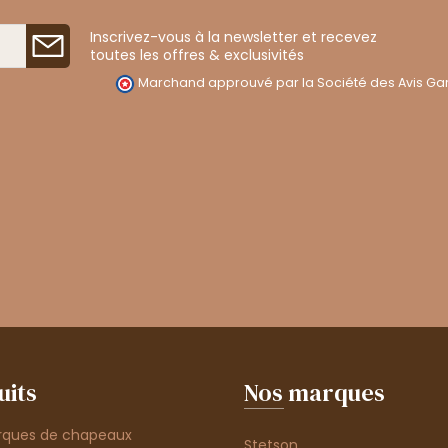
Inscrivez-vous à la newsletter et recevez
toutes les offres & exclusivités
Marchand approuvé par la Société des Avis Gar
uits
Nos marques
rques de chapeaux
Stetson