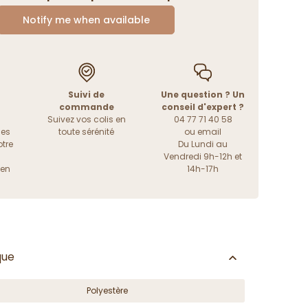
Notify me when available
Suivi de
Une question ? Un
commande
conseil d'expert ?
Suivez vos colis en
04 77 71 40 58
les
toute sérénité
ou
email
tre
Du Lundi au
Vendredi 9h-12h et
ien
14h-17h
que
Polyestère