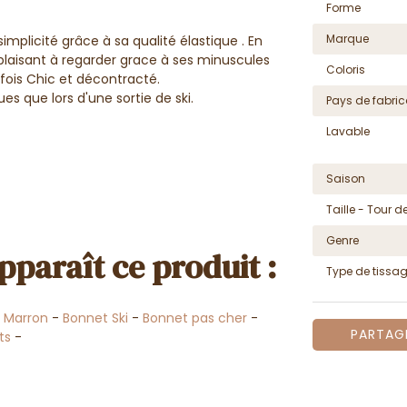
Forme
Marque
mplicité grâce à sa qualité élastique . En
i plaisant à regarder grace à ses minuscules
Coloris
a fois Chic et décontracté.
es que lors d'une sortie de ski.
Pays de fabric
Lavable
Saison
Taille - Tour de
Genre
pparaît ce produit :
Type de tissa
 Marron
-
Bonnet Ski
-
Bonnet pas cher
-
PARTAG
ts
-