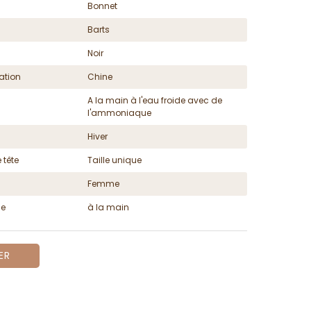
Bonnet
Barts
Noir
ation
Chine
A la main à l'eau froide avec de
l'ammoniaque
Hiver
 tête
Taille unique
Femme
ge
à la main
ER