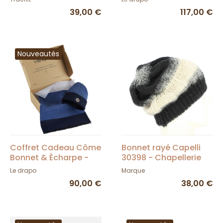
39,00 €
117,00 €
Nouveautés
Coffret Cadeau Côme
Bonnet rayé Capelli
Bonnet & Ècharpe -
30398 - Chapellerie
LeDrapo
TRACLET
Le drapo
Marque
90,00 €
38,00 €