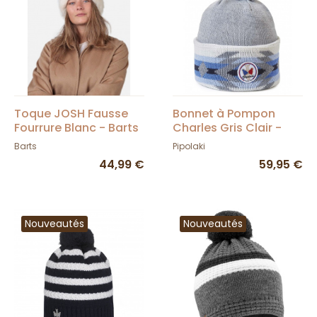
Toque JOSH Fausse
Bonnet à Pompon
Fourrure Blanc - Barts
Charles Gris Clair -
Pipolaki
Barts
Pipolaki
44,99 €
59,95 €
Nouveautés
Nouveautés