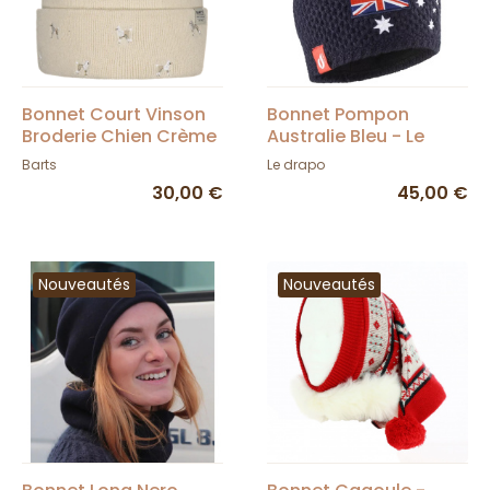
Bonnet Court Vinson
Bonnet Pompon
Broderie Chien Crème
Australie Bleu - Le
- Barts
Drapo
Barts
Le drapo
30,00 €
45,00 €
Nouveautés
Nouveautés