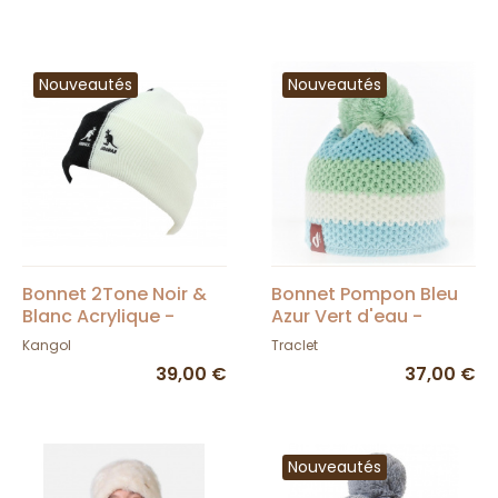
Nouveautés
Nouveautés
Bonnet 2Tone Noir &
Bonnet Pompon Bleu
Blanc Acrylique -
Azur Vert d'eau -
Kangol
LeDrapo
Kangol
Traclet
39,00 €
37,00 €
Nouveautés