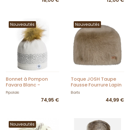
18,00 €
12,00 €
Nouveautés
Nouveautés
Bonnet à Pompon
Toque JOSH Taupe
Favara Blanc -
Fausse Fourrure Lapin
Pipolaki
- Barts
Pipolaki
Barts
74,95 €
44,99 €
Nouveautés