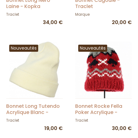
Bonnet Long Nero
Bonnet Cagoule -
Laine - Kopka
Traclet
Traclet
Marque
34,00 €
20,00 €
Nouveautés
Nouveautés
Bonnet Long Tutendo
Bonnet Rocke Fella
Acrylique Blanc -
Poker Acrylique -
Traclet
Traclet
Traclet
Traclet
19,00 €
30,00 €