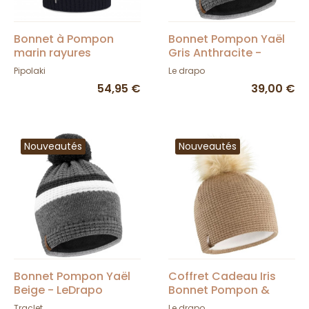
Bonnet à Pompon
Bonnet Pompon Yaël
marin rayures
Gris Anthracite -
Bascano - Pipolaki
LeDrapo
Pipolaki
Le drapo
54,95 €
39,00 €
Nouveautés
Nouveautés
Bonnet Pompon Yaël
Coffret Cadeau Iris
Beige - LeDrapo
Bonnet Pompon &
Ècharpe - LeDrapo
Traclet
Le drapo