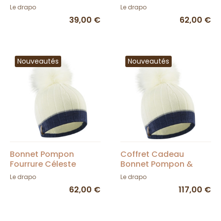
LeDrapo
Le drapo
Le drapo
39,00 €
62,00 €
Nouveautés
Nouveautés
Bonnet Pompon
Coffret Cadeau
Fourrure Céleste
Bonnet Pompon &
Crème & Bleu -
Ècharpe - LeDrapo
Le drapo
Le drapo
LeDrapo
62,00 €
117,00 €