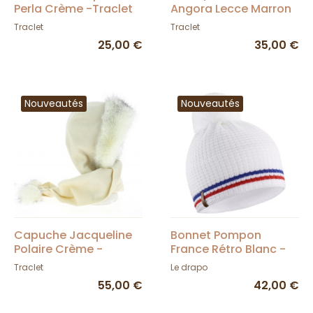
Perla Crème -Traclet
Angora Lecce Marron
- Traclet
Traclet
Traclet
25,00 €
35,00 €
Nouveautés
Nouveautés
Capuche Jacqueline
Bonnet Pompon
Polaire Crème -
France Rétro Blanc -
Traclet
Le Drapo
Traclet
Le drapo
55,00 €
42,00 €