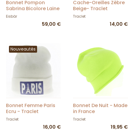
Bonnet Pompon
Cache-Oreilles Zèbre
Sabrina Bicolore Laine
Beige- Traclet
- Eisbär
Eisbär
Traclet
59,00 €
14,00 €
Nouveautés
Bonnet Femme Paris
Bonnet De Nuit - Made
Ecru - Traclet
in France
Traclet
Traclet
16,00 €
19,95 €