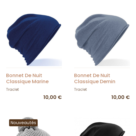
Bonnet De Nuit
Bonnet De Nuit
Classique Marine
Classique Demin
Traclet
Traclet
10,00 €
10,00 €
Nouveautés