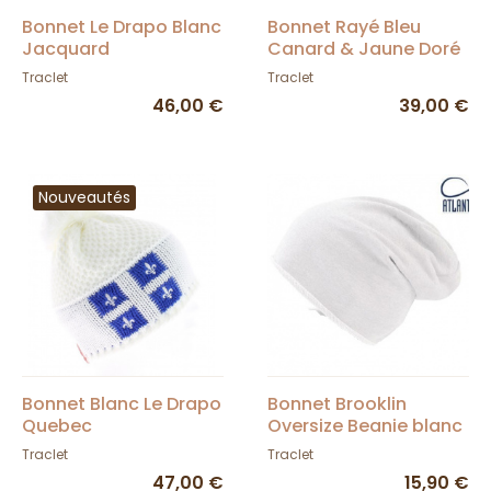
Bonnet Le Drapo Blanc
Bonnet Rayé Bleu
Jacquard
Canard & Jaune Doré
- Marron
Traclet
Traclet
46,00 €
39,00 €
Nouveautés
Bonnet Blanc Le Drapo
Bonnet Brooklin
Quebec
Oversize Beanie blanc
Traclet
Traclet
47,00 €
15,90 €