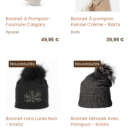
Bonnet à Pompon-
Bonnet À pompon
Fourrure Calgary
Kenzie Crème - Barts
Blanc - Pipolaki
Pipolaki
Barts
49,95 €
39,99 €
Nouveautés
Nouveautés
Bonnet Lara Lurex Noir
Bonnet Miriade Avec
- Kristo
Pompon - Kristo