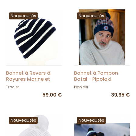
Nouveautés
Nouveautés
Bonnet à Revers à
Bonnet à Pompon
Rayures Marine et
Botal - Pipolaki
Blanc - Traclet
Traclet
Pipolaki
59,00 €
39,95 €
Nouveautés
Nouveautés