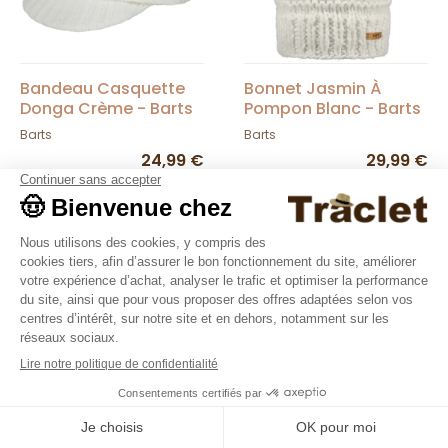
Bandeau Casquette
Bonnet Jasmin À
Donga Crème - Barts
Pompon Blanc - Barts
Barts
Barts
24,99 €
29,99 €
Nouveautés
Nouveautés
9.4
/10
36376 avis
Bonnet Pompon
Bandeau Haute-