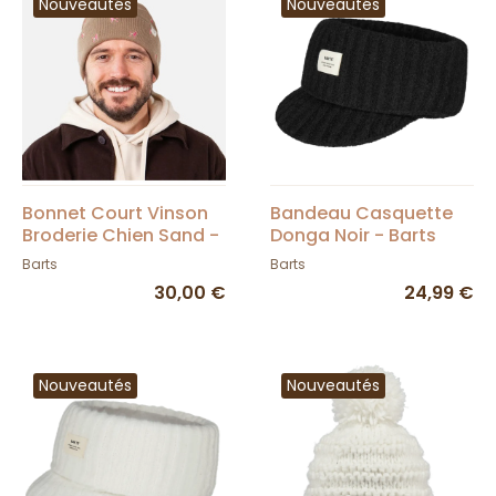
Nouveautés
Nouveautés
Bonnet Court Vinson
Bandeau Casquette
Broderie Chien Sand -
Donga Noir - Barts
Barts
Barts
Barts
30,00 €
24,99 €
Nouveautés
Nouveautés