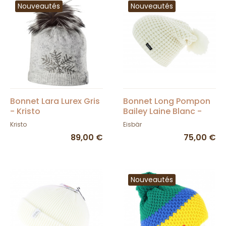
Nouveautés
Nouveautés
Bonnet Lara Lurex Gris
Bonnet Long Pompon
- Kristo
Bailey Laine Blanc -
Eisbär
Kristo
Eisbär
89,00 €
75,00 €
Nouveautés