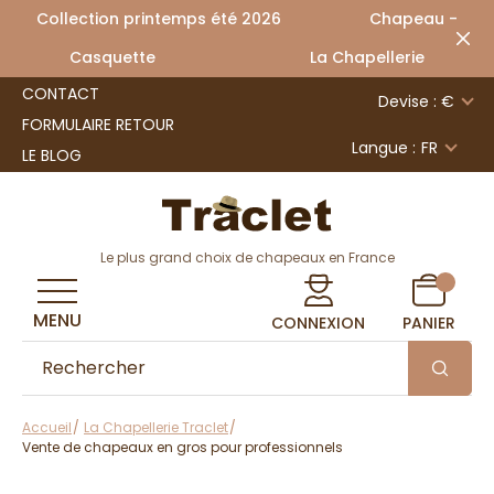
Collection printemps été 2026 Chapeau -
Casquette La Chapellerie
CONTACT
Devise : €
FORMULAIRE RETOUR
Langue :
FR
LE BLOG
Le plus grand choix de chapeaux en France
MENU
CONNEXION
PANIER
Accueil
La Chapellerie Traclet
Vente de chapeaux en gros pour professionnels