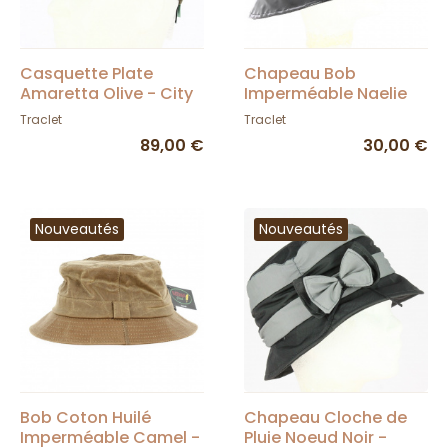
Casquette Plate
Chapeau Bob
Amaretta Olive - City
Imperméable Naelie
Sport
Noir - Traclet
Traclet
Traclet
89,00 €
30,00 €
Nouveautés
Nouveautés
Bob Coton Huilé
Chapeau Cloche de
Imperméable Camel -
Pluie Noeud Noir -