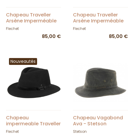
Chapeau Traveller
Chapeau Traveller
Arsène Imperméable
Arsène Imperméable
Crushable Feutre Kaki
Crushable Feutre Noir
Flechet
Flechet
- Flechet
- Flechet
85,00 €
85,00 €
Nouveautés
Chapeau
Chapeau Vagabond
impermeable Traveller
Ava - Stetson
Langres Crushable
Flechet
Stetson