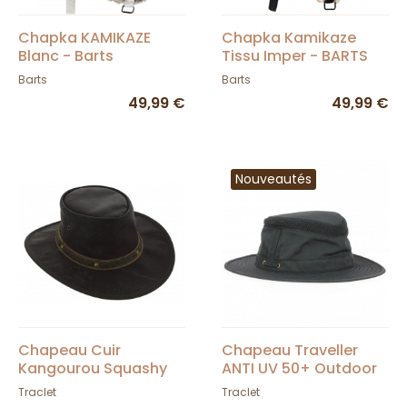
Chapka KAMIKAZE
Chapka Kamikaze
Blanc - Barts
Tissu Imper - BARTS
Barts
Barts
49,99 €
49,99 €
Nouveautés
Chapeau Cuir
Chapeau Traveller
Kangourou Squashy
ANTI UV 50+ Outdoor
Noir - Barmah
Oshawa Marine-
Traclet
Traclet
Aussie Apparel