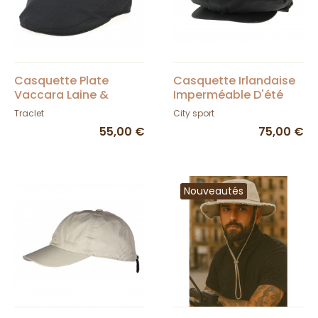
Casquette Plate
Casquette Irlandaise
Vaccara Laine &
Imperméable D'été
Cachemire Noire-
Noire - City Sport
Traclet
City sport
Traclet
55,00 €
75,00 €
Nouveautés