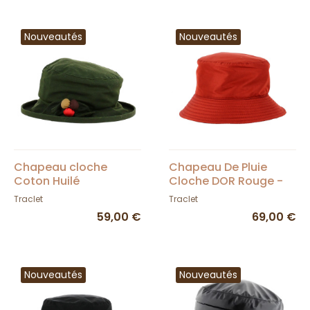
Nouveautés
Nouveautés
Chapeau cloche
Chapeau De Pluie
Coton Huilé
Cloche DOR Rouge -
Imperméable Olive -
Traclet
Traclet
Traclet
Traclet
59,00 €
69,00 €
Nouveautés
Nouveautés