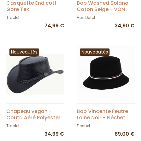
Casquette Endicott
Bob Washed Solano
Gore Tex
Coton Beige - VON
DUTCH
Traclet
Von Dutch
74,99 €
34,90 €
Nouveautés
Nouveautés
Chapeau vegan -
Bob Vincente Feutre
Couta Aéré Polyester
Laine Noir - Fléchet
Noir - scippis - Traclet
Traclet
Flechet
34,99 €
89,00 €