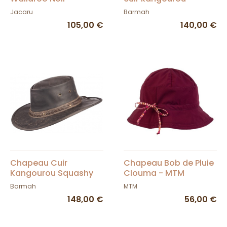
Jacaru
Squashy Vintage
Jacaru
Barmah
105,00 €
140,00 €
Chapeau Cuir
Chapeau Bob de Pluie
Kangourou Squashy
Clouma - MTM
Marron Barmah
Barmah
MTM
148,00 €
56,00 €