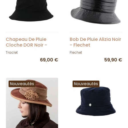
Chapeau De Pluie
Bob De Pluie Alizia Noir
Cloche DOR Noir -
- Flechet
Traclet
Traclet
Flechet
69,00 €
59,90 €
Nouveautés
Nouveautés