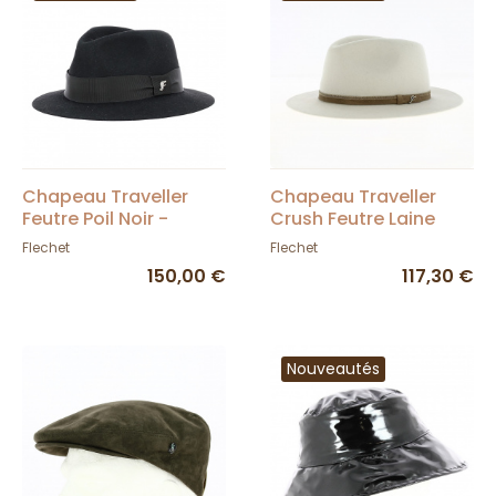
Chapeau Traveller
Chapeau Traveller
Feutre Poil Noir -
Crush Feutre Laine
Fléchet
Blanc - Fléchet
Flechet
Flechet
150,00 €
117,30 €
Nouveautés