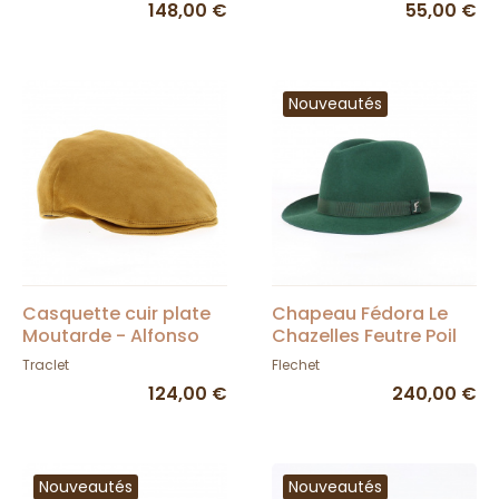
148,00 €
55,00 €
Nouveautés
Casquette cuir plate
Chapeau Fédora Le
Moutarde - Alfonso
Chazelles Feutre Poil
d'Este
Vert - Fléchet
Traclet
Flechet
124,00 €
240,00 €
Nouveautés
Nouveautés