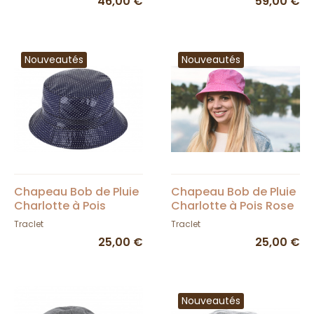
46,00 €
59,00 €
Nouveautés
Nouveautés
Chapeau Bob de Pluie
Chapeau Bob de Pluie
Charlotte à Pois
Charlotte à Pois Rose
Marine - Traclet
- Traclet
Traclet
Traclet
25,00 €
25,00 €
Nouveautés