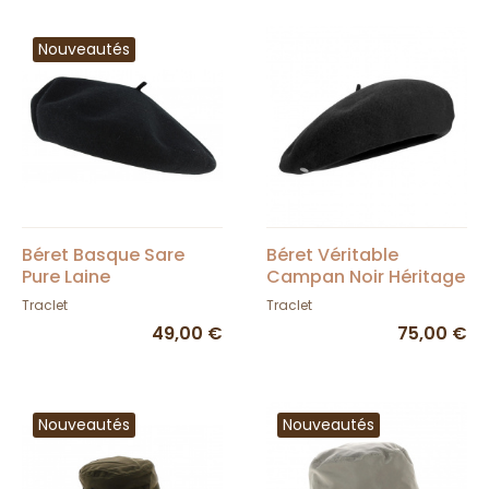
Nouveautés
Béret Basque Sare
Béret Véritable
Pure Laine
Campan Noir Héritage
Imperméable Noir -
par Laulhère 10 pouces
Traclet
Traclet
Élosegui
- Véritable Campan -
49,00 €
75,00 €
Noir
Nouveautés
Nouveautés