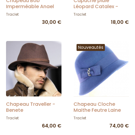
Chapeau Bob
Capuche pluie
Imperméable Anael
Léopard Catalex -
Gris- Traclet
Traclet
Traclet
Traclet
30,00 €
18,00 €
Nouveautés
Chapeau Traveller -
Chapeau Cloche
Benete
Maithe Feutre Laine
Bleu roi - Traclet
Traclet
Traclet
64,00 €
74,00 €