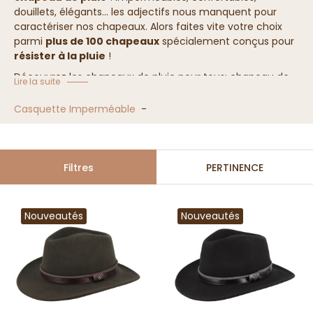
douillets, élégants... les adjectifs nous
manquent
pour
caractériser nos chapeaux. Alors faites vite votre choix
parmi
plus de 100 chapeaux
spécialement conçus pour
résister à la pluie
!
Découvrez les chapeaux de pluie pour tous: chapeau de
Lire la suite
pluie femme, chapeau de pluie homme mais aussi les
chapeaux de pluie enfant. Il y a aussi les
casquettes de
Casquette Imperméable
-
pluie
.
Notre collection de chapeaux de pluie
Filtres
PERTINENCE
Nouveautés
Nouveautés