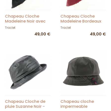
Chapeau Cloche
Chapeau Cloche
Madeleine Noir avec
Madeleine Bordeaux
Imprimé Tartan-
avec Imprimé Tartan-
Traclet
Traclet
Traclet
Traclet
49,00 €
49,00 €
Chapeau Cloche de
Chapeau cloche
pluie Suzanne Noir -
impermeable