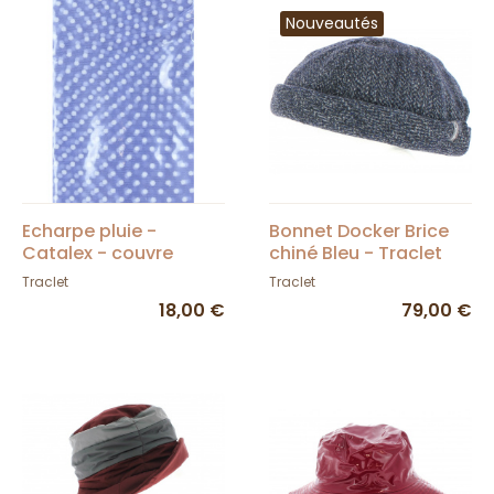
Nouveautés
Echarpe pluie -
Bonnet Docker Brice
Catalex - couvre
chiné Bleu - Traclet
cheveux made in
Traclet
Traclet
France
18,00 €
79,00 €