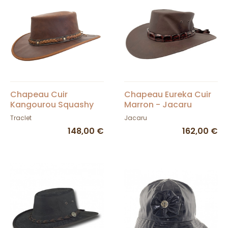
Chapeau Cuir
Chapeau Eureka Cuir
Kangourou Squashy
Marron - Jacaru
Taupe - Barmah
Traclet
Jacaru
148,00 €
162,00 €