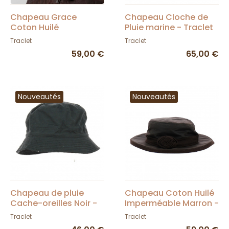
Chapeau Grace
Chapeau Cloche de
Coton Huilé
Pluie marine - Traclet
Imperméable -
Traclet
Traclet
Hatman
59,00 €
65,00 €
Nouveautés
Nouveautés
Chapeau de pluie
Chapeau Coton Huilé
Cache-oreilles Noir -
Imperméable Marron -
Pipolaki
Hatman
Traclet
Traclet