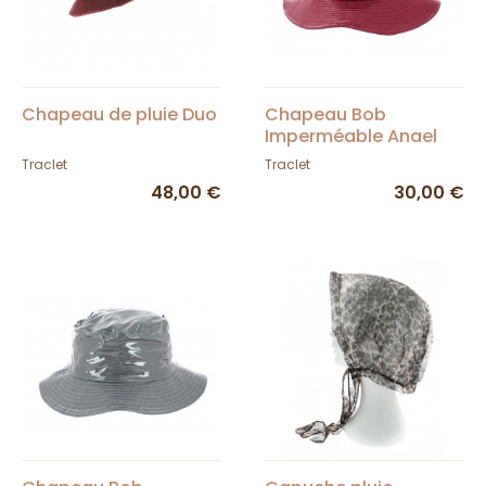
Chapeau de pluie Duo
Chapeau Bob
Imperméable Anael
Rouge- Traclet
Traclet
Traclet
48,00 €
30,00 €