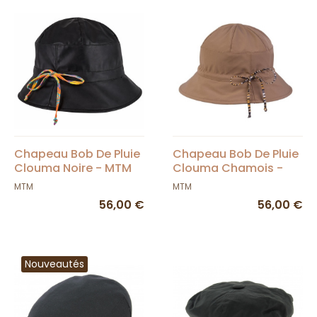
Chapeau Bob De Pluie
Chapeau Bob De Pluie
Clouma Noire - MTM
Clouma Chamois -
MTM
MTM
MTM
56,00 €
56,00 €
Nouveautés