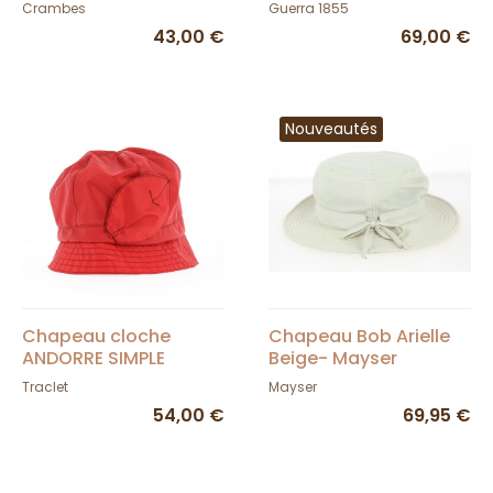
CRAMBES
Crambes
Guerra 1855
43,00 €
69,00 €
Nouveautés
Chapeau cloche
Chapeau Bob Arielle
ANDORRE SIMPLE
Beige- Mayser
Traclet
Mayser
54,00 €
69,95 €