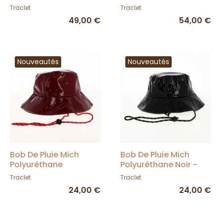
Hatman
Traclet
Traclet
Traclet
49,00 €
54,00 €
Nouveautés
Nouveautés
Bob De Pluie Mich
Bob De Pluie Mich
Polyuréthane
Polyuréthane Noir -
Bordeaux - Traclet
Traclet
Traclet
Traclet
24,00 €
24,00 €