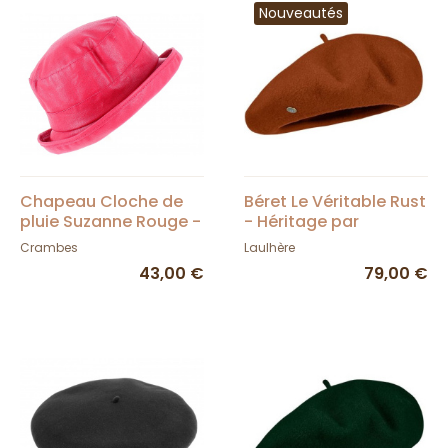
Nouveautés
Chapeau Cloche de
Béret Le Véritable Rust
pluie Suzanne Rouge -
- Héritage par
CRAMBES
Laulhère
Crambes
Laulhère
43,00 €
79,00 €