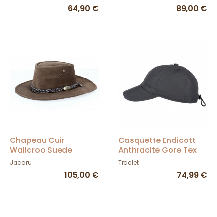
Feutre Noir - Flechet
64,90 €
89,00 €
Chapeau Cuir
Casquette Endicott
Wallaroo Suede
Anthracite Gore Tex
Marron - Jacaru
Jacaru
Traclet
105,00 €
74,99 €