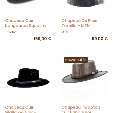
Chapeau Cuir
Chapeau De Pluie
Kangourou Squashy
Toreillo - MTM
Noir - Barmah
Traclet
MTM
159,00 €
59,00 €
Nouveautés
Chapeau Cuir
Chapeau Twooton
Wallaroo Noir -
cuir kangourou