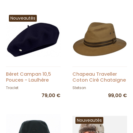
Nouveautés
Béret Campan 10,5
Chapeau Traveller
Pouces - Laulhère
Coton Ciré Chataigne
- Stetson
Traclet
Stetson
79,00 €
99,00 €
Nouveautés