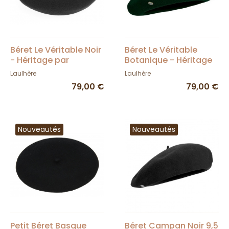
Béret Le Véritable Noir
Béret Le Véritable
- Héritage par
Botanique - Héritage
Laulhère
par Laulhère
Laulhère
Laulhère
79,00 €
79,00 €
Nouveautés
Nouveautés
Petit Béret Basque
Béret Campan Noir 9,5