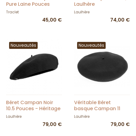
Pure Laine Pouces
Laulhère
Imperméable Noir -
Traclet
Laulhère
Élosegui
45,00 €
74,00 €
Nouveautés
Nouveautés
Béret Campan Noir
Véritable Béret
10.5 Pouces - Héritage
basque Campan 11
par Laulhère
pouces - Laulhère
Laulhère
Laulhère
79,00 €
79,00 €