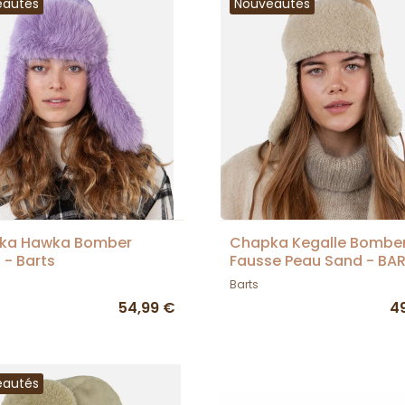
eautés
Nouveautés
ka Hawka Bomber
Chapka Kegalle Bombe
 - Barts
Fausse Peau Sand - BA
Barts
54,99 €
4
eautés