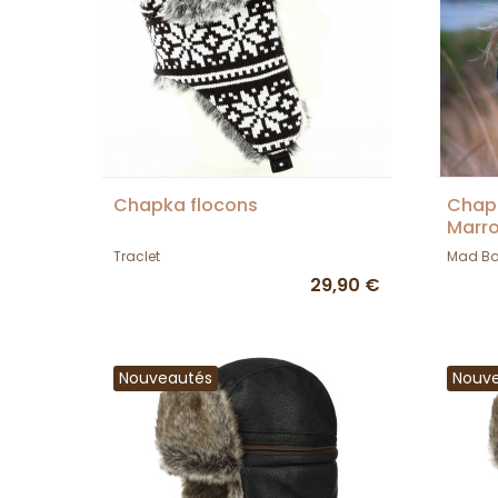
Chapka flocons
Chapk
Marr
Traclet
Mad B
29,90 €
Nouveautés
Nouv