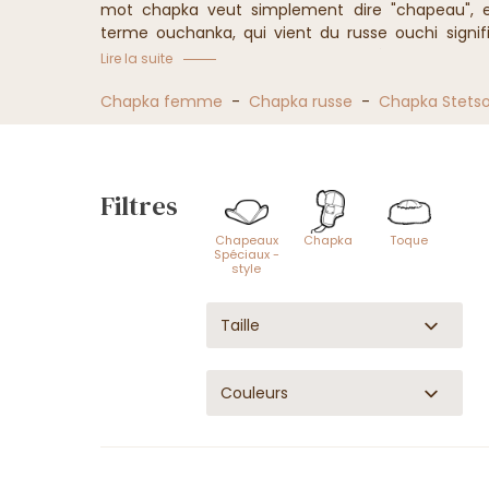
mot
chapka veut
simplement dire "chapeau", et
terme
ouchanka,
qui vient du russe
ouchi
signif
propre nom la principale caractéristique de 
Lire la suite
chaud.
Munie de parties rabattables destinées à co
bien souvent en fourrure et garantit une parfaite is
Chapka femme
-
Chapka russe
-
Chapka Stets
La Chapellerie Traclet vous propose un large choi
dans des coloris multiples... il vous sera difficile d
Filtres
Collection de Chapka
Chapeaux
Chapka
Toque
Spéciaux -
style
Taille
Couleurs