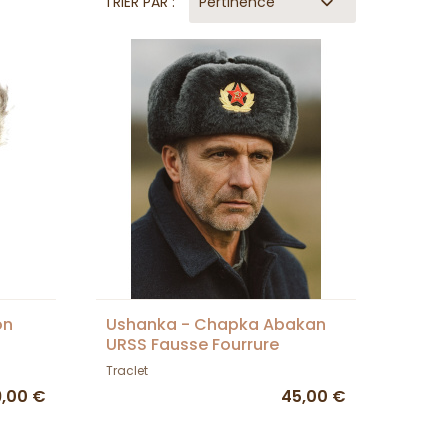
TRIER PAR :
Pertinence
on
Ushanka - Chapka Abakan
URSS Fausse Fourrure
Traclet
,00 €
45,00 €