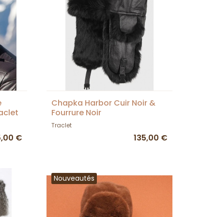
e
Chapka Harbor Cuir Noir &
aclet
Fourrure Noir
Traclet
5,00 €
135,00 €
Nouveautés