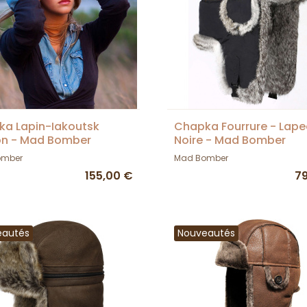
a Lapin-Iakoutsk
Chapka Fourrure - Lape
on - Mad Bomber
Noire - Mad Bomber
omber
Mad Bomber
155,00 €
7
eautés
Nouveautés