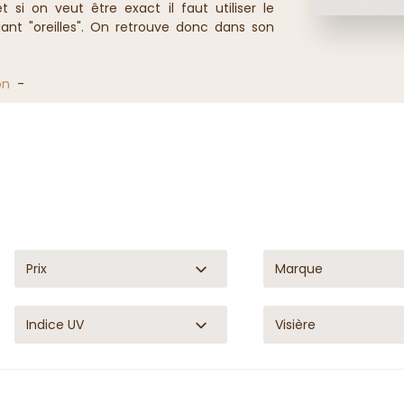
 si on veut être exact il faut utiliser le
iant "oreilles".
On retrouve donc dans son
ce couvre-chef : garder les oreilles au
uvrir la nuque et les oreilles, la chapka est
olation contre le froid.
on
-
x de chapkas, faites de matières variées et
e ne pas trouver celle qui vous correspond !
Prix
Marque
Indice UV
Visière