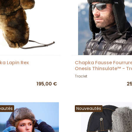
a Lapin Rex
Chapka Fausse Fourrur
Onesis Thinsulate™ - Tr
Traclet
195,00 €
2
eautés
Nouveautés