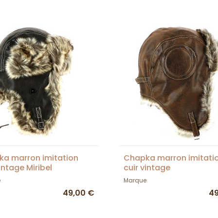
a marron imitation
Chapka marron imitati
intage Miribel
cuir vintage
e
Marque
49,00 €
49