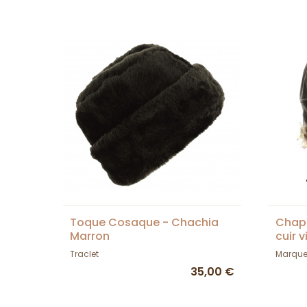
Toque Cosaque - Chachia
Chapk
Marron
cuir v
Traclet
Marqu
35,00 €