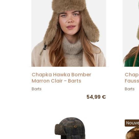
Chapka Hawka Bomber
Chap
Marron Clair - Barts
Fauss
BART
Barts
Barts
54,99 €
Nouv