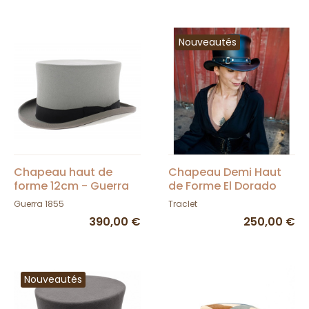
Nouveautés
Chapeau haut de
Chapeau Demi Haut
forme 12cm - Guerra
de Forme El Dorado
1855
Band Cuir Noir -
Guerra 1855
Traclet
Head'N Home
390,00 €
250,00 €
Nouveautés