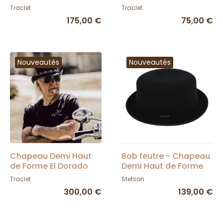
Imperméable Bleu -
Sahara - Traclet
Traclet
Traclet
Traclet
175,00 €
75,00 €
Nouveautés
Nouveautés
Chapeau Demi Haut
Bob feutre - Chapeau
de Forme El Dorado
Demi Haut de Forme
Cuir Noir - Head'N
Steeple Feutre Laine -
Traclet
Stetson
Home
Stetson
300,00 €
139,00 €