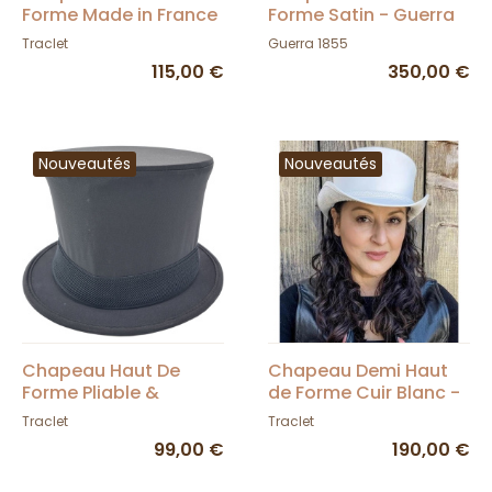
Forme Made in France
Forme Satin - Guerra
Feutre Laine Ecru
1855
Traclet
Guerra 1855
115,00 €
350,00 €
Nouveautés
Nouveautés
Chapeau Haut De
Chapeau Demi Haut
Forme Pliable &
de Forme Cuir Blanc -
Claque Noir
American Hat
Traclet
Traclet
99,00 €
190,00 €