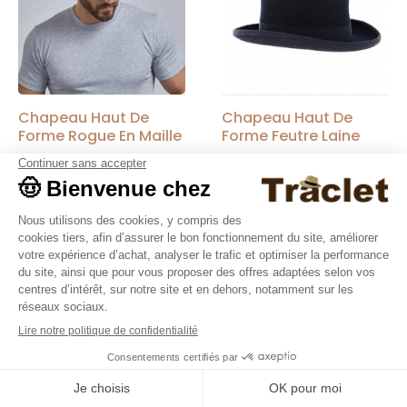
Chapeau Haut De
Chapeau Haut De
Forme Rogue En Maille
Forme Feutre Laine
Noir - American Hat
Marine - Traclet
Marque
Traclet
150,00 €
105,00 €
9.4
/10
36376 avis