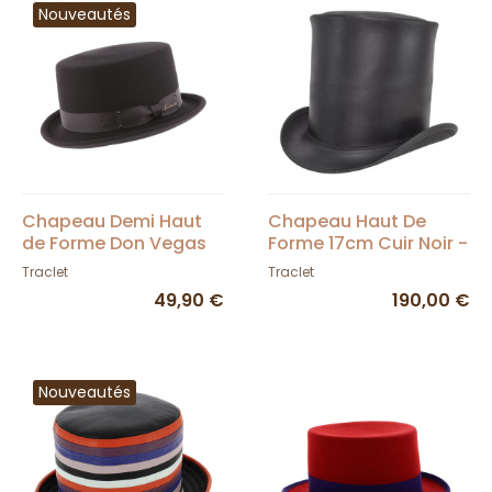
Nouveautés
Chapeau Demi Haut
Chapeau Haut De
de Forme Don Vegas
Forme 17cm Cuir Noir -
Noir - Herman
American Hat makers
Traclet
Traclet
49,90 €
190,00 €
Nouveautés