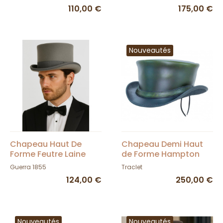
d'Este
110,00 €
175,00 €
Nouveautés
Chapeau Haut De
Chapeau Demi Haut
Forme Feutre Laine
de Forme Hampton
Gris Claire - Guerra
Cuir Olive -
Guerra 1855
Traclet
Head'nHome
124,00 €
250,00 €
Nouveautés
Nouveautés