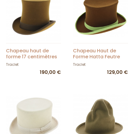
Chapeau haut de
Chapeau Haut de
forme 17 centimètres
Forme Hatta Feutre
Laine Marron - Traclet
Traclet
Traclet
190,00 €
129,00 €