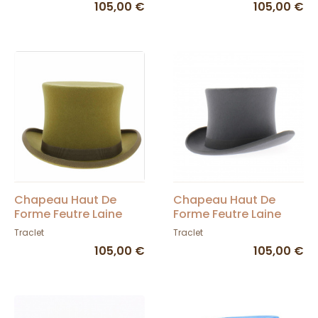
105,00 €
105,00 €
Chapeau Haut De
Chapeau Haut De
Forme Feutre Laine
Forme Feutre Laine
Bronze - marron -
Gris - Traclet
Traclet
Traclet
Traclet
105,00 €
105,00 €