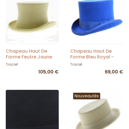
Chapeau Haut De
Chapeau Haut De
Forme Feutre Jaune
Forme Bleu Royal -
pâle - Traclet
Traclet
Traclet
Traclet
105,00 €
69,00 €
Nouveautés