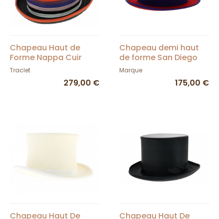
Chapeau Haut de
Chapeau demi haut
Forme Nappa Cuir
de forme San Diego
Multicolore - Traclet
Traclet
Marque
279,00 €
175,00 €
Chapeau Haut De
Chapeau Haut De