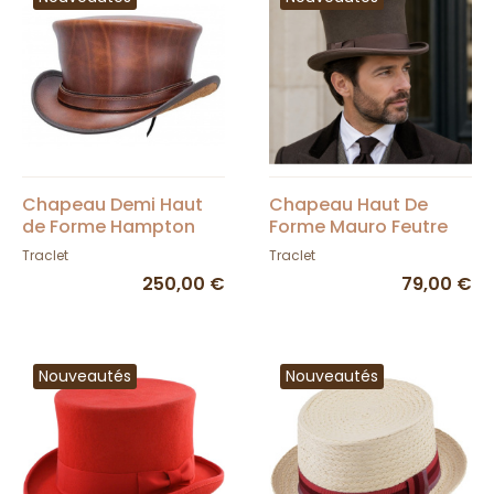
Chapeau Demi Haut
Chapeau Haut De
de Forme Hampton
Forme Mauro Feutre
Cuir Camel -
Marron - Traclet
Traclet
Traclet
Head'nHome
250,00 €
79,00 €
Nouveautés
Nouveautés