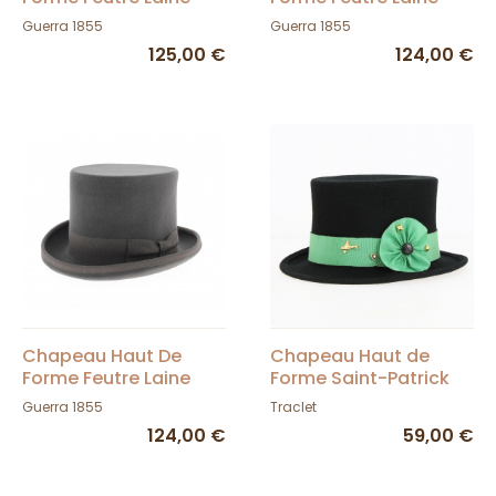
Noir - Guerra
Marron - Guerra
Guerra 1855
Guerra 1855
125,00 €
124,00 €
Chapeau Haut De
Chapeau Haut de
Forme Feutre Laine
Forme Saint-Patrick
Gris - Guerra
Feutre laine - Traclet
Guerra 1855
Traclet
124,00 €
59,00 €