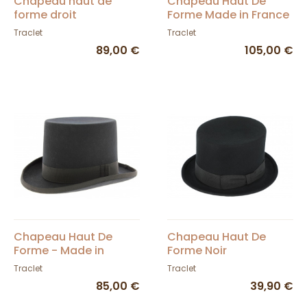
Chapeau haut de
Chapeau Haut De
forme droit
Forme Made in France
Feutre Laine Noir
Traclet
Traclet
89,00 €
105,00 €
Chapeau Haut De
Chapeau Haut De
Forme - Made in
Forme Noir
France
Traclet
Traclet
85,00 €
39,90 €