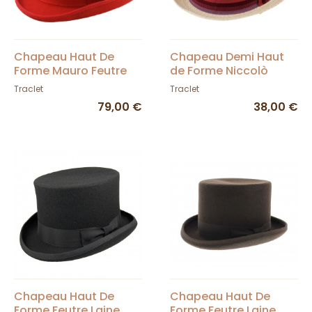
Chapeau Haut De
Chapeau Demi Haut
Forme Mauro Feutre
de Forme Niccolò
Rouge - Traclet
Paille - Traclet
Traclet
Traclet
79,00 €
38,00 €
Chapeau Haut De
Chapeau Haut De
Forme Feutre Laine
Forme Feutre Laine