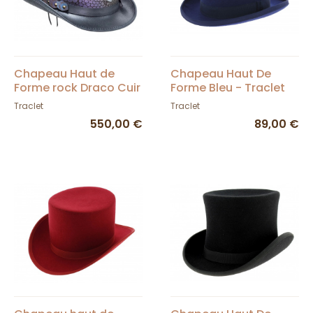
Chapeau Haut de
Chapeau Haut De
Forme rock Draco Cuir
Forme Bleu - Traclet
Noir - Head'n Home
Traclet
Traclet
550,00 €
89,00 €