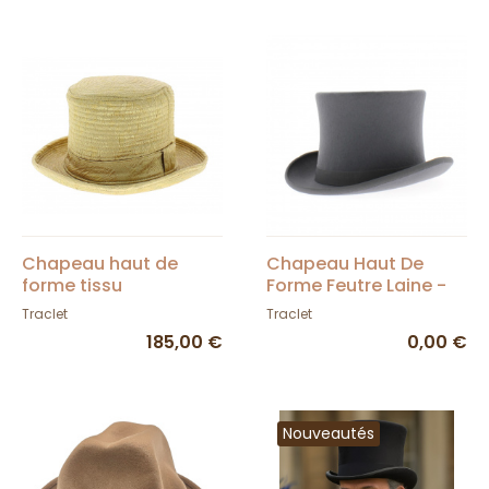
Chapeau haut de
Chapeau Haut De
forme tissu
Forme Feutre Laine -
Traclet
Traclet
Traclet
185,00 €
0,00 €
Nouveautés