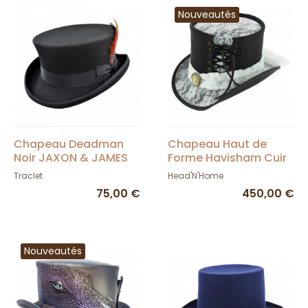
Nouveautés
Chapeau Deadman
Chapeau Haut de
Noir JAXON & JAMES
Forme Havisham Cuir
Noir calèche - Head'n
Traclet
Head'N'Home
Home
75,00 €
450,00 €
Nouveautés