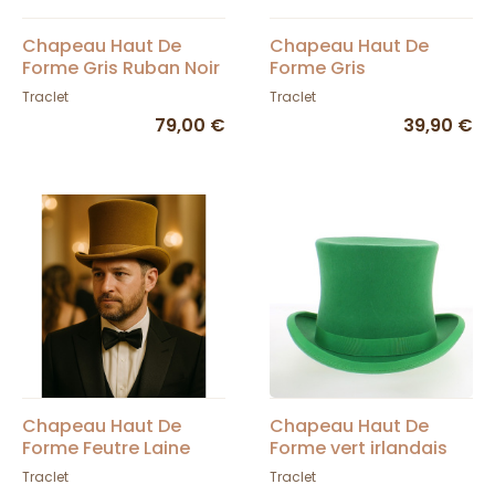
Chapeau Haut De
Chapeau Haut De
Forme Gris Ruban Noir
Forme Gris
- Traclet
Traclet
Traclet
79,00 €
39,90 €
Chapeau Haut De
Chapeau Haut De
Forme Feutre Laine
Forme vert irlandais
Bronze - Traclet
Made in France Feutre
Traclet
Traclet
laine - Traclet