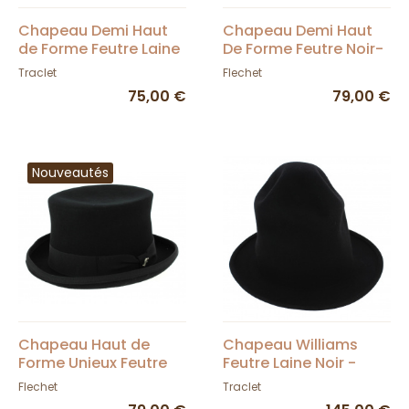
Chapeau Demi Haut
Chapeau Demi Haut
de Forme Feutre Laine
De Forme Feutre Noir-
Noir - Traclet
Fléchet
Traclet
Flechet
75,00 €
79,00 €
Nouveautés
Chapeau Haut de
Chapeau Williams
Forme Unieux Feutre
Feutre Laine Noir -
Laine - Fléchet
Traclet
Flechet
Traclet