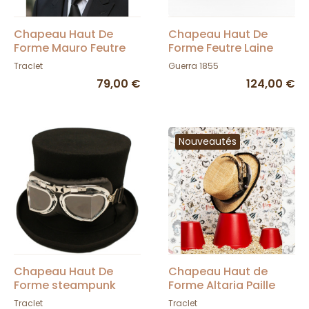
Chapeau Haut De
Chapeau Haut De
Forme Mauro Feutre
Forme Feutre Laine
Noir - Traclet
Bleu- Guerra
Traclet
Guerra 1855
79,00 €
124,00 €
Nouveautés
Chapeau Haut De
Chapeau Haut de
Forme steampunk
Forme Altaria Paille
Feutre Avec Lunettes
Naturel - Alfonso
Traclet
Traclet