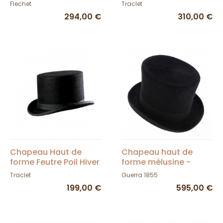
Fléchet
Traclet
Flechet
Traclet
294,00 €
310,00 €
Chapeau Haut de
Chapeau haut de
forme Feutre Poil Hiver
forme mélusine -
- Wegener
Traclet
Traclet
Guerra 1855
199,00 €
595,00 €