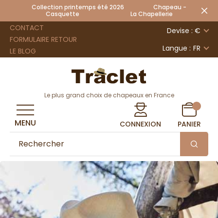
Collection printemps été 2026 Chapeau -
Casquette La Chapellerie
CONTACT
Devise : €
FORMULAIRE RETOUR
Langue :
FR
LE BLOG
Le plus grand choix de chapeaux en France
MENU
CONNEXION
PANIER