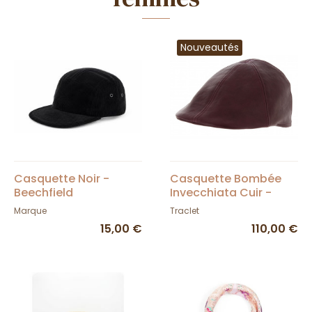
Nouveautés
Casquette Noir -
Casquette Bombée
Beechfield
Invecchiata Cuir -
Traclet
Marque
Traclet
15,00 €
110,00 €