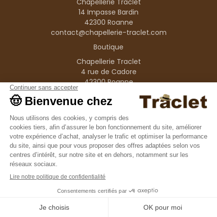
Chapellerie Traclet
14 Impasse Bardin
42300 Roanne
contact@chapellerie-traclet.com
Boutique
Chapellerie Traclet
4 rue de Cadore
42300 Roanne
Produits
Nos marques
Informations
© 1995–2026 Traclet
9.4
/10
36376 avis
Français
(FR)