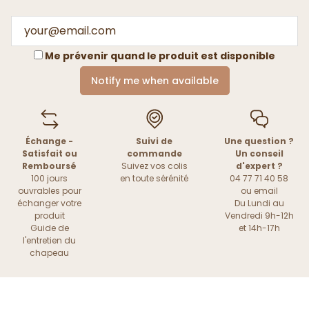
Me prévenir quand le produit est disponible
Notify me when available
Échange -
Suivi de
Une question ?
Satisfait ou
commande
Un conseil
Remboursé
Suivez vos colis
d'expert ?
100 jours
en toute sérénité
04 77 71 40 58
ouvrables pour
ou
email
échanger votre
Du Lundi au
produit
Vendredi 9h-12h
Guide de
et 14h-17h
l'entretien du
chapeau