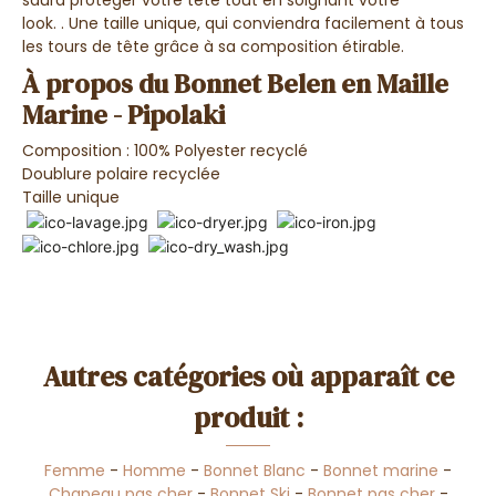
saura
protéger votre tête tout en soignant votre
look
.
. Une taille unique, qui conviendra facilement à tous
les tours de tête grâce à sa composition étirable.
À propos du Bonnet Belen en Maille
Marine - Pipolaki
Composition : 100% Polyester recyclé
Doublure polaire recyclée
Taille unique
Autres catégories où apparaît ce
produit :
Femme
-
Homme
-
Bonnet Blanc
-
Bonnet marine
-
Chapeau pas cher
-
Bonnet Ski
-
Bonnet pas cher
-