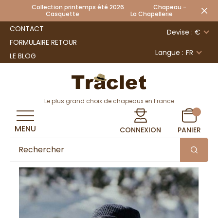
Collection printemps été 2026 Chapeau -
Casquette La Chapellerie
CONTACT
Devise : €
FORMULAIRE RETOUR
Langue :
FR
LE BLOG
Le plus grand choix de chapeaux en France
MENU
CONNEXION
PANIER