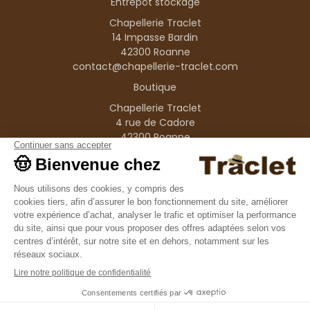
Entrepôt stockage
Chapellerie Traclet
14 Impasse Bardin
42300 Roanne
contact@chapellerie-traclet.com
Boutique
Chapellerie Traclet
4 rue de Cadore
42300 Roanne
Produits
Nos marques
Informations
© 1995–2026 Traclet
9.4
/10
36376 avis