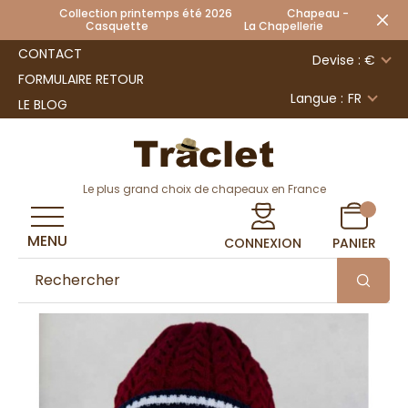
Collection printemps été 2026 Chapeau -
Casquette La Chapellerie
CONTACT
Devise : €
FORMULAIRE RETOUR
Langue :
FR
LE BLOG
Le plus grand choix de chapeaux en France
MENU
CONNEXION
PANIER