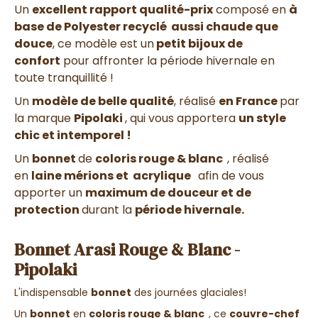
Un
excellent rapport qualité-prix
composé en
à
base de
Polyester recyclé
aussi chaude que
douce
, ce modèle est un
petit bijoux de
confort
pour affronter la période hivernale en
toute tranquillité !
Un
modèle de belle qualité
, réalisé
en France
par
la marque
Pipolaki
, qui vous apportera
un style
chic et intemporel !
Un
bonnet
de
coloris rouge & blanc
, réalisé
en
laine mérions et acrylique
afin de vous
apporter un
maximum de douceur et de
protection
durant la
période hivernale.
Bonnet Arasi Rouge & Blanc -
Pipolaki
L'indispensable
bonnet
des journées glaciales!
Un
bonnet
en
coloris rouge & blanc
, ce
couvre-chef