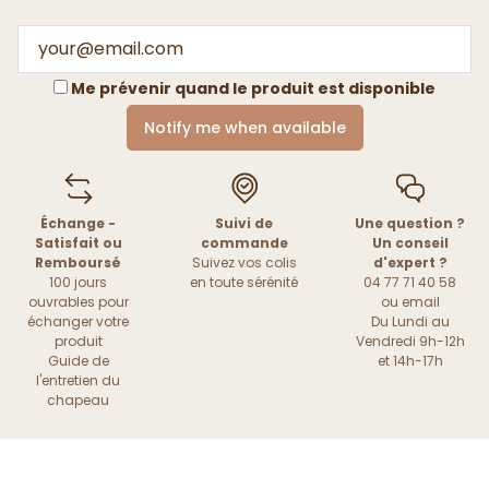
Me prévenir quand le produit est disponible
Notify me when available
Échange -
Suivi de
Une question ?
Satisfait ou
commande
Un conseil
Remboursé
Suivez vos colis
d'expert ?
100 jours
en toute sérénité
04 77 71 40 58
ouvrables pour
ou
email
échanger votre
Du Lundi au
produit
Vendredi 9h-12h
Guide de
et 14h-17h
l'entretien du
chapeau