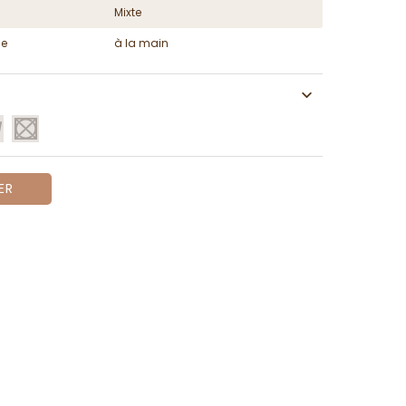
Mixte
ge
à la main
ER