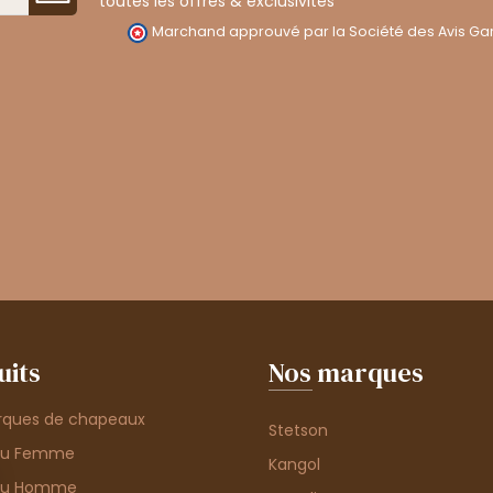
toutes les offres & exclusivités
Marchand approuvé par la Société des Avis Gar
uits
Nos marques
rques de chapeaux
Stetson
au Femme
Kangol
au Homme