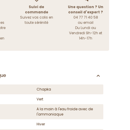
Suivi de
Une question ? Un
commande
conseil d'expert ?
Suivez vos colis en
04 77 71 40 58
les
toute sérénité
ou
email
tre
Du Lundi au
Vendredi 9h-12h et
ien
14h-17h
que
Chapka
Vert
A la main à l'eau froide avec de
l'ammoniaque
Hiver