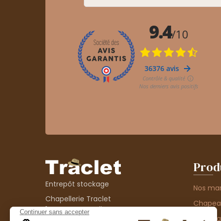
Prod
Entrepôt stockage
Nos ma
Chapellerie Traclet
Chape
14 Impasse Bardin
Chape
42300 Roanne