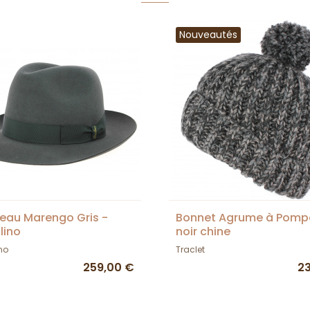
Nouveautés
au Marengo Gris -
Bonnet Agrume à Pomp
lino
noir chine
no
Traclet
259,00 €
2