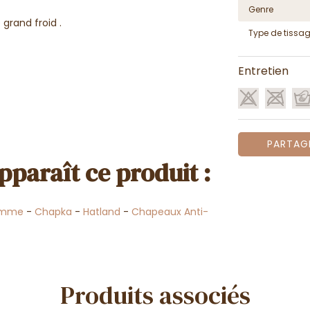
Genre
 grand froid .
Type de tissa
Entretien
PARTAG
pparaît ce produit :
omme
-
Chapka
-
Hatland
-
Chapeaux Anti-
Produits associés