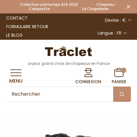
Collection printemps été 2026 Chapeau -
Casquette La Chapellerie
CONTACT
Devise : €
FORMULAIRE RETOUR
Langue :
FR
LE BLOG
Le plus grand choix de chapeaux en France
MENU
CONNEXION
PANIER