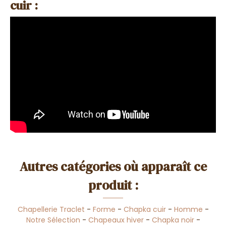
cuir :
Autres catégories où apparaît ce
produit :
Chapellerie Traclet
-
Forme
-
Chapka cuir
-
Homme
-
Notre Sélection
-
Chapeaux hiver
-
Chapka noir
-