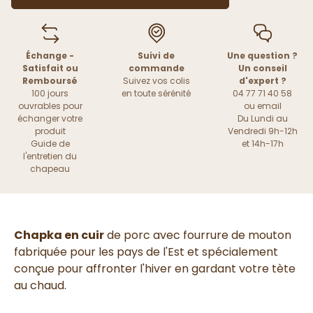
Échange -
Suivi de
Une question ?
Satisfait ou
commande
Un conseil
Remboursé
Suivez vos colis
d'expert ?
100 jours
en toute sérénité
04 77 71 40 58
ouvrables pour
ou
email
échanger votre
Du Lundi au
produit
Vendredi 9h-12h
Guide de
et 14h-17h
l'entretien du
chapeau
Chapka en cuir
de porc avec fourrure de mouton
fabriquée pour les pays de l'Est et spécialement
conçue pour affronter l'hiver en gardant votre tète
au chaud.