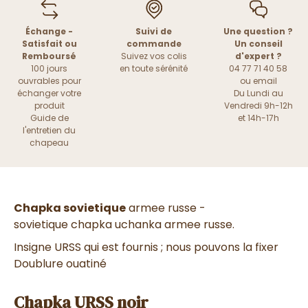
Échange -
Suivi de
Une question ?
Satisfait ou
commande
Un conseil
Remboursé
Suivez vos colis
d'expert ?
100 jours
en toute sérénité
04 77 71 40 58
ouvrables pour
ou
email
échanger votre
Du Lundi au
produit
Vendredi 9h-12h
Guide de
et 14h-17h
l'entretien du
chapeau
Chapka sovietique
armee russe -
sovietique chapka uchanka armee russe.
Insigne URSS qui est fournis ; nous pouvons la fixer
Doublure ouatiné
Chapka URSS noir