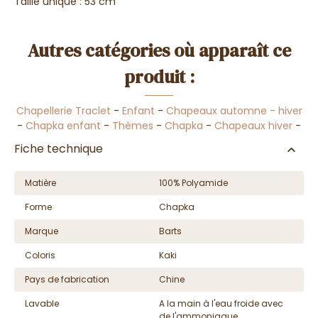
Taille unique : 53 cm
Autres catégories où apparaît ce
produit :
Chapellerie Traclet
-
Enfant
-
Chapeaux automne - hiver
-
Chapka enfant
-
Thèmes
-
Chapka
-
Chapeaux hiver
-
Fiche technique
Matière
100% Polyamide
Forme
Chapka
Marque
Barts
Coloris
Kaki
Pays de fabrication
Chine
Lavable
A la main à l'eau froide avec
de l'ammoniaque