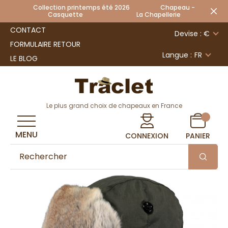
Collection printemps été 2026 Chapeau -
Casquette La Chapellerie
CONTACT
Devise : €
FORMULAIRE RETOUR
Langue :
FR
LE BLOG
Le plus grand choix de chapeaux en France
MENU
CONNEXION
PANIER