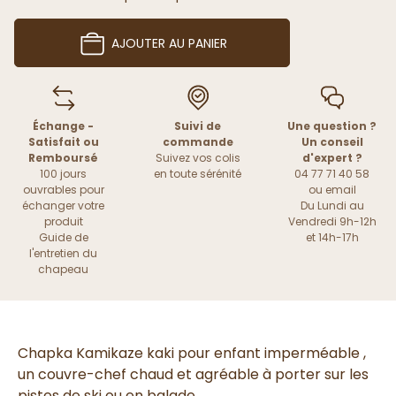
AJOUTER AU PANIER
Échange -
Suivi de
Une question ?
Satisfait ou
commande
Un conseil
Remboursé
Suivez vos colis
d'expert ?
100 jours
en toute sérénité
04 77 71 40 58
ouvrables pour
ou
email
échanger votre
Du Lundi au
produit
Vendredi 9h-12h
Guide de
et 14h-17h
l'entretien du
chapeau
Chapka Kamikaze kaki pour enfant imperméable ,
un couvre-chef chaud et agréable à porter sur les
pistes de ski ou en balade .