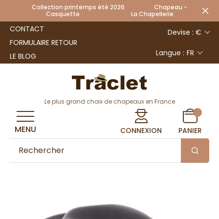
Collection printemps été 2026 Chapeau -
Casquette La Chapellerie
CONTACT
Devise : €
FORMULAIRE RETOUR
Langue :
FR
LE BLOG
Le plus grand choix de chapeaux en France
MENU
CONNEXION
PANIER