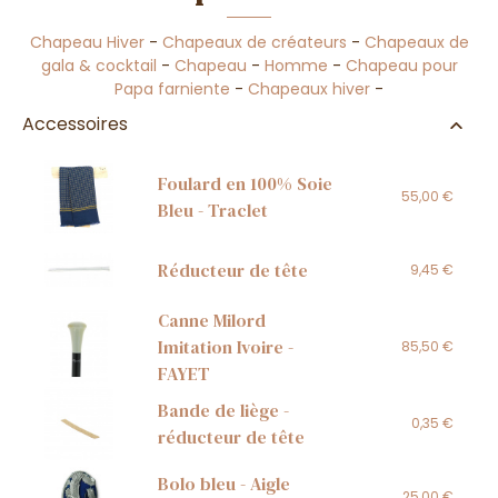
Chapeau Hiver
-
Chapeaux de créateurs
-
Chapeaux de
gala & cocktail
-
Chapeau
-
Homme
-
Chapeau pour
Papa farniente
-
Chapeaux hiver
-
Accessoires
Foulard en 100% Soie
55,00 €
Bleu - Traclet
Réducteur de tête
9,45 €
Canne Milord
Imitation Ivoire -
85,50 €
FAYET
Bande de liège -
0,35 €
réducteur de tête
Bolo bleu - Aigle
25,00 €