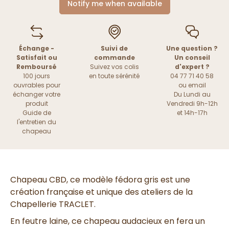
Notify me when available
Échange -
Suivi de
Une question ?
Satisfait ou
commande
Un conseil
Remboursé
Suivez vos colis
d'expert ?
100 jours
en toute sérénité
04 77 71 40 58
ouvrables pour
ou
email
échanger votre
Du Lundi au
produit
Vendredi 9h-12h
Guide de
et 14h-17h
l'entretien du
chapeau
Chapeau CBD, ce modèle fédora gris est une
création française et unique des ateliers de la
Chapellerie TRACLET.
En feutre laine, ce chapeau audacieux en fera un