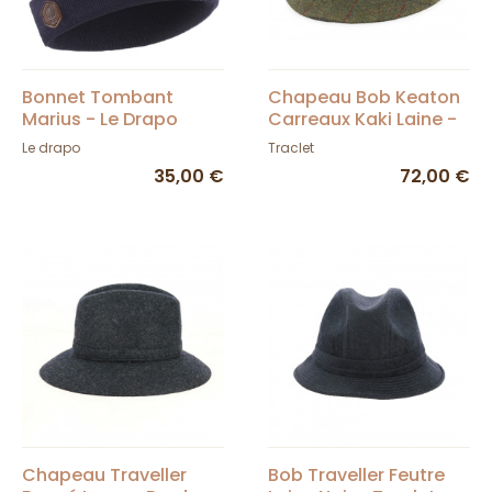
Bonnet Tombant
Chapeau Bob Keaton
Marius - Le Drapo
Carreaux Kaki Laine -
City Sport
Le drapo
Traclet
35,00 €
72,00 €
Chapeau Traveller
Bob Traveller Feutre