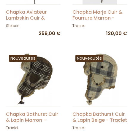
Chapka Aviateur
Chapka Marje Cuir &
Lambskin Cuir &
Fourrure Marron -
Coton - Stetson
Traclet
Stetson
Traclet
259,00 €
120,00 €
Nouveautés
Nouveautés
Chapka Bathurst Cuir
Chapka Bathurst Cuir
& Lapin Marron -
& Lapin Beige - Traclet
Traclet
Traclet
Traclet