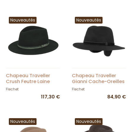
Nouveautés
Nouveautés
Chapeau Traveller
Chapeau Traveller
Crush Feutre Laine
Gianni Cache-Oreilles
Vert - Fléchet
Feutre Noir - Fléchet
Flechet
Flechet
117,30 €
84,90 €
Nouveautés
Nouveautés