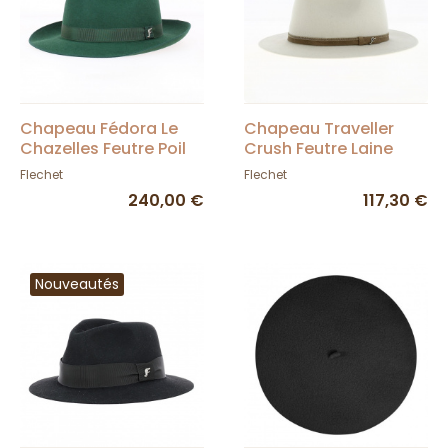
Chapeau Fédora Le
Chapeau Traveller
Chazelles Feutre Poil
Crush Feutre Laine
Vert - Fléchet
Blanc - Fléchet
Flechet
Flechet
240,00 €
117,30 €
Nouveautés