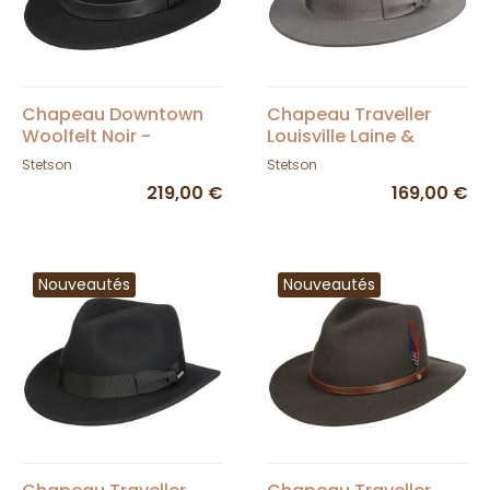
Chapeau Downtown
Chapeau Traveller
Woolfelt Noir -
Louisville Laine &
Stetson
Cachemire Gris -
Stetson
Stetson
Stetson
219,00 €
169,00 €
Nouveautés
Nouveautés