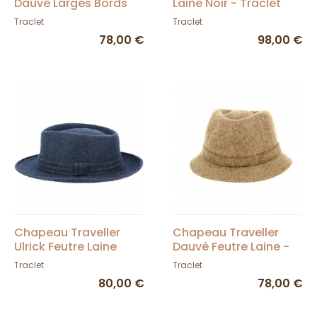
Dauvé Larges Bords
Laine Noir - Traclet
Feutre Laine - Traclet
Traclet
Traclet
78,00 €
98,00 €
Chapeau Traveller
Chapeau Traveller
Ulrick Feutre Laine
Dauvé Feutre Laine -
Marine - Traclet
Traclet
Traclet
Traclet
80,00 €
78,00 €