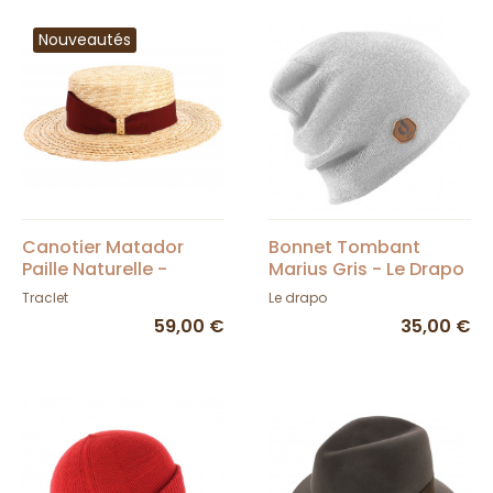
Nouveautés
Canotier Matador
Bonnet Tombant
Paille Naturelle -
Marius Gris - Le Drapo
Traclet
Traclet
Le drapo
59,00 €
35,00 €