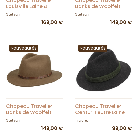
Chapeau Traveller
Chapeau Traveller
Louisville Laine &
Bankside Woolfelt
Cachemire Noir -
Olive - Stetson
Stetson
Stetson
Stetson
169,00 €
149,00 €
Nouveautés
Nouveautés
Chapeau Traveller
Chapeau Traveller
Bankside Woolfelt
Centuri Feutre Laine
Beige - Stetson
Olive - Traclet
Stetson
Traclet
149,00 €
99,00 €