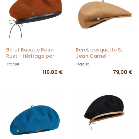
Béret Basque Rosa
Béret casquette St
Rust - Héritage par
Jean Camel -
Laulhère
Héritage par Laulhère
Traclet
Traclet
119,00 €
79,00 €