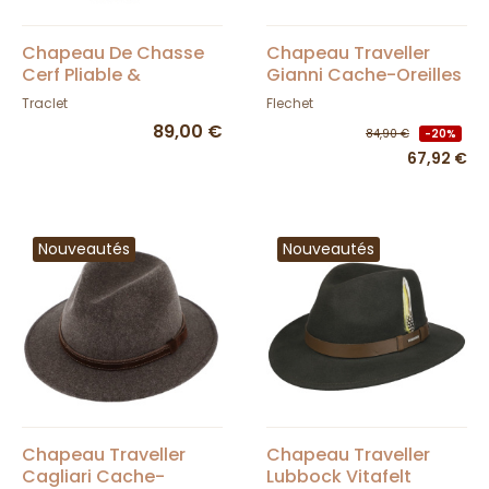
Chapeau De Chasse
Chapeau Traveller
Cerf Pliable &
Gianni Cache-Oreilles
Imperméable
Feutre Olive - Fléchet
Traclet
Flechet
Anthracite - Traclet
89,00 €
84,90 €
-20%
67,92 €
Nouveautés
Nouveautés
Chapeau Traveller
Chapeau Traveller
Cagliari Cache-
Lubbock Vitafelt