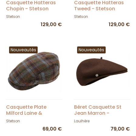
Casquette Hatteras
Casquette Hatteras
à porter
, pour avoir la tête au chaud en faisant son
Chopin - Stetson
Tweed - Stetson
sport, en se rendant au travail... Selon la matière et
l'épaisseur du
bonnet
, il pourra, par exemple, le porter
Stetson
Stetson
pour aller au ski. De façon logique, plus il est épais plus il
129,00 €
129,00 €
sera chaud.
Nouveautés
Nouveautés
Casquette Plate
Béret Casquette St
Milford Laine &
Jean Marron -
Cachemire - Stetson
Laulhère
Stetson
Laulhère
69,00 €
79,00 €