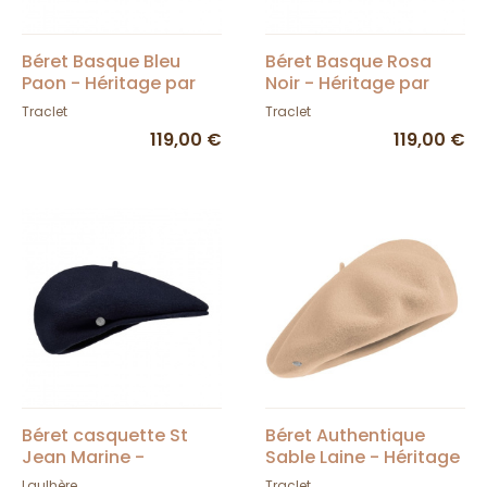
Béret Basque Bleu
Béret Basque Rosa
Paon - Héritage par
Noir - Héritage par
Laulhère
Laulhère
Traclet
Traclet
119,00 €
119,00 €
Béret casquette St
Béret Authentique
Jean Marine -
Sable Laine - Héritage
Laulhère
par Laulhère
Laulhère
Traclet