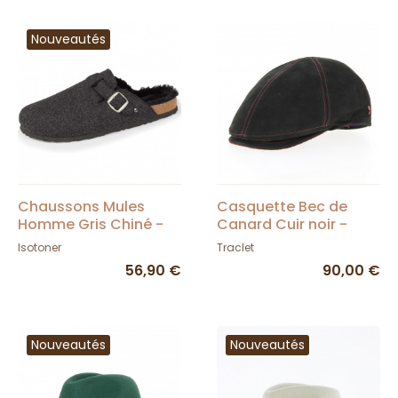
Nouveautés
Chaussons Mules
Casquette Bec de
Homme Gris Chiné -
Canard Cuir noir -
Isotoner
Alfonso d'Este
Isotoner
Traclet
56,90 €
90,00 €
Nouveautés
Nouveautés