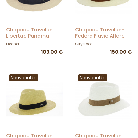
Chapeau Traveller
Chapeau Traveller-
Libertad Panama
Fédora Flavio Alfaro
Naturel UPF 50 + -
Panama - City Sport
Flechet
City sport
Fléchet
109,00 €
150,00 €
Nouveautés
Nouveautés
Chapeau Traveller
Chapeau Traveller