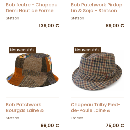
Bob feutre - Chapeau
Bob Patchwork Pirdop
Demi Haut de Forme
Lin & Soja - Stetson
Steeple Feutre Laine -
Stetson
Stetson
Stetson
139,00 €
89,00 €
Nouveautés
Nouveautés
Bob Patchwork
Chapeau Trilby Pied-
Bourgas Laine &
de-Poule Laine &
Coton - Stetson
Cachemire - Traclet
Stetson
Traclet
99,00 €
75,00 €