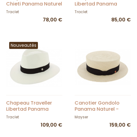
Chieti Panama Naturel
Libertad Panama
- Traclet
Blanc / Marron -
Traclet
Traclet
Traclet
78,00 €
85,00 €
Nouveautés
Chapeau Traveller
Canotier Gondolo
Libertad Panama
Panama Naturel -
Blanc UPF 50 + -
Mayser
Traclet
Mayser
Traclet
109,00 €
159,00 €