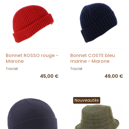
Bonnet ROSSO rouge -
Bonnet COSTE bleu
Marone
marine - Marone
Traclet
Traclet
45,00 €
49,00 €
Nouveautés