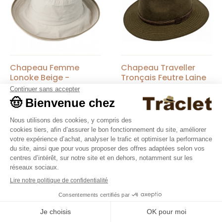
Chapeau Femme
Chapeau Traveller
Lonoke Beige -
Tronçais Feutre Laine
Stetson
Olive - Traclet
Stetson
Traclet
99,00 €
85,00 €
Nouveautés
Nouveautés
9.4
/10
36376 avis