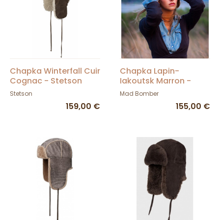
Chapka Winterfall Cuir
Chapka Lapin-
Cognac - Stetson
Iakoutsk Marron -
Mad Bomber
Stetson
Mad Bomber
159,00 €
155,00 €