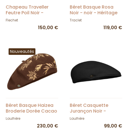
Chapeau Traveller
Béret Basque Rosa
Feutre Poil Noir -
Noir - noir - Héritage
Fléchet
par Laulhère
Flechet
Traclet
150,00 €
119,00 €
Nouveautés
Béret Basque Haizea
Béret Casquette
Broderie Dorée Cacao
Jurançon Noir -
- Laulhère
Laulhère
Laulhère
Laulhère
230,00 €
99,00 €