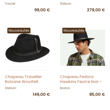
Oreilles Pliable &
Marron - Stetson
Traclet
Stetson
Imperméable - Traclet
99,00 €
279,00 €
Nouveautés
Nouveautés
Chapeau Traveller
Chapeau Fedora
Bolzane Woolfelt
Hawkins Feutre Noir -
Feutre Noir - Stetson
Brixton
Stetson
Brixton
149,00 €
85,00 €