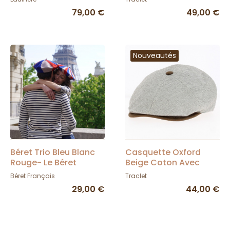
79,00 €
49,00 €
Nouveautés
Béret Trio Bleu Blanc
Casquette Oxford
Rouge- Le Béret
Beige Coton Avec
Français
Bouton - Traclet
Béret Français
Traclet
29,00 €
44,00 €