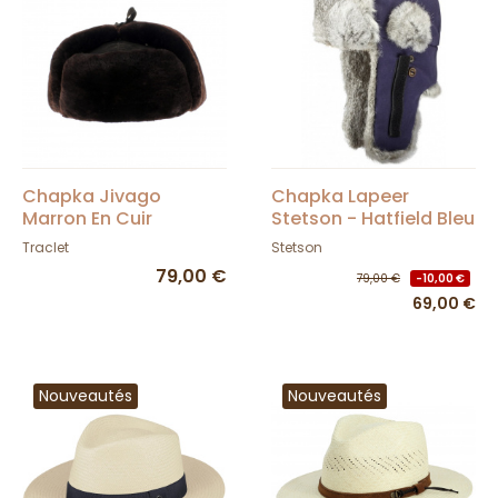
Chapka Jivago
Chapka Lapeer
Marron En Cuir
Stetson - Hatfield Bleu
Véritable Avec
Traclet
Stetson
Fourrure
79,00 €
79,00 €
-10,00 €
69,00 €
Nouveautés
Nouveautés