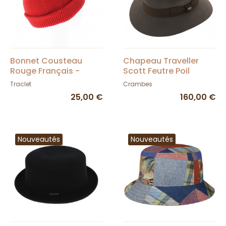
Bonnet Cousteau
Chapeau Traveller
Rouge Français -
Scott Feutre Poil
Traclet
Marron - Crambes
Traclet
Crambes
25,00 €
160,00 €
Nouveautés
Nouveautés