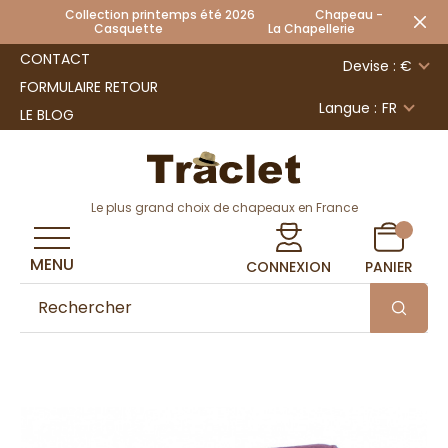
Collection printemps été 2026 Chapeau -
Casquette La Chapellerie
CONTACT
Devise : €
FORMULAIRE RETOUR
Langue :
FR
LE BLOG
Le plus grand choix de chapeaux en France
MENU
CONNEXION
PANIER