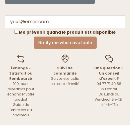
Me prévenir quand le produit est disponible
Notify me when available
Échange -
Suivi de
Une question ?
Satisfait ou
commande
Un conseil
Remboursé
Suivez vos colis
d'expert ?
100 jours
en toute sérénité
04 77 71 40 58
ouvrables pour
ou
email
échanger votre
Du Lundi au
produit
Vendredi 9h-12h
Guide de
et 14h-17h
l'entretien du
chapeau