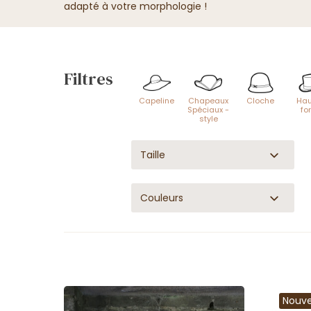
adapté à votre morphologie !
Filtres
Capeline
Chapeaux
Cloche
Hau
Spéciaux -
fo
style
Taille
Couleurs
Nouv