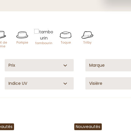
t de
Porkpie
Toque
Trilby
tambourin
rme
Prix
Marque
Indice UV
Visière
eautés
Nouveautés