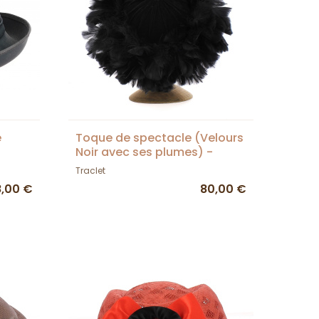
e
Toque de spectacle (Velours
Noir avec ses plumes) -
Traclet
Traclet
8,00 €
80,00 €