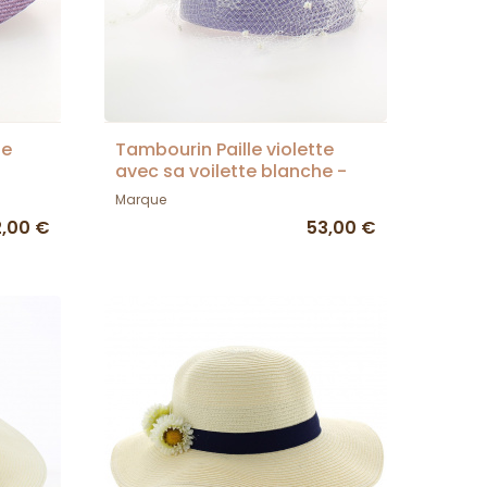
ie
Tambourin Paille violette
avec sa voilette blanche -
France
Traclet
Marque
2,00 €
53,00 €