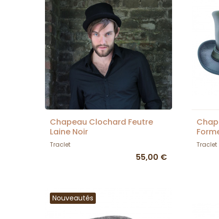
Chapeau Clochard Feutre
Chap
Laine Noir
Forme
Head
Traclet
Traclet
55,00 €
Nouveautés