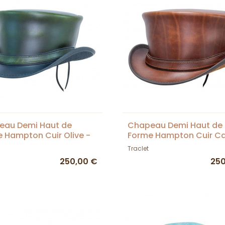
eau Demi Haut de
Chapeau Demi Haut de
 Hampton Cuir Olive -
Forme Hampton Cuir Ca
'nHome
Head'nHome
Traclet
250,00 €
250