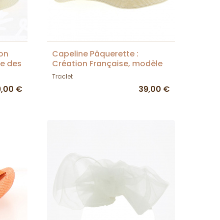
ion
Capeline Pâquerette :
ue des
Création Française, modèle
ie
des ateliers de la Chapellerie
Traclet
TRACLET
9,00 €
39,00 €