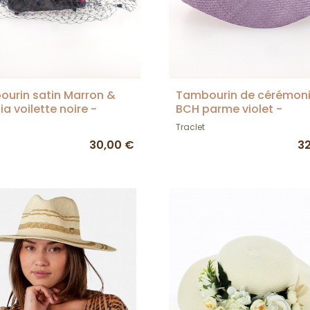
urin satin Marron &
Tambourin de cérémon
ia voilette noire -
BCH parme violet -
llerie Traclet - France
Chapellerie TRACLET - 
Traclet
30,00 €
3