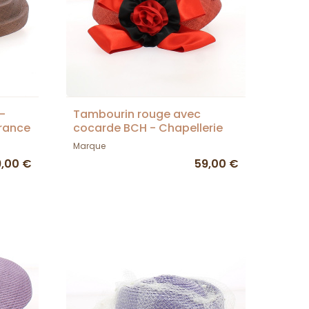
-
Tambourin rouge avec
France
cocarde BCH - Chapellerie
TRACLET - France
Marque
9,00 €
59,00 €