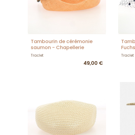
Tambourin de cérémonie
Tambo
saumon - Chapellerie
Fuchs
TRACLET - France
Chape
Traclet
Traclet
49,00 €