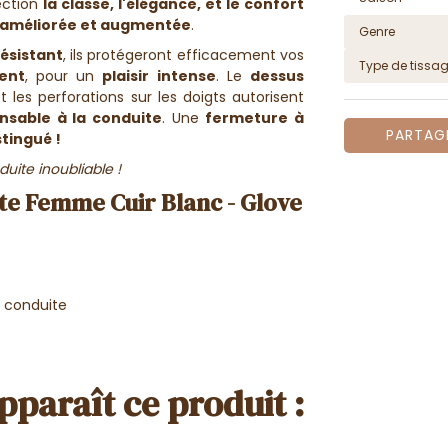
fection
la classe, l'élégance, et le confort
 améliorée et augmentée
.
Genre
résistant
, ils protégeront efficacement vos
Type de tissa
ent
, pour un
plaisir intense
. Le
dessus
 les perforations sur les doigts autorisent
nsable à la conduite
. Une
fermeture à
PARTAG
stingué !
uite inoubliable !
te Femme Cuir Blanc - Glove
la conduite
pparaît ce produit :