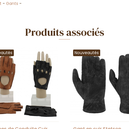
t
-
Gants
-
Produits associés
eautés
Nouveautés
nes de Conduite Cuir
Gant en cuir Stetson