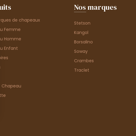
uits
Nos marques
rques de chapeaux
Stetson
au Femme
Kangol
au Homme
Borsalino
u Enfant
Soway
ires
Crambes
s
Traclet
e Chapeau
tte