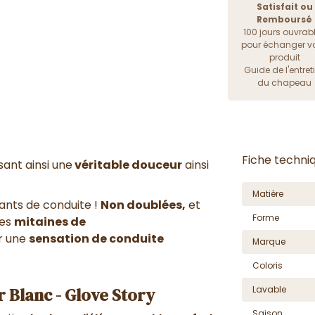
Satisfait ou
Remboursé
100 jours ouvrab
pour échanger vo
produit
Guide de l'entret
du chapeau
Fiche techni
sant ainsi une
véritable douceur
ainsi
Matière
ants de conduite !
Non doublées,
et
Forme
es
mitaines de
ur une
sensation de conduite
Marque
Coloris
 Blanc - Glove Story
Lavable
Saison