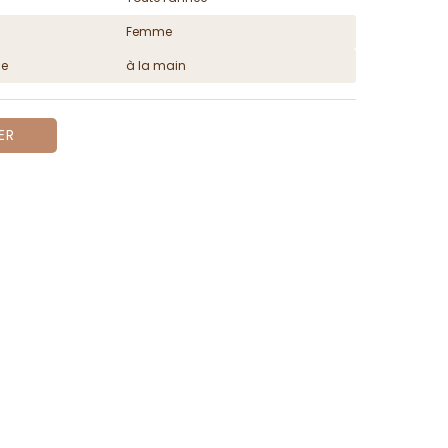
Femme
ge
à la main
ER