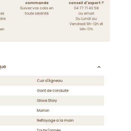
commande
conseil d'expert ?
Suivez vos colis en
04 77 71 40 58
les
toute sérénité
ou
email
tre
Du Lundi au
Vendredi 9h-12h et
ien
14h-17h
que
Cuir d'Agneau
Gant de conduite
Glove Story
Marron
Nettoyage a la main
Toute l'année