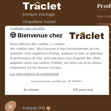
Prod
Entrepôt stockage
Nos ma
Chapellerie Traclet
Chape
14 Impasse Bardin
Chape
42300 Roanne
contact@chapellerie-traclet.com
Chapea
Boutique
Accesso
Chapellerie Traclet
Thème
4 rue de Cadore
Matière
42300 Roanne
Type d
Casque
Promo
Français
(FR)