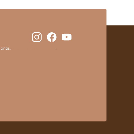
antis,
cliquez ici pour vérifier
.