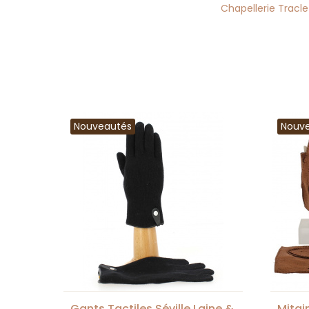
Chapellerie Tracle
Nouveautés
Nouv
Gants Tactiles Séville Laine &
Mitai