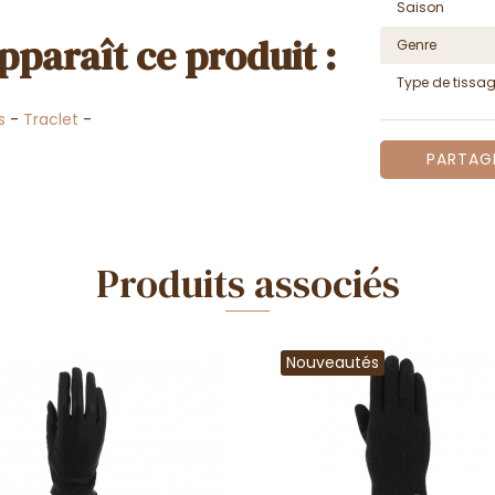
Saison
pparaît ce produit :
Genre
Type de tissa
s
-
Traclet
-
PARTAG
Produits associés
Nouveautés