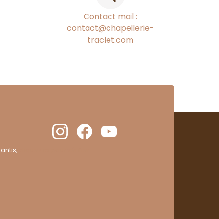
Contact mail :
contact@chapellerie-
traclet.com
antis,
cliquez ici pour vérifier
.