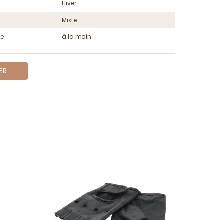
Hiver
Mixte
ge
à la main
ER