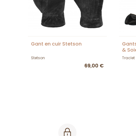
Gant en cuir Stetson
Gant
& Soi
Stetson
Traclet
69,00 €