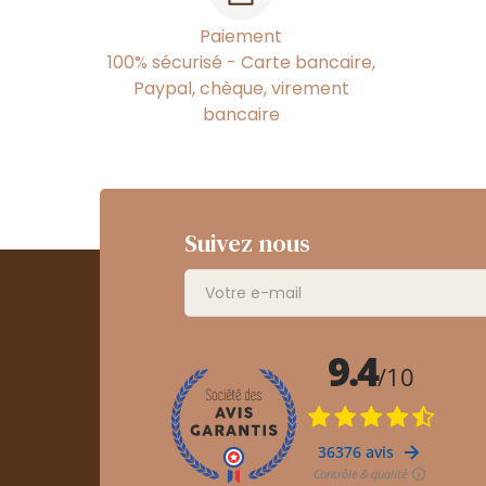
Paiement
100% sécurisé - Carte bancaire,
Paypal, chèque, virement
bancaire
Suivez nous