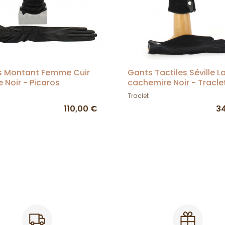
s Montant Femme Cuir
Gants Tactiles Séville L
e Noir - Picaros
cachemire Noir - Tracle
Traclet
110,00 €
3