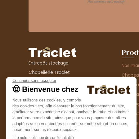
Prod
Entrepôt stockage
Nos ma
Chapellerie Traclet
Chape
14 Impasse Bardin
Chape
42300 Roanne
contact@chapellerie-traclet.com
Chapea
Boutique
Accesso
Chapellerie Traclet
Thème
4 rue de Cadore
Matière
42300 Roanne
Type d