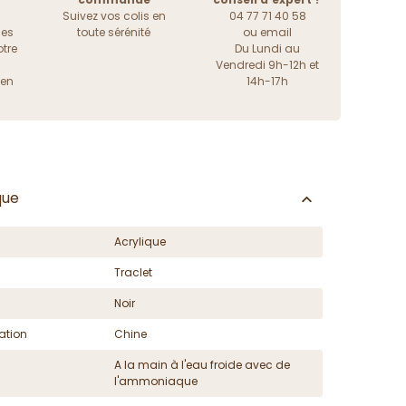
Suivez vos colis en
04 77 71 40 58
les
toute sérénité
ou
email
tre
Du Lundi au
Vendredi 9h-12h et
ien
14h-17h
que
Acrylique
Traclet
Noir
ation
Chine
A la main à l'eau froide avec de
l'ammoniaque