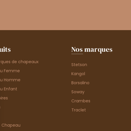
uits
Nos marques
rques de chapeaux
Stetson
au Femme
Kangol
au Homme
Borsalino
u Enfant
Soway
ires
Crambes
s
Traclet
e Chapeau