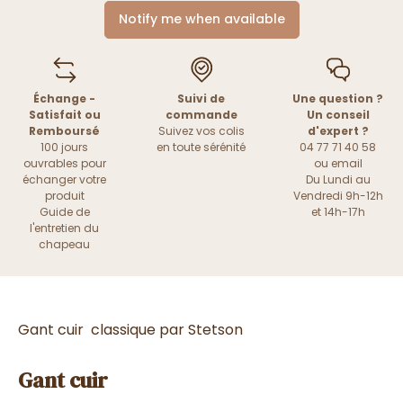
Notify me when available
Échange -
Suivi de
Une question ?
Satisfait ou
commande
Un conseil
Remboursé
Suivez vos colis
d'expert ?
100 jours
en toute sérénité
04 77 71 40 58
ouvrables pour
ou
email
échanger votre
Du Lundi au
produit
Vendredi 9h-12h
Guide de
et 14h-17h
l'entretien du
chapeau
Gant cuir classique par Stetson
Gant cuir