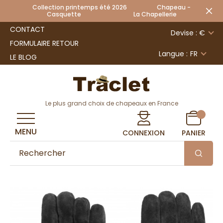
Collection printemps été 2026 Chapeau -
Casquette La Chapellerie
CONTACT
Devise : €
FORMULAIRE RETOUR
Langue :
FR
LE BLOG
Le plus grand choix de chapeaux en France
MENU
CONNEXION
PANIER