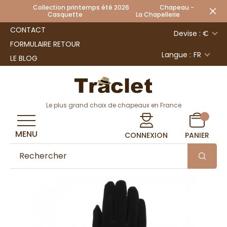
Collection printemps été 2026 Chapeau -
Casquette La Chapellerie
CONTACT
Devise : €
FORMULAIRE RETOUR
Langue :
FR
LE BLOG
Le plus grand choix de chapeaux en France
MENU
CONNEXION
PANIER