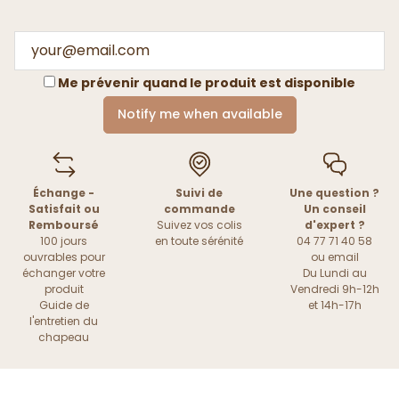
Me prévenir quand le produit est disponible
Notify me when available
Échange -
Suivi de
Une question ?
Satisfait ou
commande
Un conseil
Remboursé
Suivez vos colis
d'expert ?
100 jours
en toute sérénité
04 77 71 40 58
ouvrables pour
ou
email
échanger votre
Du Lundi au
produit
Vendredi 9h-12h
Guide de
et 14h-17h
l'entretien du
chapeau