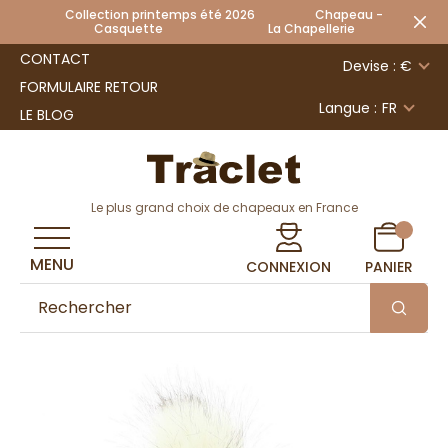
Collection printemps été 2026 Chapeau -
Casquette La Chapellerie
CONTACT
Devise : €
FORMULAIRE RETOUR
Langue :
FR
LE BLOG
Le plus grand choix de chapeaux en France
MENU
CONNEXION
PANIER