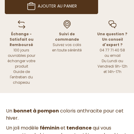
AJOUTER AU PANIER
Échange -
Suivi de
Une question ?
Satisfait ou
commande
Un conseil
Remboursé
Suivez vos colis
d'expert ?
100 jours
en toute sérénité
04 77 71 40 58
ouvrables pour
ou
email
échanger votre
Du Lundi au
produit
Vendredi 9h-12h
Guide de
et 14h-17h
l'entretien du
chapeau
Un
bonnet à pompon
coloris anthracite pour cet
hiver.
Un joli modèle
féminin
et
tendance
qui vous