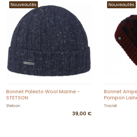
Nouveautés
Nouveautés
Bonnet Palesto Wool Marine -
Bonnet Ampe
STETSON
Pompon Laine
Stetson
Traclet
39,00 €