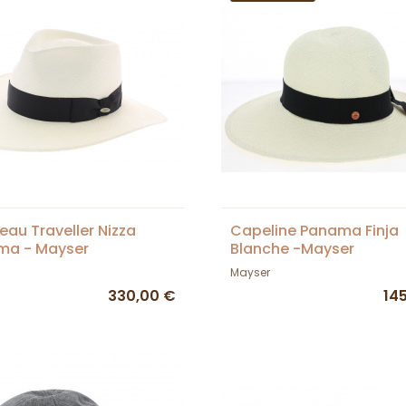
au Traveller Nizza
Capeline Panama Finja
ma - Mayser
Blanche -Mayser
Mayser
330,00 €
14