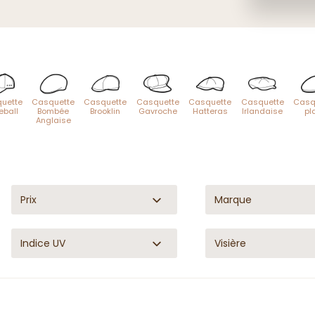
.
uette
Casquette
Casquette
Casquette
Casquette
Casquette
Casq
eball
Bombée
Brooklin
Gavroche
Hatteras
Irlandaise
pl
Anglaise
Prix
Marque
Indice UV
Visière