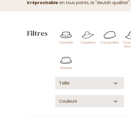
irréprochable
en tous points, la "deutsh qualitat"
Filtres
Canotier
Capeline
Casquette
Casq
bas
Porkpie
Taille
Couleurs