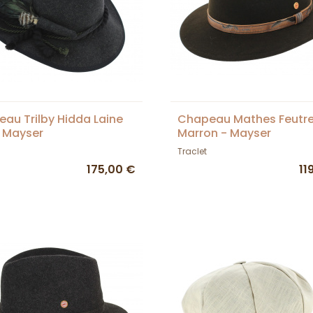
au Trilby Hidda Laine
Chapeau Mathes Feutr
- Mayser
Marron - Mayser
Traclet
175,00 €
11