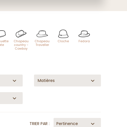
uette
Chapeau
Chapeau
Cloche
Fedora
ate
country -
Traveller
Cowboy
Matières
TRIER PAR :
Pertinence