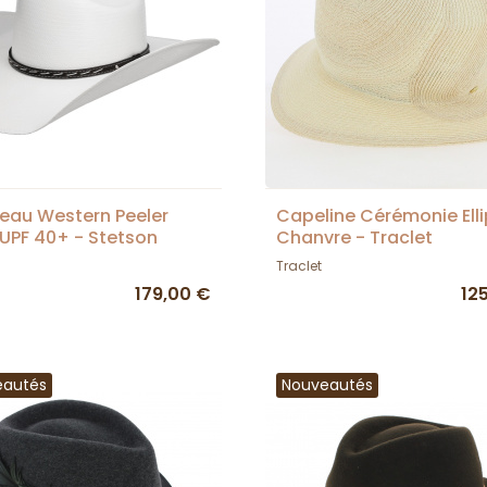
au Western Peeler
Capeline Cérémonie Ell
UPF 40+ - Stetson
Chanvre - Traclet
Traclet
179,00 €
12
eautés
Nouveautés