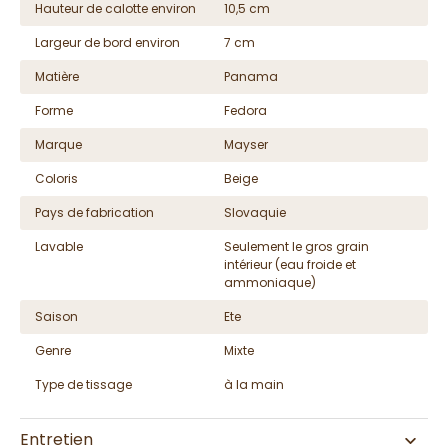
Hauteur de calotte environ
10,5 cm
Largeur de bord environ
7 cm
Matière
Panama
Forme
Fedora
Marque
Mayser
Coloris
Beige
Pays de fabrication
Slovaquie
Lavable
Seulement le gros grain
intérieur (eau froide et
ammoniaque)
Saison
Ete
Genre
Mixte
Type de tissage
à la main
Entretien