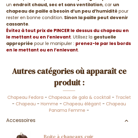
un
endroit chaud, sec et sans ventilation
, car
un
chapeau de paille a besoin d’un peu d’humidité
pour
rester en bonne condition.
Sinon la paille peut devenir
cassante
.
Évitez à tout prix de PINCER le dessus du chapeau en
le mettant ou en l’enlevant
. Utilisez la
gestuelle
appropriée
pour le manipuler :
prenez-le par les bords
en le mettant ou en l’enlevant
.
Autres catégories où apparaît ce
produit :
Chapeau Fedora
-
Chapeaux de gala & cocktail
-
Traclet
-
Chapeau
-
Homme
-
Chapeau élégant
-
Chapeau
Panama Femme
-
Accessoires
Boite à chapeaux cuir