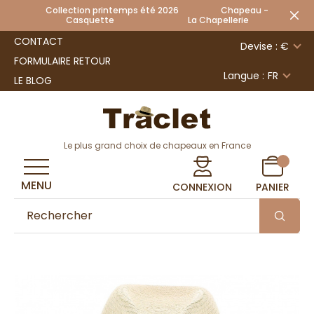
Collection printemps été 2026 Chapeau -
Casquette La Chapellerie
CONTACT
Devise : €
FORMULAIRE RETOUR
Langue :
FR
LE BLOG
Le plus grand choix de chapeaux en France
MENU
CONNEXION
PANIER