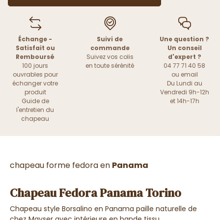
Échange -
Suivi de
Une question ?
Satisfait ou
commande
Un conseil
Remboursé
Suivez vos colis
d'expert ?
100 jours
en toute sérénité
04 77 71 40 58
ouvrables pour
ou
email
échanger votre
Du Lundi au
produit
Vendredi 9h-12h
Guide de
et 14h-17h
l'entretien du
chapeau
chapeau forme fedora en
Panama
Chapeau Fedora Panama Torino
Chapeau style Borsalino en Panama paille naturelle de
chez Mayser avec intérieure en bande tissu.