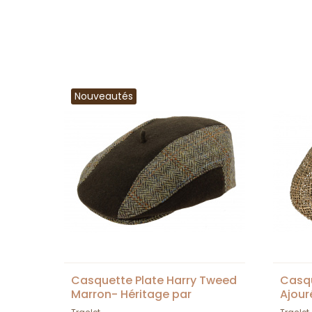
Nouveautés
Casquette Plate Harry Tweed
Casqu
Marron- Héritage par
Ajour
Laulhère