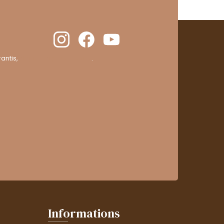
antis,
cliquez ici pour vérifier
.
Informations