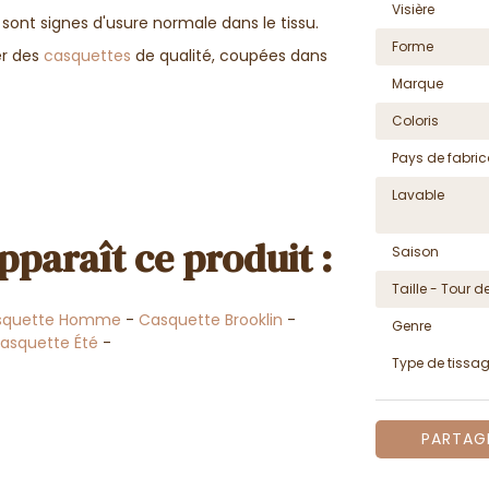
Visière
ls sont signes d'usure normale dans le tissu.
Forme
er des
casquettes
de qualité, coupées dans
Marque
Coloris
Pays de fabric
Lavable
pparaît ce produit :
Saison
Taille - Tour de
squette Homme
-
Casquette Brooklin
-
Genre
asquette Été
-
Type de tissa
PARTAG