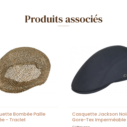
Produits associés
ette Bombée Paille
Casquette Jackson Noi
ée - Traclet
Gore-Tex Imperméable
UPF80+ -Göttmann