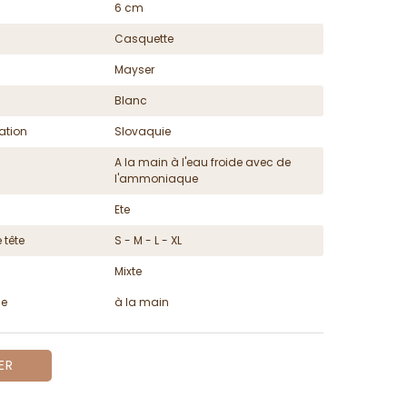
6 cm
Casquette
Mayser
Blanc
ation
Slovaquie
A la main à l'eau froide avec de
l'ammoniaque
Ete
 tête
S - M - L - XL
Mixte
ge
à la main
ER