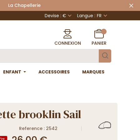
 Chapellerie
Devise : €
Langue :
FR
CONNEXION
PANIER
ENFANT
ACCESSOIRES
MARQUES
tte brooklin Sail
Reference : 2542
26,00 €
0%