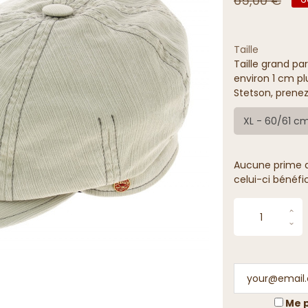
65,00 €
Taille
Taille grand par
environ 1 cm pl
Stetson, prenez
XL - 60/61 c
Aucune prime de
celui-ci bénéfi
Me p