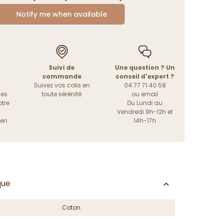
Notify me when available
Suivi de
Une question ? Un
commande
conseil d'expert ?
Suivez vos colis en
04 77 71 40 58
les
toute sérénité
ou
email
tre
Du Lundi au
Vendredi 9h-12h et
ien
14h-17h
que
Coton