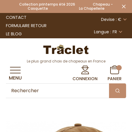
Collection printemps été 2026 Chapeau -
Casquette La Chapellerie
CONTACT
Devise : €
FORMULAIRE RETOUR
Langue :
FR
LE BLOG
Le plus grand choix de chapeaux en France
MENU
CONNEXION
PANIER