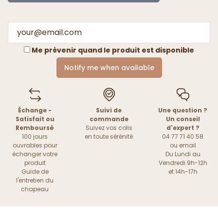
Me prévenir quand le produit est disponible
Notify me when available
Échange -
Suivi de
Une question ?
Satisfait ou
commande
Un conseil
Remboursé
Suivez vos colis
d'expert ?
100 jours
en toute sérénité
04 77 71 40 58
ouvrables pour
ou
email
échanger votre
Du Lundi au
produit
Vendredi 9h-12h
Guide de
et 14h-17h
l'entretien du
chapeau