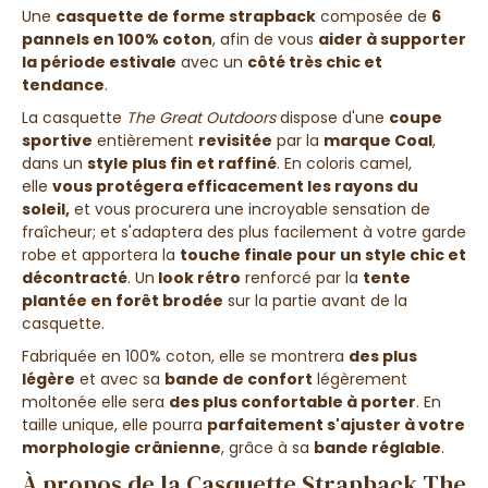
Une
casquette de forme strapback
composée de
6
pannels en 100% coton
, afin de vous
aider à supporter
la période estivale
avec un
côté très chic et
tendance
.
La casquette
The Great Outdoors
dispose d'une
coupe
sportive
entièrement
revisitée
par la
marque Coal
,
dans un
style plus fin et raffiné
. En coloris camel,
elle
vous protégera efficacement les rayons du
soleil,
et vous procurera une incroyable sensation de
fraîcheur; et
s'adaptera des plus facilement à votre garde
robe et apportera la
touche finale pour un style chic et
décontracté
. Un
look rétro
renforcé par la
tente
plantée en forêt brodée
sur la partie avant de la
casquette.
Fabriquée en 100% coton, elle se montrera
des plus
légère
et avec sa
bande de confort
légèrement
moltonée elle sera
des plus confortable à porter
. En
taille unique, elle pourra
parfaitement s'ajuster à votre
morphologie crânienne
, grâce à sa
bande réglable
.
À propos de la Casquette Strapback The