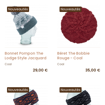
Nouveautés
Nouveautés
Bonnet Pompon The
Béret The Bobbie
Lodge Style Jacquard
Rouge - Coal
Gris - Coal
Coal
Coal
29,00 €
35,00 €
Nouveautés
Nouveautés