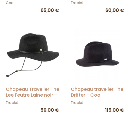
Coal
Coal
Coal
Traclet
65,00 €
60,00 €
Chapeau Traveller The
Chapeau traveller The
Lee Feutre Laine noir -
Drifter - Coal
Coal
Traclet
Traclet
59,00 €
115,00 €