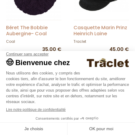
Béret The Bobbie
Casquette Marin Prinz
Aubergine- Coal
Heinrich Laine
Anthracite - Traclet
Coal
Traclet
35,00 €
45,00 €
Nouveautés
9.4
/10
36376 avis
Bonnet The Yukon
Casquette Snapback