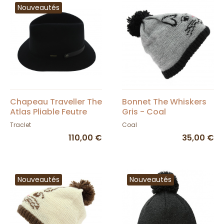
Nouveautés
Chapeau Traveller The
Bonnet The Whiskers
Atlas Pliable Feutre
Gris - Coal
Laine Noir - Coal
Traclet
Coal
110,00 €
35,00 €
Nouveautés
Nouveautés