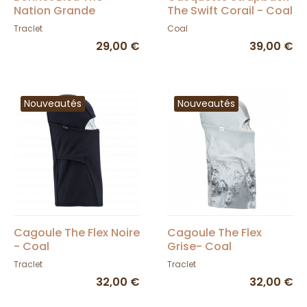
Nation Grande
The Swift Corail - Coal
Bretagne - Coal
Traclet
Coal
29,00 €
39,00 €
Nouveautés
Nouveautés
Cagoule The Flex Noire
Cagoule The Flex
- Coal
Grise- Coal
Traclet
Traclet
32,00 €
32,00 €