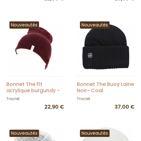
Nouveautés
Nouveautés
Bonnet The Flt
Bonnet The Buoy Laine
acrylique burgundy -
Noir- Coal
Coal
Traclet
Traclet
22,90 €
37,00 €
Nouveautés
Nouveautés