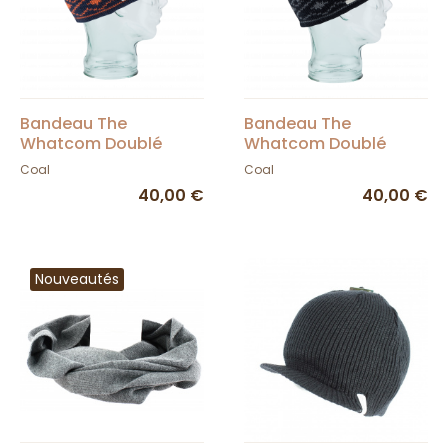
Bandeau The
Bandeau The
Whatcom Doublé
Whatcom Doublé
Polaire Marine - Coal
Polaire Noir - Coal
Coal
Coal
40,00 €
40,00 €
Nouveautés