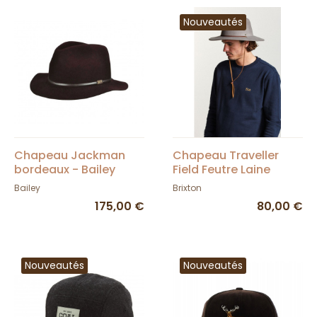
Nouveautés
Chapeau Jackman
Chapeau Traveller
bordeaux - Bailey
Field Feutre Laine
Taupe - Brixton
Bailey
Brixton
175,00 €
80,00 €
Nouveautés
Nouveautés