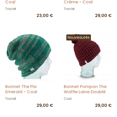
Coal
Crème - Coal
Traclet
Traclet
23,00 €
29,00 €
Nouveautés
Bonnet The Pia
Bonnet Pompon The
Emerald - Coal
Waffle Laine Doublé
Polaire Bordeaux -
Traclet
Coal
Coal
29,00 €
29,00 €