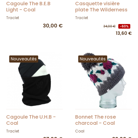
Cagoule The B.E.B
Casquette visière
Light - Coal
plate The Wilderness
Bleu - Coal
Traclet
Traclet
30,00 €
34,00 €
-60%
13,60 €
Nouveautés
Nouveautés
Cagoule The U.H.B -
Bonnet The rose
Coal
charcoal - Coal
Traclet
Coal