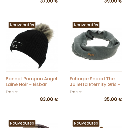
37,00 €
39,00 €
Nouveautés
Nouveautés
Bonnet Pompon Angel
Echarpe Snood The
Laine Noir - Eisbär
Julietta Eternity Gris -
Coal
Traclet
Traclet
83,00 €
35,00 €
Nouveautés
Nouveautés