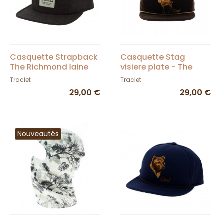
Casquette Strapback
Casquette Stag
The Richmond laine
visiere plate - The
Gris - Coal
Wilderness - Coal
Traclet
Traclet
29,00 €
29,00 €
Nouveautés