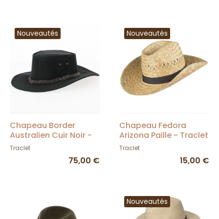
Nouveautés
Nouveautés
Chapeau Border
Chapeau Fedora
Australien Cuir Noir -
Arizona Paille - Traclet
Aussie Apparel
Traclet
Traclet
75,00 €
15,00 €
Nouveautés