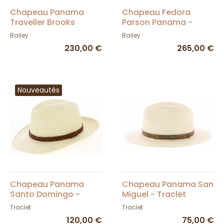
Chapeau Panama
Chapeau Fedora
Traveller Brooks
Parson Panama -
Marine - Bailey
Bailey
Bailey
Bailey
230,00 €
265,00 €
Nouveautés
Chapeau Panama
Chapeau Panama San
Santo Domingo -
Miguel - Traclet
Traclet
Traclet
Traclet
120,00 €
75,00 €