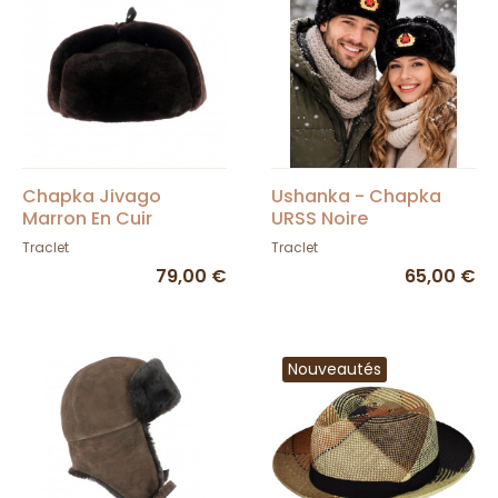
Chapka Jivago
Ushanka - Chapka
Marron En Cuir
URSS Noire
Véritable Avec
Traclet
Traclet
Fourrure
79,00 €
65,00 €
Nouveautés