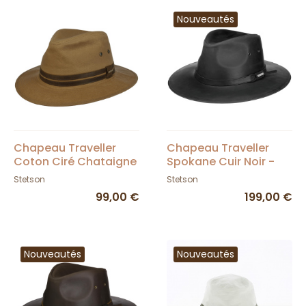
Nouveautés
Chapeau Traveller
Chapeau Traveller
Coton Ciré Chataigne
Spokane Cuir Noir -
- Stetson
Stetson
Stetson
Stetson
99,00 €
199,00 €
Nouveautés
Nouveautés