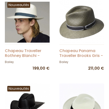
Nouveautés
Chapeau Traveller
Chapeau Panama
Rothney Blanchi -
Traveller Brooks Gris -
Bailey
Bailey
Bailey
Bailey
199,00 €
211,00 €
Nouveautés