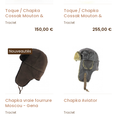
Toque / Chapka
Toque / Chapka
Cossak Mouton &
Cossak Mouton &
Fourrure - Traclet
Fourrure Camel -
Traclet
Traclet
Traclet
150,00 €
255,00 €
Nouveautés
Chapka vraie fourrure
Chapka Aviator
Moscou - Gena
marron chocolat
Traclet
Traclet