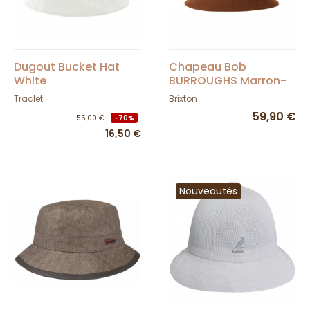
Dugout Bucket Hat
Chapeau Bob
White
BURROUGHS Marron-
Brixton
Traclet
Brixton
59,90 €
55,00 €
-70%
16,50 €
Nouveautés