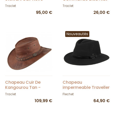
Traclet
- Traclet
Traclet
Traclet
95,00 €
26,00 €
Nouveautés
Chapeau Cuir De
Chapeau
Kangourou Tan -
impermeable Traveller
Sundowner Scippis -
Langres Crushable
Traclet
Flechet
Traclet
Feutre Noir - Flechet
109,99 €
64,90 €