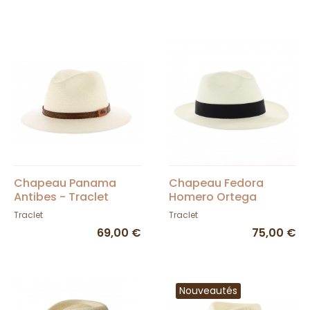
Chapeau Panama
Chapeau Fedora
Antibes - Traclet
Homero Ortega
Panama Naturel
Traclet
Traclet
69,00 €
75,00 €
Nouveautés