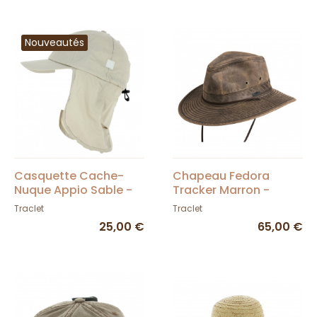
Nouveautés
Casquette Cache-
Chapeau Fedora
Nuque Appio Sable -
Tracker Marron -
Traclet
Conner Hats
Traclet
Traclet
25,00 €
65,00 €