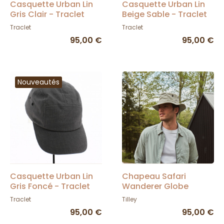
Casquette Urban Lin
Casquette Urban Lin
Gris Clair - Traclet
Beige Sable - Traclet
Traclet
Traclet
95,00 €
95,00 €
Nouveautés
Casquette Urban Lin
Chapeau Safari
Gris Foncé - Traclet
Wanderer Globe
Trotteur T3 Wanderer
Traclet
Tilley
Gris - Tilley
95,00 €
95,00 €