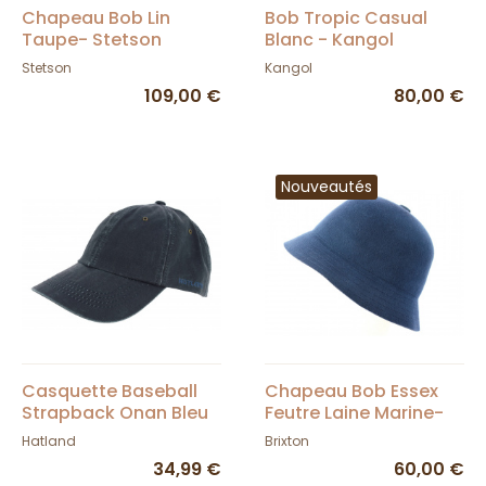
Chapeau Bob Lin
Bob Tropic Casual
Taupe- Stetson
Blanc - Kangol
Stetson
Kangol
109,00 €
80,00 €
Nouveautés
Casquette Baseball
Chapeau Bob Essex
Strapback Onan Bleu
Feutre Laine Marine-
- Hatland
Brixton
Hatland
Brixton
34,99 €
60,00 €