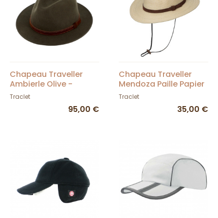
Chapeau Traveller
Chapeau Traveller
Ambierle Olive -
Mendoza Paille Papier
Traclet
UPF 50+ - Traclet
Traclet
Traclet
95,00 €
35,00 €