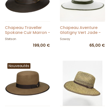
Chapeau Traveller
Chapeau Aventure
Spokane Cuir Marron -
Glatigny Vert Jade -
Stetson
Soway
Stetson
Soway
199,00 €
65,00 €
Nouveautés