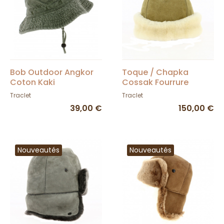
Bob Outdoor Angkor
Toque / Chapka
Coton Kaki
Cossak Fourrure
Cache-oreilles -
Traclet
Traclet
Traclet
39,00 €
150,00 €
Nouveautés
Nouveautés