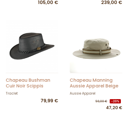
105,00 €
239,00 €
Chapeau Bushman
Chapeau Manning
Cuir Noir Scippis
Aussie Apparel Beige
UPF 50+
Traclet
Aussie Apparel
79,99 €
59,00 €
-20%
47,20 €