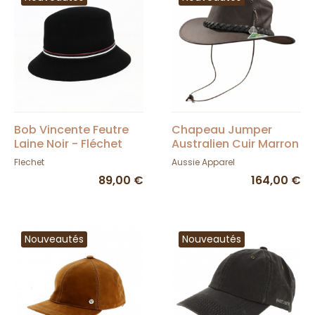
Bob Vincente Feutre
Chapeau Jumper
Laine Noir - Fléchet
Australien Cuir Marron
UPF 50+ - Aussie
Flechet
Aussie Apparel
Apparel
89,00 €
164,00 €
Nouveautés
Nouveautés