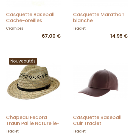
Casquette Baseball
Casquette Marathon
Cache-oreilles
blanche
Windstopper® -
Crambes
Traclet
Crambes
67,00 €
14,95 €
Nouveautés
Chapeau Fedora
Casquette Baseball
Traun Paille Naturelle-
Cuir Traclet
Traclet
Traclet
Traclet