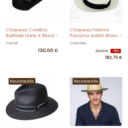
Chapeau CowBoy
Chapeau Fedora
Bullhide Hank It Black -
Panama Gabin Blanc -
Justin Moore
Crambes
Traclet
Crambes
130,00 €
215,00 €
-15%
182,75 €
Nouveautés
Nouveautés