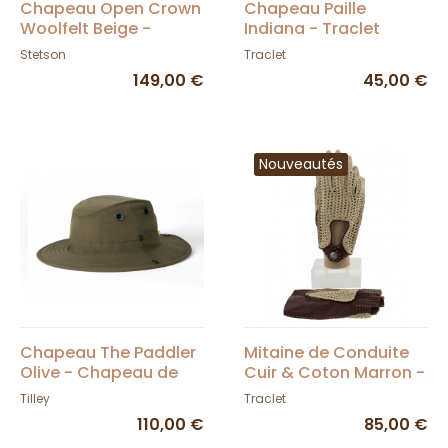
Chapeau Open Crown
Chapeau Paille
Woolfelt Beige -
Indiana - Traclet
Stetson
Stetson
Traclet
149,00 €
45,00 €
Nouveautés
Chapeau The Paddler
Mitaine de Conduite
Olive - Chapeau de
Cuir & Coton Marron -
pagayeur - Tilley
Glove Story
Tilley
Traclet
110,00 €
85,00 €