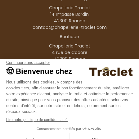
Chapellerie Traclet
14 Impasse Bardin
42300 Roanne
contact@chapellerie-traclet.com
Boutique
Chapellerie Traclet
4 rue de Cadore
42300 Roanne
Produits
Nos marques
Informations
© 1995–2026 Traclet
9.4
/10
36376 avis
Français
(FR)