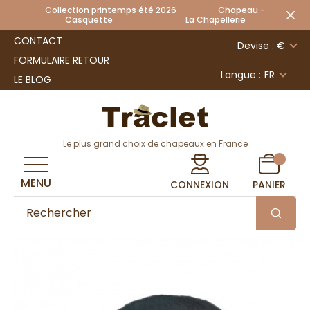
Collection printemps été 2026 Chapeau -
Casquette La Chapellerie
CONTACT
Devise : €
FORMULAIRE RETOUR
Langue :
FR
LE BLOG
Le plus grand choix de chapeaux en France
MENU
CONNEXION
PANIER