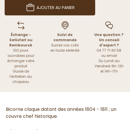
AJOUTER AU PANIER
Échange -
Suivi de
Une question ?
Satisfait ou
commande
Un conseil
Remboursé
Suivez vos colis
d'expert ?
100 jours
en toute sérénité
04 77 71 40 58
ouvrables pour
ou
email
échanger votre
Du Lundi au
produit
Vendredi 9h-12h
Guide de
et 14h-17h
l'entretien du
chapeau
Bicorne claque datant des années 1804 - 1811 ; un
couvre chef historique.