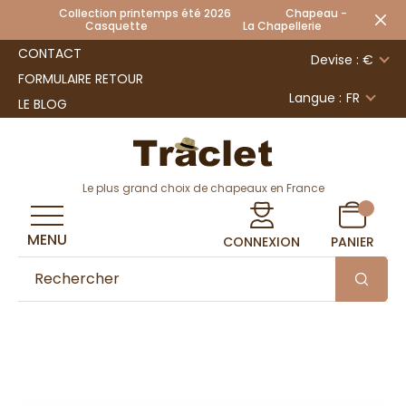
Collection printemps été 2026 Chapeau -
Casquette La Chapellerie
CONTACT
Devise : €
FORMULAIRE RETOUR
Langue :
FR
LE BLOG
Le plus grand choix de chapeaux en France
MENU
CONNEXION
PANIER