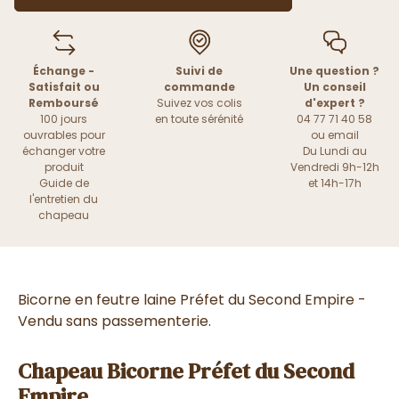
Échange -
Suivi de
Une question ?
Satisfait ou
commande
Un conseil
Remboursé
Suivez vos colis
d'expert ?
100 jours
en toute sérénité
04 77 71 40 58
ouvrables pour
ou
email
échanger votre
Du Lundi au
produit
Vendredi 9h-12h
Guide de
et 14h-17h
l'entretien du
chapeau
Bicorne en feutre laine Préfet du Second Empire -
Vendu sans passementerie.
Chapeau Bicorne Préfet du Second
Empire