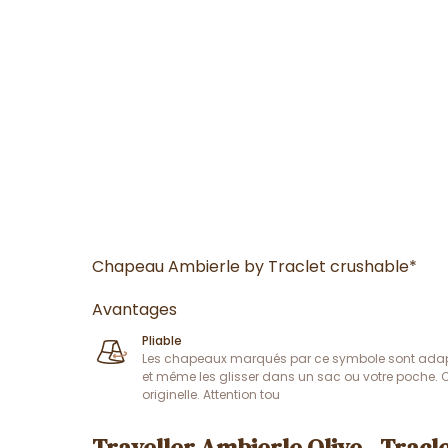
Chapeau Ambierle by Traclet crushable*
Avantages
Pliable
Les chapeaux marqués par ce symbole sont adaptés
et même les glisser dans un sac ou votre poche. C
originelle. Attention tou
Traveller Ambierle Olive - Tracl