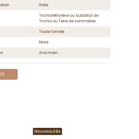
ation
Italie
Trichloréthylène ou Substitut de
Trichlo ou Terre de sommières
Toute l'année
Mixte
ge
à la main
ER
Nouveautés