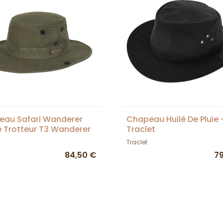
eau Safari Wanderer
Chapeau Huilé De Pluie 
 Trotteur T3 Wanderer
Traclet
- Tilley
Traclet
84,50 €
7