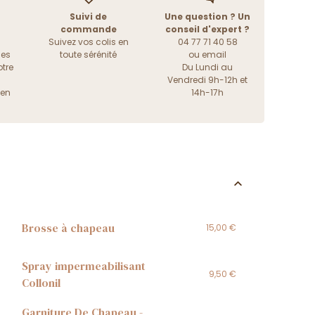
Suivi de
Une question ? Un
commande
conseil d'expert ?
Suivez vos colis en
04 77 71 40 58
les
toute sérénité
ou
email
tre
Du Lundi au
Vendredi 9h-12h et
ien
14h-17h
Brosse à chapeau
15,00 €
Spray impermeabilisant
9,50 €
Collonil
Garniture De Chapeau -