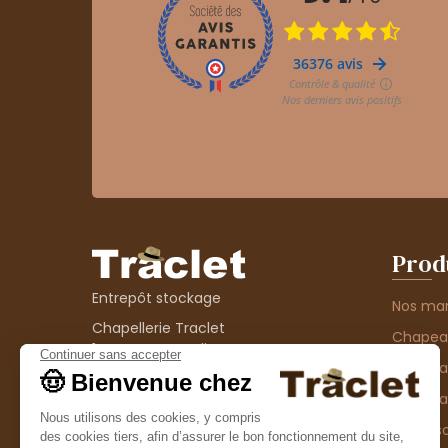
Prod
Entrepôt stockage
Nos ma
Chapellerie Traclet
Chape
14 Impasse Bardin
Chape
42300 Roanne
contact@chapellerie-traclet.com
Chapea
Boutique
Accesso