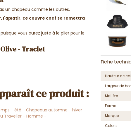
 pas un chapeau comme les autres.
r, l'aplatir, ce couvre chef se remettra
isque vous aurez juste à le plier pour le
live - Traclet
Fiche techni
Hauteur de cal
Largeur de bor
pparaît ce produit :
Matière
Forme
emps - été
-
Chapeaux automne - hiver
-
 Traveller
-
Homme
-
Marque
Coloris