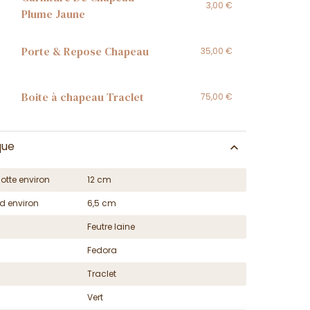
3,00 €
Plume Jaune
Porte & Repose Chapeau
35,00 €
Boite à chapeau Traclet
75,00 €
que
otte environ
12 cm
d environ
6,5 cm
Feutre laine
Fedora
Traclet
Vert