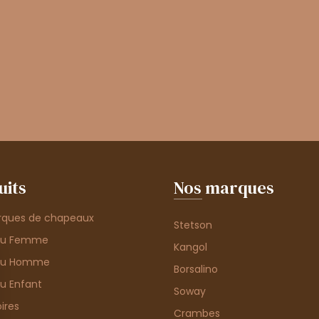
uits
Nos marques
rques de chapeaux
Stetson
au Femme
Kangol
au Homme
Borsalino
u Enfant
Soway
ires
Crambes