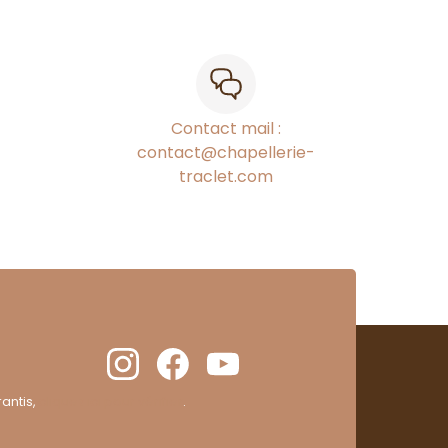
Contact mail :
contact@chapellerie-
traclet.com
antis,
cliquez ici pour vérifier
.