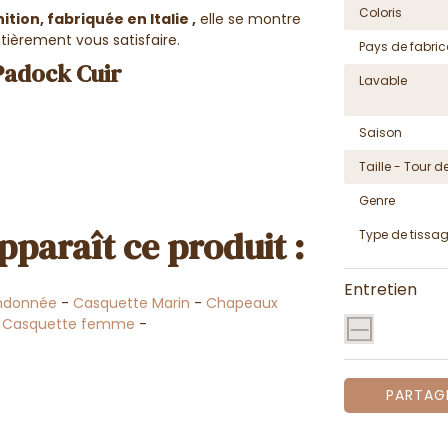
Coloris
ition, fabriquée en Italie ,
elle se montre
ntièrement vous satisfaire
.
Pays de fabric
Padock Cuir
Lavable
Saison
Taille - Tour de
Genre
pparaît ce produit :
Type de tissa
Entretien
ndonnée
-
Casquette Marin
-
Chapeaux
-
Casquette femme
-
PARTAG