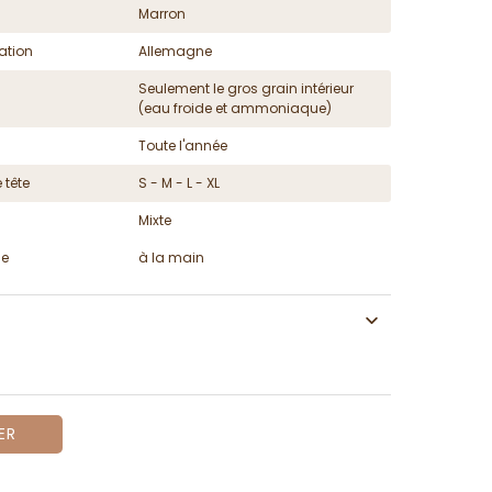
Marron
ation
Allemagne
Seulement le gros grain intérieur
(eau froide et ammoniaque)
Toute l'année
 tête
S - M - L - XL
Mixte
ge
à la main
ER