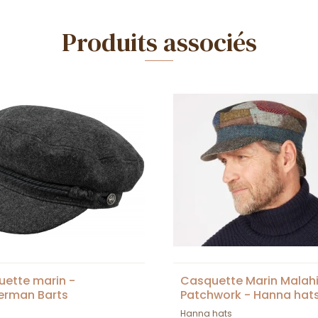
Produits associés
ette marin -
Casquette Marin Malah
erman Barts
Patchwork - Hanna hat
Hanna hats