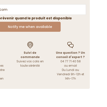
révenir quand le produit est disponible
Notify me when available
Suivi de
Une question ? Un
commande
conseil d'expert ?
Suivez vos colis en
04 77 71 40 58
les
toute sérénité
ou
email
tre
Du Lundi au
Vendredi 9h-12h et
ien
14h-17h