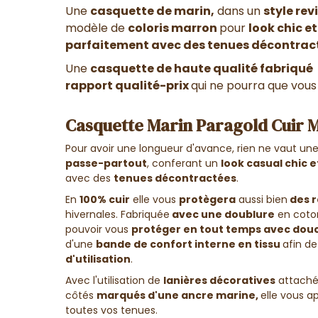
Une
casquette de marin,
dans un
style rev
modèle de
coloris marron
pour
look chic e
parfaitement avec des tenues décontrac
Une
casquette de haute qualité fabriqué e
rapport qualité-prix
qui ne pourra que vous 
Casquette Marin Paragold Cuir 
Pour avoir une longueur d'avance, rien ne vaut un
passe-partout
, conferant un
look casual chic 
avec des
tenues décontractées
.
En
100% cuir
elle vous
protègera
aussi bien
des r
hivernales
. Fabriquée
avec une doublure
en coton
pouvoir vous
protéger en tout temps avec douc
d'une
bande de confort interne en tissu
afin d
d'utilisation
.
Avec l'utilisation de
lanières décoratives
attachée
côtés
marqués d'une ancre marine,
elle vous 
toutes vos tenues.