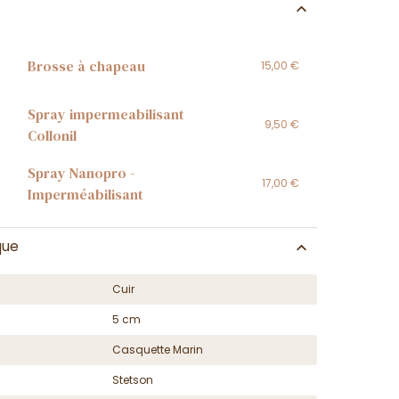
Brosse à chapeau
15,00 €
Spray impermeabilisant
9,50 €
Collonil
Spray Nanopro -
17,00 €
Imperméabilisant
que
Cuir
5 cm
Casquette Marin
Stetson