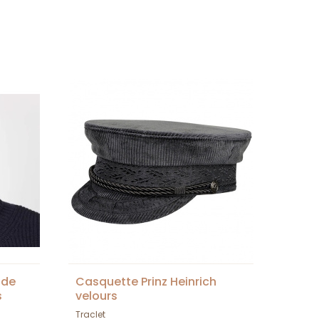
ide
Casquette Prinz Heinrich
s
velours
Traclet