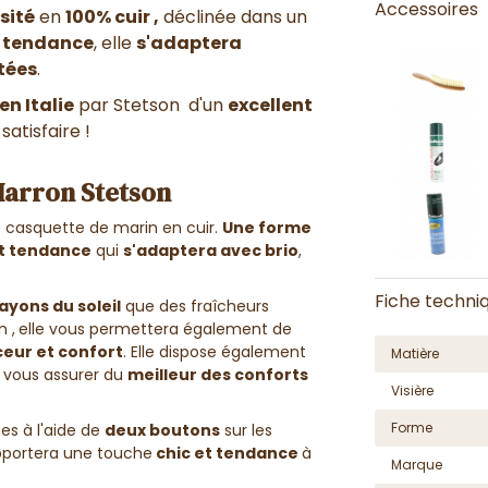
Accessoires
isité
en
100% cuir ,
déclinée dans un
t tendance
, elle
s'adaptera
tées
.
n Italie
par Stetson d'un
excellent
satisfaire !
Marron Stetson
e casquette de marin en cuir.
Une forme
et tendance
qui
s'adaptera avec brio
,
Fiche techni
ayons du soleil
que des fraîcheurs
 ,
elle vous permettera également de
eur et confort
. Elle dispose également
Matière
e vous assurer du
meilleur des conforts
Visière
Forme
s à l'aide de
deux boutons
sur les
apportera une touche
chic et tendance
à
Marque