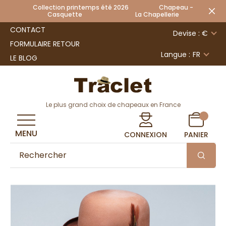
Collection printemps été 2026 Chapeau -
Casquette La Chapellerie
CONTACT
Devise : €
FORMULAIRE RETOUR
Langue :
FR
LE BLOG
Le plus grand choix de chapeaux en France
MENU
CONNEXION
PANIER