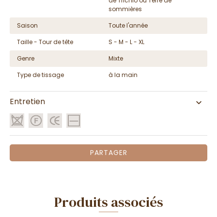
de Trichlo ou Terre de
sommières
Saison
Toute l'année
Taille - Tour de tête
S - M - L - XL
Genre
Mixte
Type de tissage
à la main
Entretien
PARTAGER
Produits associés