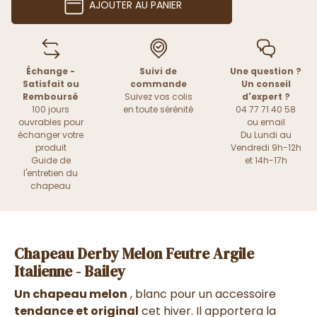
AJOUTER AU PANIER
Échange -
Suivi de
Une question ?
Satisfait ou
commande
Un conseil
Remboursé
Suivez vos colis
d'expert ?
100 jours
en toute sérénité
04 77 71 40 58
ouvrables pour
ou
email
échanger votre
Du Lundi au
produit
Vendredi 9h-12h
Guide de
et 14h-17h
l'entretien du
chapeau
Chapeau Derby Melon Feutre Argile
Italienne - Bailey
Un chapeau melon
, blanc pour un accessoire
tendance et original
cet hiver. Il apportera la