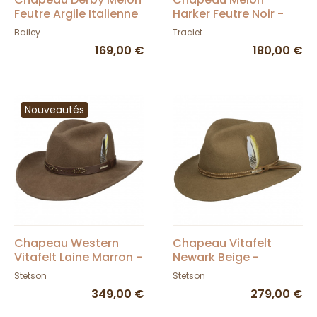
Feutre Argile Italienne
Harker Feutre Noir -
- Bailey
Bailey
Bailey
Traclet
169,00 €
180,00 €
Nouveautés
Chapeau Western
Chapeau Vitafelt
Vitafelt Laine Marron -
Newark Beige -
Stetson
Stetson
Stetson
Stetson
349,00 €
279,00 €