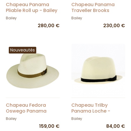
Chapeau Panama
Chapeau Panama
Pliable Roll up - Bailey
Traveller Brooks
Natural - Bailey
Bailey
Bailey
280,00 €
230,00 €
Nouveautés
Chapeau Fedora
Chapeau Trilby
Oswego Panama
Panama Loche -
Papier Naturel - Bailey
Bailey
Bailey
Bailey
159,00 €
84,00 €