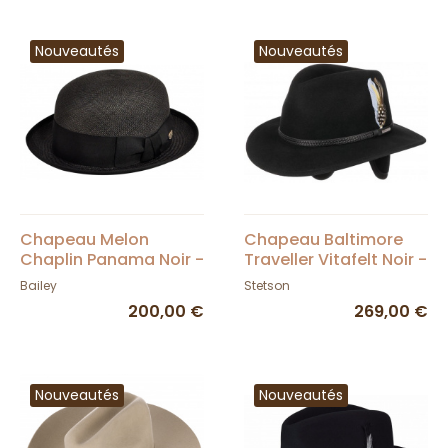
Nouveautés
Nouveautés
Chapeau Melon
Chapeau Baltimore
Chaplin Panama Noir -
Traveller Vitafelt Noir -
Bailey
Stetson
Bailey
Stetson
200,00 €
269,00 €
Nouveautés
Nouveautés