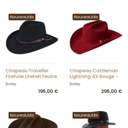
Nouveautés
Nouveautés
Chapeau Traveller
Chapeau Cattleman
Firehole LiteFelt Feutre
Lightning 4X Rouge -
Noir - Bailey
Bailey
Bailey
Bailey
195,00 €
295,00 €
Nouveautés
Nouveautés