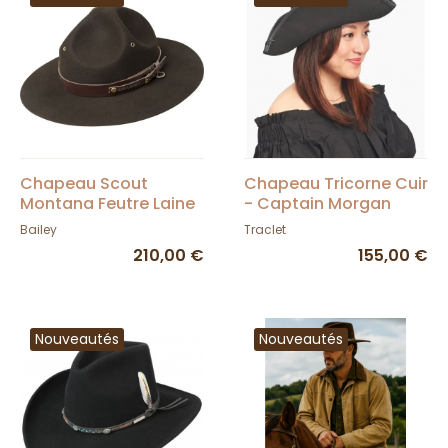
Chapeau Scout
Chapeau Tricorne Cuir
Montana Feutre Laine
- Captain Morgan
Marron - Bailey
Bailey
Traclet
210,00 €
155,00 €
Nouveautés
Nouveautés