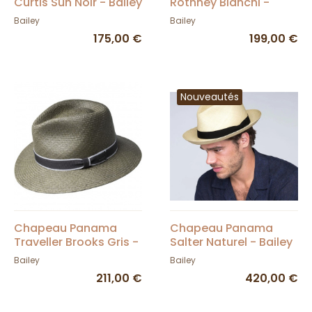
Curtis Sun Noir - Bailey
Rothney Blanchi -
Bailey
Bailey
Bailey
175,00 €
199,00 €
Nouveautés
Chapeau Panama
Chapeau Panama
Traveller Brooks Gris -
Salter Naturel - Bailey
Bailey
Bailey
Bailey
211,00 €
420,00 €