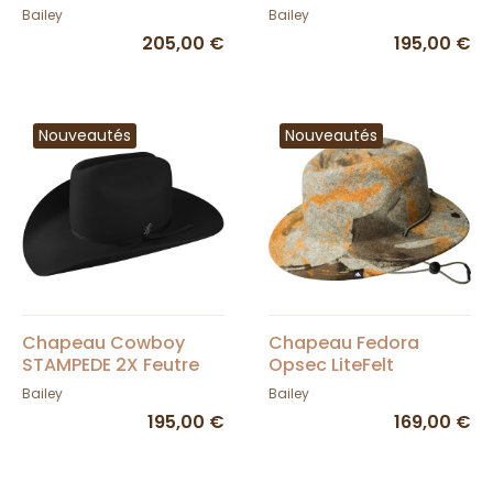
Bailey
Bailey
Bailey
Bailey
205,00 €
195,00 €
Nouveautés
Nouveautés
Chapeau Cowboy
Chapeau Fedora
STAMPEDE 2X Feutre
Opsec LiteFelt
Laine Noir - Bailey
Camouflage - Bailey
Bailey
Bailey
195,00 €
169,00 €