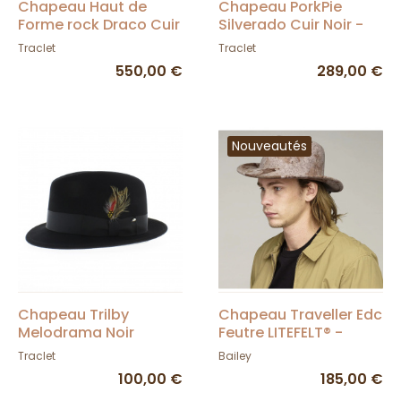
Chapeau Haut de
Chapeau PorkPie
Forme rock Draco Cuir
Silverado Cuir Noir -
Noir - Head'n Home
Head'n Home
Traclet
Traclet
550,00 €
289,00 €
Nouveautés
Chapeau Trilby
Chapeau Traveller Edc
Melodrama Noir
Feutre LITEFELT® -
Bailey
Traclet
Bailey
100,00 €
185,00 €