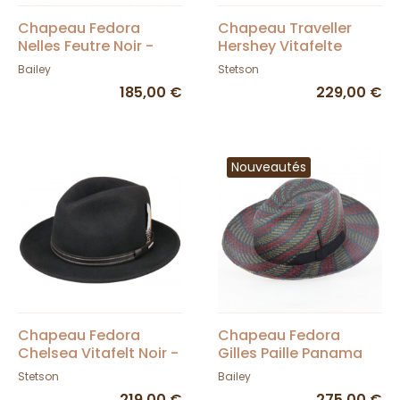
Chapeau Fedora
Chapeau Traveller
Nelles Feutre Noir -
Hershey Vitafelte
Bailey
Cache-Oreilles Feutre
Bailey
Stetson
Marron - Stetson
185,00 €
229,00 €
Nouveautés
Chapeau Fedora
Chapeau Fedora
Chelsea Vitafelt Noir -
Gilles Paille Panama
Stetson
Rouge et Or - Bailey
Stetson
Bailey
219,00 €
275,00 €