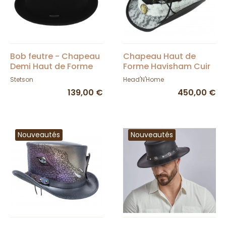
Bob feutre - Chapeau
Chapeau Haut de
Demi Haut de Forme
Forme Havisham Cuir
Steeple Feutre Laine -
Noir calèche - Head'n
Stetson
Head'N'Home
Stetson
Home
139,00 €
450,00 €
Nouveautés
Nouveautés