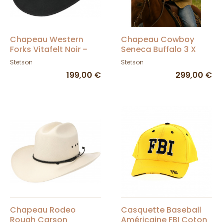
Chapeau Western
Chapeau Cowboy
Forks Vitafelt Noir -
Seneca Buffalo 3 X
Stetson
Feutre Marron -
Stetson
Stetson
Stetson
199,00 €
299,00 €
Chapeau Rodeo
Casquette Baseball
Rough Carson
Américaine FBI Coton