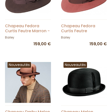
Chapeau Fedora
Chapeau Fedora
Curtis Feutre Marron -
Curtis Feutre
Bailey
Terracotta - Bailey
Bailey
Bailey
159,00 €
159,00 €
Nouveautés
Nouveautés
Chapeau Derby Melon
Chapeau Melon