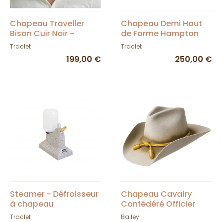
Chapeau Traveller
Chapeau Demi Haut
Bison Cuir Noir -
de Forme Hampton
American Hat Makers
Cuir Camel -
Traclet
Traclet
Head'nHome
199,00 €
250,00 €
Steamer - Défroisseur
Chapeau Cavalry
à chapeau
Confédéré Officier
Gris Argenté Feutre -
Traclet
Bailey