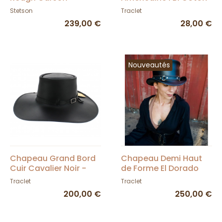
Comfort - Stetson
- Traclet
Stetson
Traclet
239,00 €
28,00 €
Nouveautés
Chapeau Grand Bord
Chapeau Demi Haut
Cuir Cavalier Noir -
de Forme El Dorado
Head'nHome
Band Cuir Noir -
Traclet
Traclet
Head'N Home
200,00 €
250,00 €