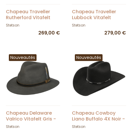
Chapeau Traveller
Chapeau Traveller
Rutherford Vitafelt
Lubbock Vitafelt
Taupe - Stetson
Marron - Stetson
Stetson
Stetson
269,00 €
279,00 €
Nouveautés
Nouveautés
Chapeau Delaware
Chapeau Cowboy
Valrico Vitafelt Gris -
Liano Buffalo 4X Noir -
Stetson
Stetson
Stetson
Stetson