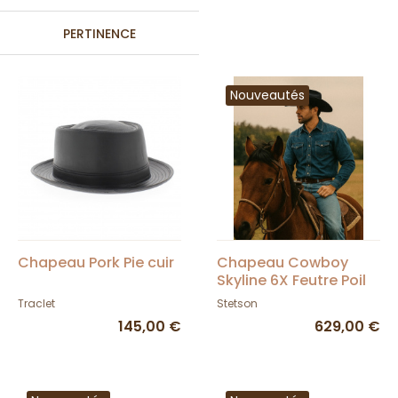
PERTINENCE
Nouveautés
Chapeau Pork Pie cuir
Chapeau Cowboy
Skyline 6X Feutre Poil
Noir - Stetson
Traclet
Stetson
145,00 €
629,00 €