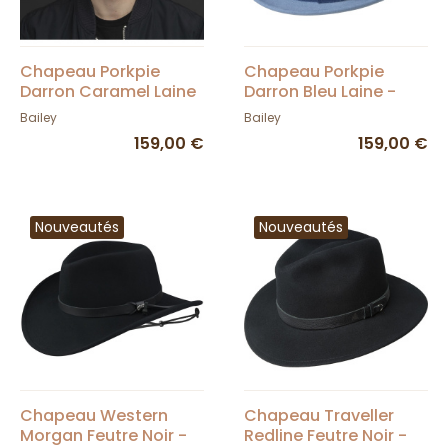
Chapeau Porkpie
Chapeau Porkpie
Darron Caramel Laine
Darron Bleu Laine -
- Bailey
Bailey
Bailey
Bailey
159,00 €
159,00 €
Nouveautés
Nouveautés
Chapeau Western
Chapeau Traveller
Morgan Feutre Noir -
Redline Feutre Noir -