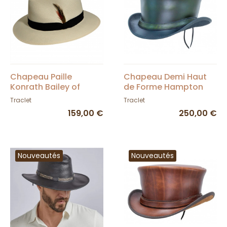
Chapeau Paille
Chapeau Demi Haut
Konrath Bailey of
de Forme Hampton
Hollywood
Cuir Olive -
Traclet
Traclet
Head'nHome
159,00 €
250,00 €
Nouveautés
Nouveautés