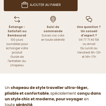
AJOUTER AU PANIER
Échange -
Suivi de
Une question ?
Satisfait ou
commande
Un conseil
Remboursé
Suivez vos colis
d'expert ?
100 jours
en toute sérénité
04 77 71 40 58
ouvrables pour
ou
email
échanger votre
Du Lundi au
produit
Vendredi 9h-12h
Guide de
et 14h-17h
l'entretien du
chapeau
Un
chapeau de style traveller
ultra-léger,
pliable et confortable
, spécialement
conçu dans
un style chic et moderne, pour voyager
en
toute
sérénité
.