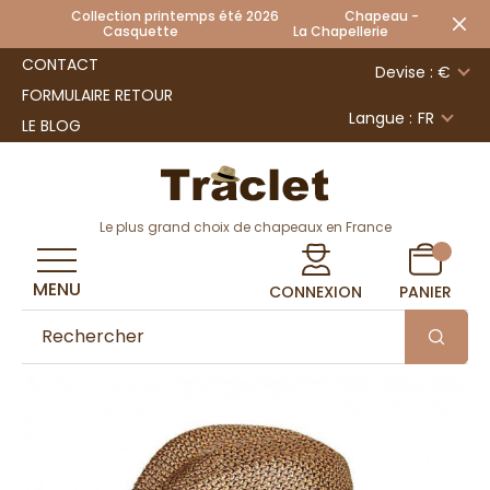
Collection printemps été 2026 Chapeau -
Casquette La Chapellerie
CONTACT
Devise : €
FORMULAIRE RETOUR
Langue :
FR
LE BLOG
Le plus grand choix de chapeaux en France
MENU
CONNEXION
PANIER