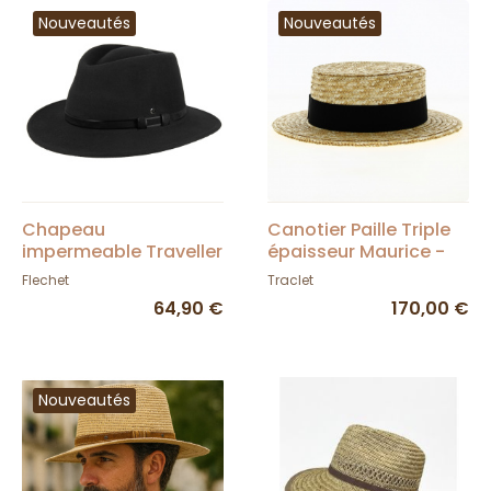
Nouveautés
Nouveautés
Chapeau
Canotier Paille Triple
impermeable Traveller
épaisseur Maurice -
Langres Crushable
Traclet
Flechet
Traclet
Feutre Noir - Flechet
64,90 €
170,00 €
Nouveautés