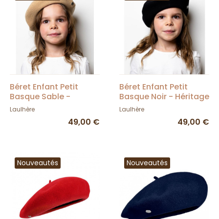
Béret Enfant Petit
Béret Enfant Petit
Basque Sable -
Basque Noir - Héritage
Héritage par Laulhère
par Laulhère
Laulhère
Laulhère
49,00 €
49,00 €
Nouveautés
Nouveautés