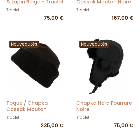
& Lapin Beige - Traclet
Cossak Mouton Noire
- Traclet
Traclet
Traclet
75,00 €
167,00 €
Nouveautés
Nouveautés
Toque / Chapka
Chapka Nera Fourrure
Cossak Mouton
Noire
Marron - Traclet
Traclet
Traclet
235,00 €
75,00 €