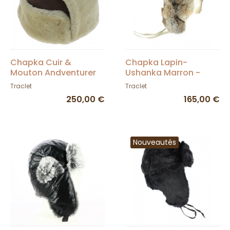
Chapka Cuir &
Chapka Lapin-
Mouton Andventurer
Ushanka Marron -
Marron - Traclet
Traclet
Traclet
Traclet
250,00 €
165,00 €
Nouveautés