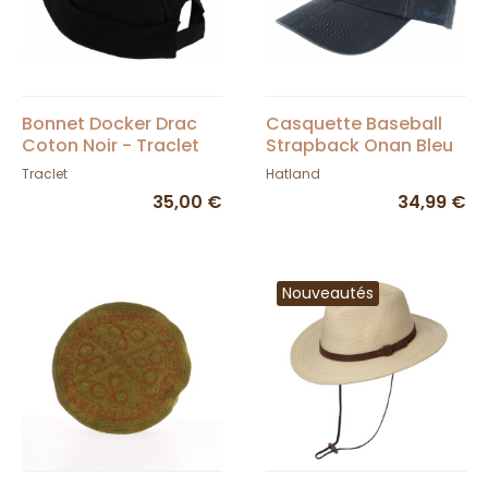
Bonnet Docker Drac
Casquette Baseball
Coton Noir - Traclet
Strapback Onan Bleu
- Hatland
Traclet
Hatland
35,00 €
34,99 €
Nouveautés