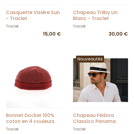
Casquette Visière Sun
Chapeau Trilby Lin
- Traclet
Blanc - Traclet
Traclet
Traclet
15,00 €
30,00 €
Nouveautés
Bonnet Docker 100%
Chapeau Fédora
coton en 4 couleurs
Classico Panama
au choix : rouge, noir,
Blanchi - Traclet
Traclet
Traclet
gris, bleu - Traclet