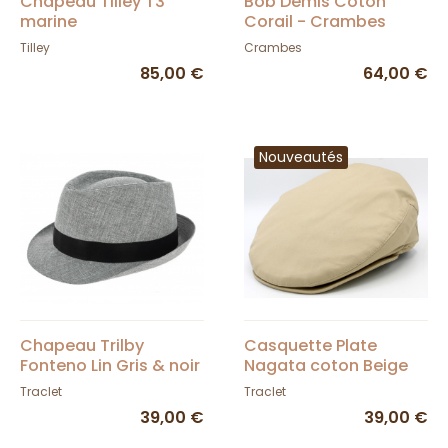
Chapeau Tilley T3
Bob Demis Coton
marine
Corail - Crambes
Tilley
Crambes
85,00 €
64,00 €
Nouveautés
Chapeau Trilby
Casquette Plate
Fonteno Lin Gris & noir
Nagata coton Beige
Traclet
Traclet
39,00 €
39,00 €