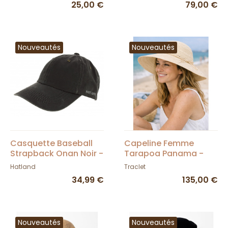
25,00 €
79,00 €
Nouveautés
Nouveautés
Casquette Baseball
Capeline Femme
Strapback Onan Noir -
Tarapoa Panama -
Hatland
Traclet
Hatland
Traclet
34,99 €
135,00 €
Nouveautés
Nouveautés