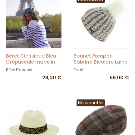
Béret Classique Bleu
Bonnet Pompon
Crépuscule made in
Sabrina Bicolore Laine
France - Le Béret
- Eisbär
Béret Français
Eisbär
Français
29,00 €
59,00 €
Nouveautés