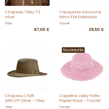
Chapeau Tilley T3
Casquette Gavroche
olive
Rétro Été Edelweiss
Coton - Traclet
Tilley
Traclet
87,00 €
29,50 €
Nouveautés
Chapeau LTM5
Capeline Jailly Paille
AIRFLO® Olive - Tilley
Papier Rose - Traclet
Tilley
Traclet