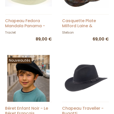
Chapeau Fedora
Casquette Plate
Mandala Panama -
Milford Laine &
Traclet
Cachemire - Stetson
Traclet
Stetson
89,00 €
69,00 €
Nouveautés
Béret Enfant Noir - Le
Chapeau Traveller -
Béret Français
Bugatti