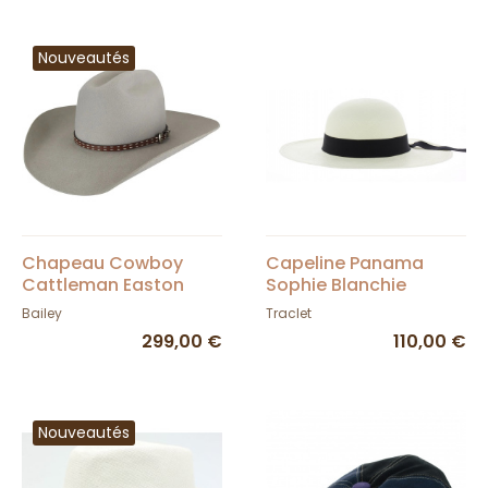
Nouveautés
Chapeau Cowboy
Capeline Panama
Cattleman Easton
Sophie Blanchie
Gris - Bailey
Bailey
Traclet
299,00 €
110,00 €
Nouveautés