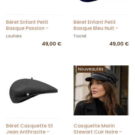
Béret Enfant Petit
Béret Enfant Petit
Basque Passion -
Basque Bleu Nuit -
Héritage par Laulhère
Héritage par Laulhère
Laulhère
Traclet
49,00 €
49,00 €
Nouveautés
Béret Casquette St
Casquette Marin
Jean Anthracite -
Stewart Cuir Noire -