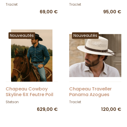
Laulhère
Traclet
Traclet
Traclet
69,00 €
95,00 €
Nouveautés
Nouveautés
Chapeau Cowboy
Chapeau Traveller
Skyline 6X Feutre Poil
Panama Azogues
Noir - Stetson
Naturel - Traclet
Stetson
Traclet
629,00 €
120,00 €