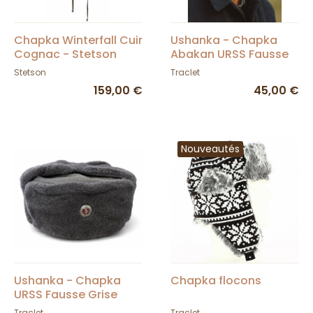
Chapka Winterfall Cuir
Ushanka - Chapka
Cognac - Stetson
Abakan URSS Fausse
Fourrure
Stetson
Traclet
159,00 €
45,00 €
Nouveautés
Ushanka - Chapka
Chapka flocons
URSS Fausse Grise
Fourrure
Traclet
Traclet