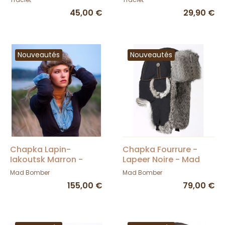
45,00 €
29,90 €
Nouveautés
Nouveautés
Chapka Lapin-
Chapka Fourrure -
Iakoutsk Marron -
Lapeer Noire - Mad
Mad Bomber
Bomber
Mad Bomber
Mad Bomber
155,00 €
79,00 €