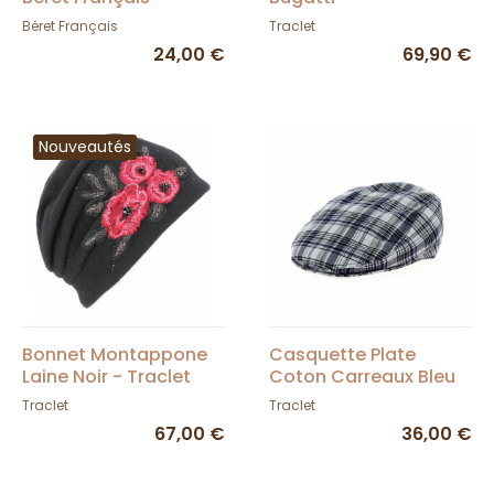
Béret Français
Traclet
24,00 €
69,90 €
Nouveautés
Bonnet Montappone
Casquette Plate
Laine Noir - Traclet
Coton Carreaux Bleu
et Grise - Traclet
Traclet
Traclet
67,00 €
36,00 €