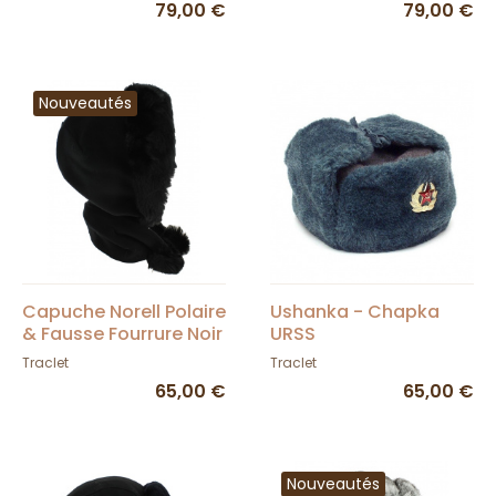
79,00 €
79,00 €
Nouveautés
Capuche Norell Polaire
Ushanka - Chapka
& Fausse Fourrure Noir
URSS
- Traclet
Traclet
Traclet
65,00 €
65,00 €
Nouveautés