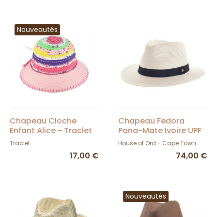
Nouveautés
Chapeau Cloche
Chapeau Fedora
Enfant Alice - Traclet
Pana-Mate Ivoire UPF
50+ - House of Ord
Traclet
House of Ord - Cape Town
17,00 €
74,00 €
Nouveautés