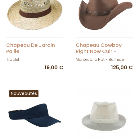
Chapeau De Jardin
Chapeau Cowboy
Paille
Right Now Cuir -
Bullhide
Traclet
Montecarlo Hat - Bullhide
19,00 €
125,00 €
Nouveautés