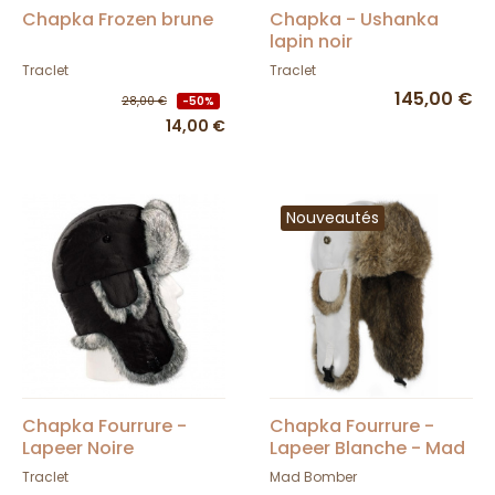
Chapka Frozen brune
Chapka - Ushanka
lapin noir
Traclet
Traclet
145,00 €
28,00 €
-50%
14,00 €
Nouveautés
Chapka Fourrure -
Chapka Fourrure -
Lapeer Noire
Lapeer Blanche - Mad
Bomber
Traclet
Mad Bomber