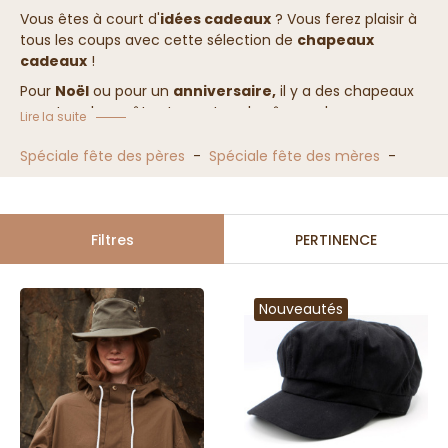
Vous êtes à court d'
idées cadeaux
? Vous ferez plaisir à
tous les coups avec cette sélection de
chapeaux
cadeaux
!
Pour
Noël
ou pour un
anniversaire,
il y a des chapeaux
pour tous les goûts et pour tous les âges : chapeaux,
Lire la suite
bonnets, casquettes, notre sélection d'
idées cadeaux
ravira les amateurs de chapeaux, les fashion addicts, et
Spéciale fête des pères
-
Spéciale fête des mères
-
surprendra agréablement les néophytes.
Comme d'habitude vous avez 100 jours pour échanger le
produit alors n'attendez plus !
Filtres
PERTINENCE
Nouveautés