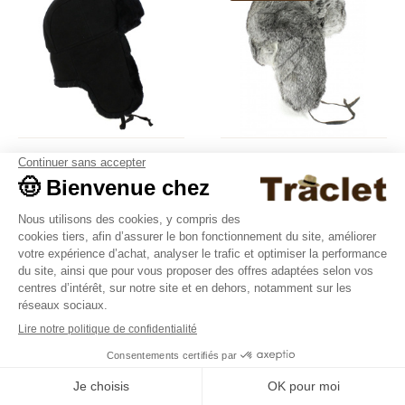
Chapka Cuir &
Chapka Ushanka Poil
Mouton Noir - Traclet
de Lapin - Traclet
Traclet
Traclet
145,00 €
149,00 €
Nouveautés
Nouveautés
9.4
/10
36376 avis