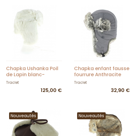
Chapka Ushanka Poil
Chapka enfant fausse
de Lapin blanc-
fourrure Anthracite
Traclet
Traclet
Traclet
125,00 €
32,90 €
Nouveautés
Nouveautés