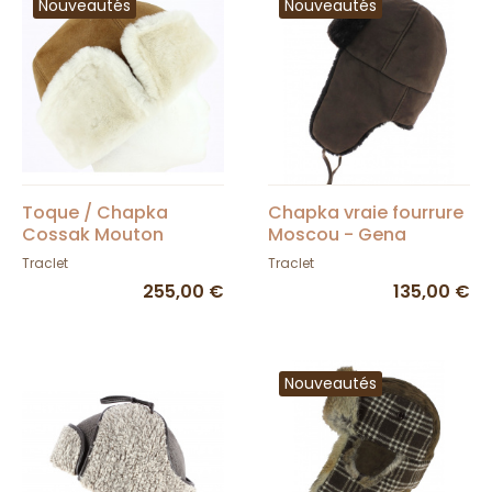
Nouveautés
Nouveautés
Toque / Chapka
Chapka vraie fourrure
Cossak Mouton
Moscou - Gena
Camel - Traclet
marron chocolat
Traclet
Traclet
255,00 €
135,00 €
Nouveautés