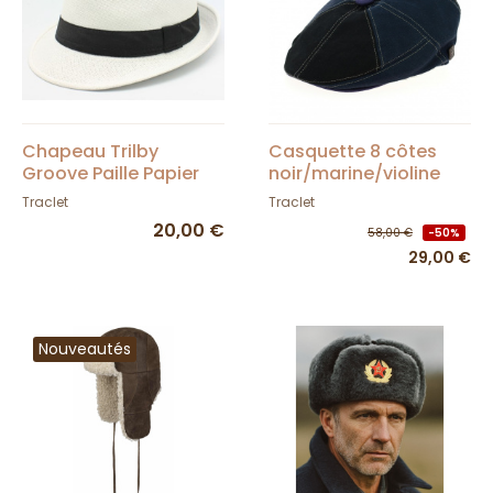
Chapeau Trilby
Casquette 8 côtes
Groove Paille Papier
noir/marine/violine
Blanc - Traclet
100% lin
Traclet
Traclet
20,00 €
58,00 €
-50%
29,00 €
Nouveautés