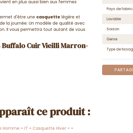
nvient en plus aussi bien aux femmes
Pays de fabric
permet d'être une
casquette
légère et
Lavable
e la journée. Un modèle de qualité avec
son. Il vous permettra tout autant de vous
Saison
Genre
Buffalo Cuir Vieilli Marron-
Type de tissa
PARTAG
pparaît ce produit :
te Homme
-
IT
-
Casquette Hiver
-
-