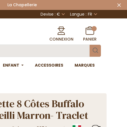
 Chapellerie
Devise : €
Langue :
FR
CONNEXION
PANIER
ENFANT
ACCESSOIRES
MARQUES
tte 8 Côtes Buffalo
eilli Marron- Traclet