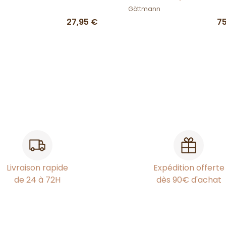
UPF80+ -Göttmann
Göttmann
27,95 €
7
Livraison rapide
Expédition offerte
de 24 à 72H
dès 90€ d'achat