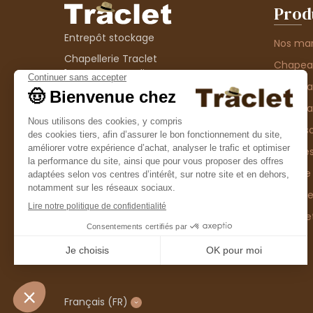
Prod
Entrepôt stockage
Nos ma
Chapellerie Traclet
Chape
14 Impasse Bardin
Chape
42300 Roanne
contact@chapellerie-traclet.com
Chapea
Boutique
Accesso
Chapellerie Traclet
Thème
4 rue de Cadore
Matière
42300 Roanne
Type d
Casque
Promo
Français
(FR)