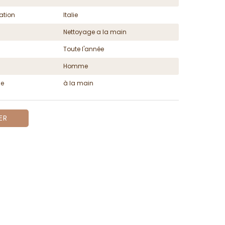
ation
Italie
Nettoyage a la main
Toute l'année
Homme
ge
à la main
ER