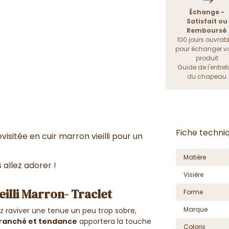
Échange -
Satisfait ou
Remboursé
100 jours ouvrab
pour échanger vo
produit
Guide de l'entret
du chapeau
Fiche techni
isitée en cuir marron vieilli pour un
Matière
 allez adorer !
Visière
eilli Marron- Traclet
Forme
Marque
z raviver une tenue un peu trop sobre,
branché et tendance
apportera la touche
Coloris