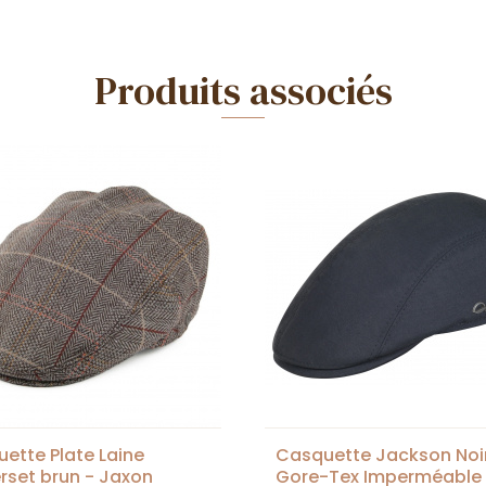
Produits associés
ette Plate Laine
Casquette Jackson Noi
set brun - Jaxon
Gore-Tex Imperméable