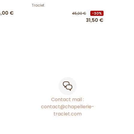
Traclet
5,00 €
45,00 €
-30%
31,50 €
Contact mail :
contact@chapellerie-
traclet.com