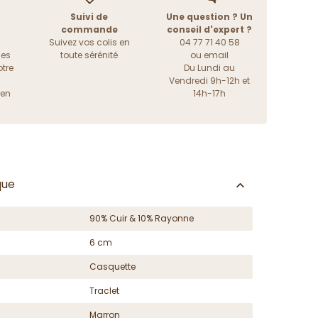
Suivi de
Une question ? Un
commande
conseil d'expert ?
Suivez vos colis en
04 77 71 40 58
les
toute sérénité
ou
email
tre
Du Lundi au
Vendredi 9h-12h et
ien
14h-17h
que
90% Cuir & 10% Rayonne
6 cm
Casquette
Traclet
Marron