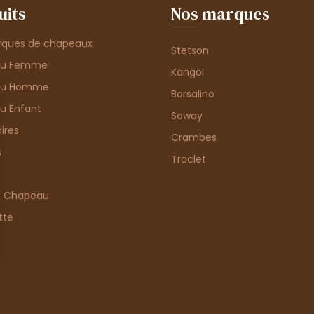
uits
Nos marques
rques de chapeaux
Stetson
au Femme
Kangol
au Homme
Borsalino
u Enfant
Soway
ires
Crambes
s
Traclet
e Chapeau
tte