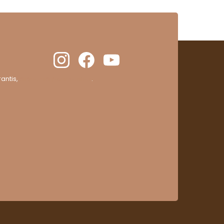
antis,
cliquez ici pour vérifier
.