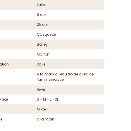
Laine
5 cm
25 cm
Casquette
Bailey
Marron
ation
Italie
A la main à l'eau froide avec de
l'ammoniaque
Hiver
 tête
S - M - L - XL
Mixte
ge
à la main