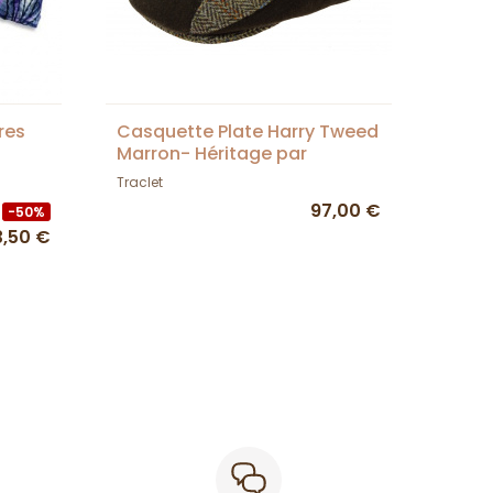
res
Casquette Plate Harry Tweed
Marron- Héritage par
Laulhère
Traclet
97,00 €
-50%
3,50 €