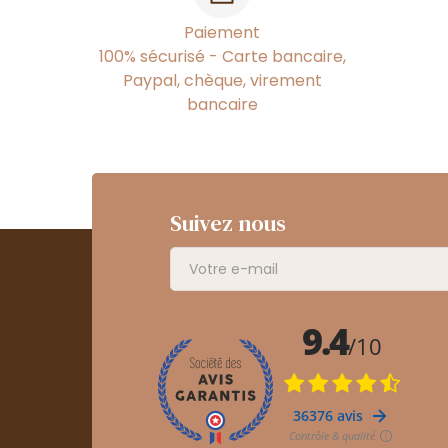
Paiement
100% sécurisé - Carte bancaire,
Paypal, chèque, virement
bancaire
Suivez nous