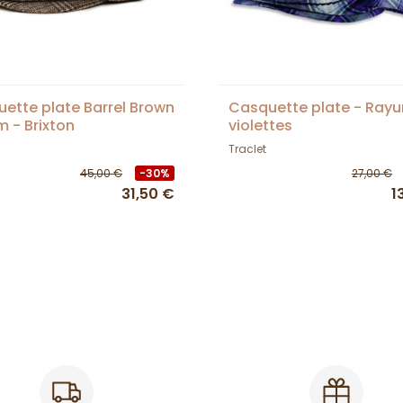
ette plate Barrel Brown
Casquette plate - Rayu
 - Brixton
violettes
Traclet
45,00 €
-30%
27,00 €
31,50 €
1