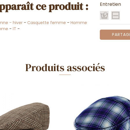
pparaît ce produit :
Entretien
ne - hiver
-
Casquette femme
-
Homme
omme
-
IT
-
PARTAG
Produits associés