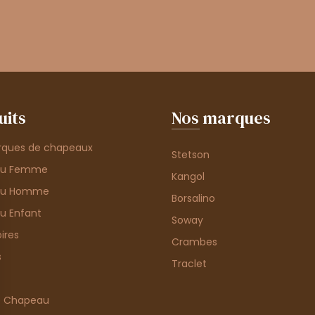
uits
Nos marques
rques de chapeaux
Stetson
au Femme
Kangol
au Homme
Borsalino
u Enfant
Soway
ires
Crambes
s
Traclet
e Chapeau