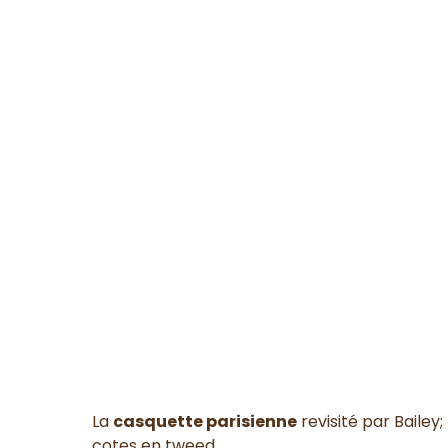
La
casquette parisienne
revisité par Bailey
cotes en tweed