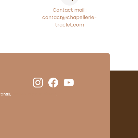
Contact mail :
contact@chapellerie-
traclet.com
antis,
cliquez ici pour vérifier
.