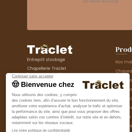
Prod
Entrepôt stockage
Nos ma
Chapellerie Traclet
Chape
14 Impasse Bardin
Chape
42300 Roanne
contact@chapellerie-traclet.com
Chapea
Boutique
Accesso
Chapellerie Traclet
Thème
4 rue de Cadore
Matière
42300 Roanne
Type d