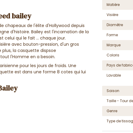
Matière
eed bailey
Visière
Diamètre
de chapeaux de l'élite d'Hollywood depuis
e d'histoire. Bailey est l'incarnation de la
Forme
 celui qui le fait ... chaque jour.
visière avec bouton-pression, d'un gros
Marque
e plus, la casquette dispsoe
Coloris
tout l'Homme en a besoin.
Pays de fabric
risienne pour les jours de froids. Une
asquette est dans une forme 8 cotes qui lui
Lavable
Bailey
Saison
Taille - Tour de
Genre
Type de tissa