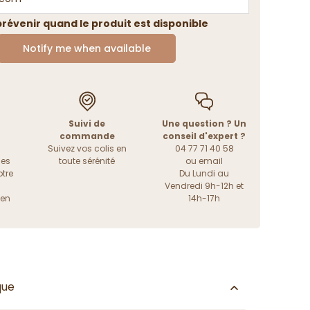
révenir quand le produit est disponible
Notify me when available
Suivi de
Une question ? Un
commande
conseil d'expert ?
Suivez vos colis en
04 77 71 40 58
les
toute sérénité
ou
email
tre
Du Lundi au
Vendredi 9h-12h et
ien
14h-17h
que