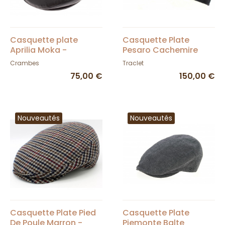
Casquette plate
Casquette Plate
Aprilia Moka -
Pesaro Cachemire
Crambes
Noir - Traclet
Crambes
Traclet
75,00 €
150,00 €
Nouveautés
Nouveautés
Casquette Plate Pied
Casquette Plate
De Poule Marron -
Piemonte Balte