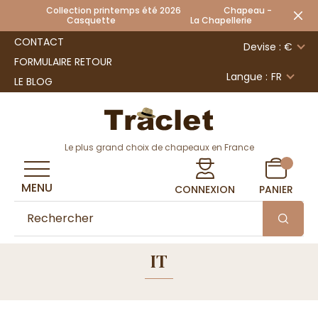
Collection printemps été 2026 Chapeau -
Casquette La Chapellerie
CONTACT
Devise : €
FORMULAIRE RETOUR
Langue :
FR
LE BLOG
Le plus grand choix de chapeaux en France
MENU
CONNEXION
PANIER
IT