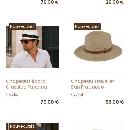
79,00 €
29,00 €
Nouveautés
Nouveautés
Chapeau Fédora
Chapeau Traveller
Classico Panama
San Fruttuoso
Blanchi - Traclet
Ceinture Camel -
Traclet
Flechet
Fléchet
79,00 €
85,00 €
Nouveautés