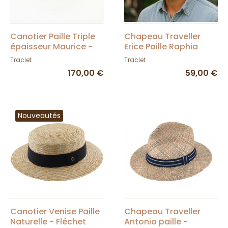
Canotier Paille Triple
Chapeau Traveller
épaisseur Maurice -
Erice Paille Raphia
Traclet
Naturelle - Traclet
Traclet
Traclet
170,00 €
59,00 €
Nouveautés
Canotier Venise Paille
Chapeau Traveller
Naturelle - Fléchet
Antonio paille -