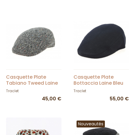
Casquette Plate
Casquette Plate
Tabiano Tweed Laine
Bottaccia Laine Bleu
- Traclet
Marine- Traclet
Traclet
Traclet
45,00 €
55,00 €
Nouveautés