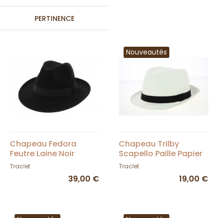
PERTINENCE
Nouveautés
Chapeau Fedora
Chapeau Trilby
Feutre Laine Noir
Scapello Paille Papier
Imperméable - Traclet
Blanc - Traclet
Traclet
Traclet
39,00 €
19,00 €