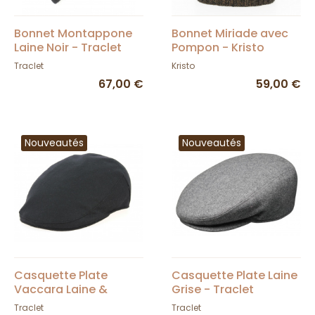
Bonnet Montappone
Bonnet Miriade avec
Laine Noir - Traclet
Pompon - Kristo
Traclet
Kristo
67,00 €
59,00 €
Nouveautés
Nouveautés
Casquette Plate
Casquette Plate Laine
Vaccara Laine &
Grise - Traclet
Cachemire Noire-
Traclet
Traclet