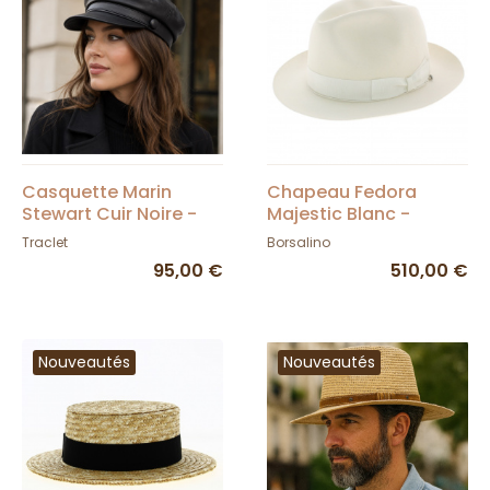
Casquette Marin
Chapeau Fedora
Stewart Cuir Noire -
Majestic Blanc -
Traclet
Borsalino
Traclet
Borsalino
95,00 €
510,00 €
Nouveautés
Nouveautés