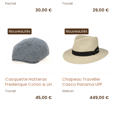
Traclet
Flechet
Traclet
30,00 €
29,00 €
Nouveautés
Nouveautés
Casquette Hatteras
Chapeau Traveller
Frederique Coton & Lin
Casco Panama UPF
Bleu Marine- Traclet
40+ - Stetson
Traclet
Stetson
45,00 €
449,00 €