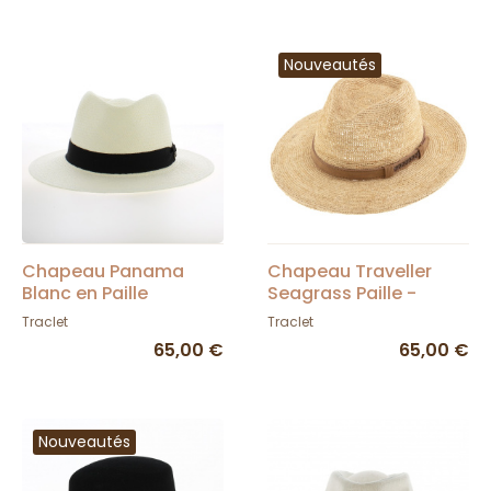
Nouveautés
Chapeau Panama
Chapeau Traveller
Blanc en Paille
Seagrass Paille -
Naturelle
Traclet
Traclet
Traclet
65,00 €
65,00 €
Nouveautés