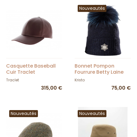
Nouveautés
Casquette Baseball
Bonnet Pompon
Cuir Traclet
Fourrure Betty Laine
Marine - Kristo
Traclet
Kristo
315,00 €
75,00 €
Nouveautés
Nouveautés