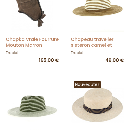
Chapka Vraie Fourrure
Chapeau traveller
Mouton Marron -
sisteron camel et
Traclet
beige
Traclet
Traclet
195,00 €
49,00 €
Nouveautés