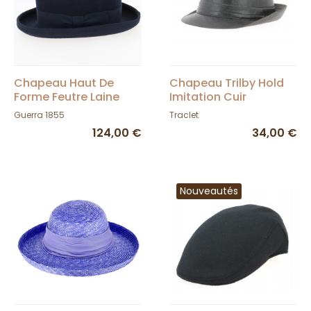
Chapeau Haut De
Chapeau Trilby Hold
Forme Feutre Laine
Imitation Cuir
Bleu- Guerra
Guerra 1855
Traclet
124,00 €
34,00 €
Nouveautés