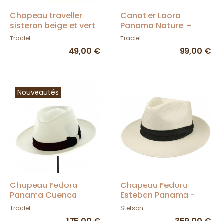
Chapeau traveller
Canotier Laora
sisteron beige et vert
Panama Naturel -
Traclet
Traclet
Traclet
49,00 €
99,00 €
Nouveautés
Chapeau Fedora
Chapeau Fedora
Panama Cuenca
Esteban Panama -
Blanc - Traclet
Stetson
Traclet
Stetson
175,00 €
359,00 €