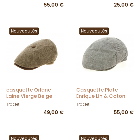
Traclet
55,00 €
25,00 €
Nouveautés
Nouveautés
casquette Orlane
Casquette Plate
Laine Vierge Beige -
Enrique Lin & Coton
Traclet
Taupe- Traclet
Traclet
Traclet
49,00 €
55,00 €
Nouveautés
Nouveautés