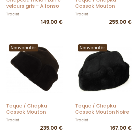
velours gris - Alfonso
Cossak Mouton
d'Este
Camel - Traclet
Traclet
Traclet
149,00 €
255,00 €
Nouveautés
Nouveautés
Toque / Chapka
Toque / Chapka
Cossak Mouton
Cossak Mouton Noire
Marron - Traclet
- Traclet
Traclet
Traclet
235,00 €
167,00 €