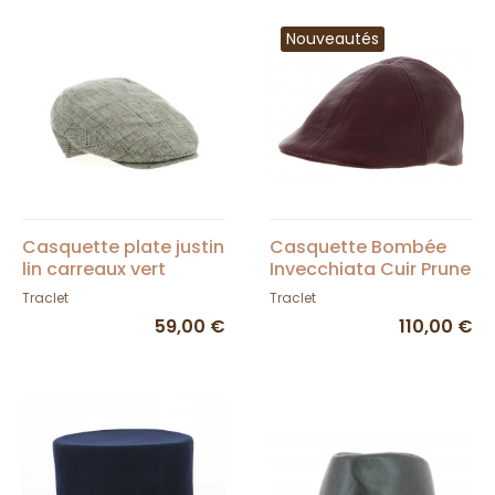
Nouveautés
Casquette plate justin
Casquette Bombée
lin carreaux vert
Invecchiata Cuir Prune
- Traclet
Traclet
Traclet
59,00 €
110,00 €