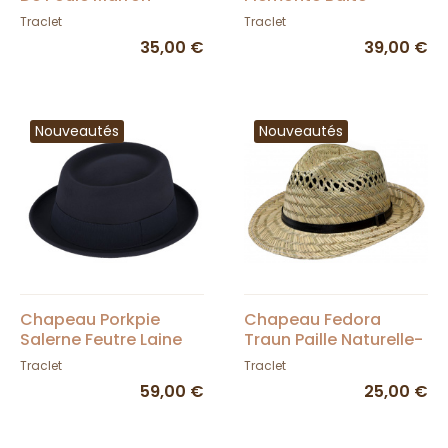
Traclet
Anthracite Lin &
Traclet
Traclet
Coton- Traclet
35,00 €
39,00 €
Nouveautés
Nouveautés
Chapeau Porkpie
Chapeau Fedora
Salerne Feutre Laine
Traun Paille Naturelle-
Marine - Traclet
Traclet
Traclet
Traclet
59,00 €
25,00 €