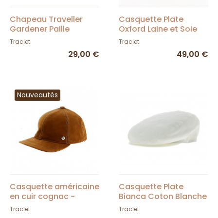
Chapeau Traveller
Casquette Plate
Gardener Paille
Oxford Laine et Soie
Traclet
Gris - Traclet
Traclet
Traclet
29,00 €
49,00 €
Nouveautés
Casquette américaine
Casquette Plate
en cuir cognac -
Bianca Coton Blanche
Flechet
- Traclet
Traclet
Traclet