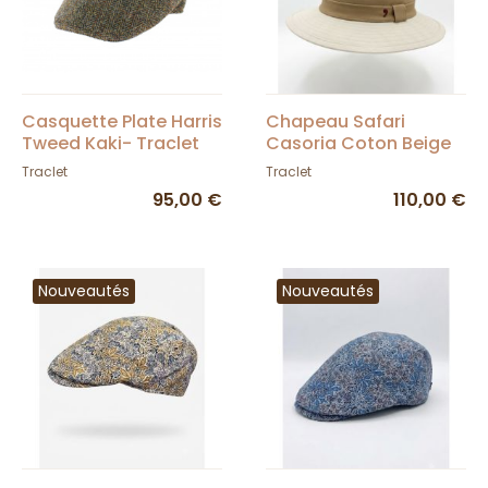
Casquette Plate Harris
Chapeau Safari
Tweed Kaki- Traclet
Casoria Coton Beige
& Camel - Traclet
Traclet
Traclet
95,00 €
110,00 €
Nouveautés
Nouveautés