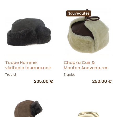
Nouveautés
Toque Homme
Chapka Cuir &
véritable fourrure noir
Mouton Andventurer
Marron - Traclet
Traclet
Traclet
235,00 €
250,00 €