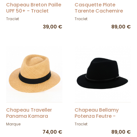
Chapeau Breton Paille
Casquette Plate
UPF 50+ - Traclet
Tarente Cachemire
Noire- Traclet
Traclet
Traclet
39,00 €
89,00 €
Chapeau Traveller
Chapeau Bellamy
Panama Kamara
Potenza Feutre -
Marron - Traclet
Traclet
Marque
Traclet
74,00 €
89,00 €