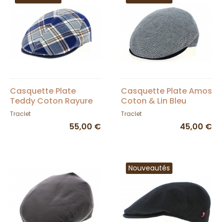
Casquette Plate
Casquette Plate Amos
Teddy Coton Rayure
Coton & Lin Bleu
Bleue- Traclet
Marine- Traclet
Traclet
Traclet
55,00 €
45,00 €
Nouveautés