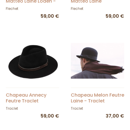
Matteo Laine Loden -
Matteo Laine
FLECHET
Anthracite - FLECHET
Flechet
Flechet
59,00 €
59,00 €
Chapeau Annecy
Chapeau Melon Feutre
Feutre Traclet
Laine - Traclet
Traclet
Traclet
59,00 €
37,00 €