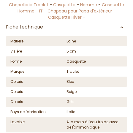
Chapellerie Traclet
-
Casquette
-
Homme
-
Casquette
Homme
-
IT
-
Chapeau pour Papa d'extérieur
-
Casquette Hiver
-
Fiche technique
Matière
Laine
Visière
5 cm
Forme
Casquette
Marque
Traclet
Coloris
Bleu
Coloris
Beige
Coloris
Gris
Pays de fabrication
Italie
Lavable
A la main à l'eau froide avec
de l'ammoniaque