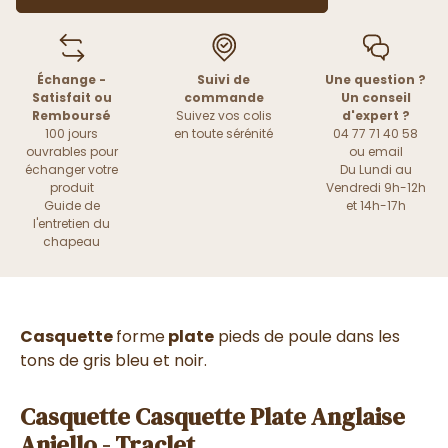
Échange -
Suivi de
Une question ?
Satisfait ou
commande
Un conseil
Remboursé
Suivez vos colis
d'expert ?
100 jours
en toute sérénité
04 77 71 40 58
ouvrables pour
ou
email
échanger votre
Du Lundi au
produit
Vendredi 9h-12h
Guide de
et 14h-17h
l'entretien du
chapeau
Casquette
forme
plate
pieds de poule dans les
tons de gris bleu et noir.
Casquette Casquette Plate Anglaise
Aniello - Traclet