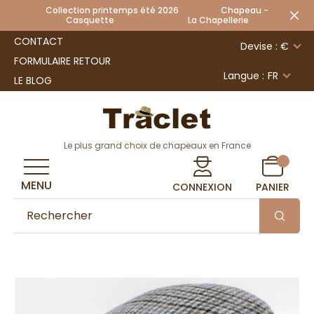
Collection printemps été 2026 Chapeau -
Casquette La Chapellerie
CONTACT
Devise : €
FORMULAIRE RETOUR
Langue :
FR
LE BLOG
Le plus grand choix de chapeaux en France
MENU
CONNEXION
PANIER