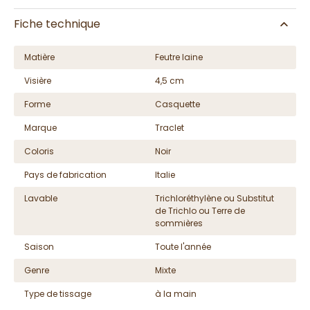
Fiche technique
Matière
Feutre laine
Visière
4,5 cm
Forme
Casquette
Marque
Traclet
Coloris
Noir
Pays de fabrication
Italie
Lavable
Trichloréthylène ou Substitut
de Trichlo ou Terre de
sommières
Saison
Toute l'année
Genre
Mixte
Type de tissage
à la main