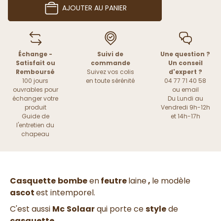
AJOUTER AU PANIER
Échange -
Suivi de
Une question ?
Satisfait ou
commande
Un conseil
Remboursé
Suivez vos colis
d'expert ?
100 jours
en toute sérénité
04 77 71 40 58
ouvrables pour
ou
email
échanger votre
Du Lundi au
produit
Vendredi 9h-12h
Guide de
et 14h-17h
l'entretien du
chapeau
Casquette
bombe
en
feutre
laine
,
le modèle
ascot
est intemporel.
C'est aussi
Mc
Solaar
qui porte ce
style
de
casquette
.