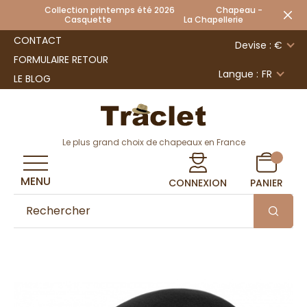
Collection printemps été 2026 Chapeau -
Casquette La Chapellerie
CONTACT
Devise : €
FORMULAIRE RETOUR
Langue :
FR
LE BLOG
Le plus grand choix de chapeaux en France
MENU
CONNEXION
PANIER